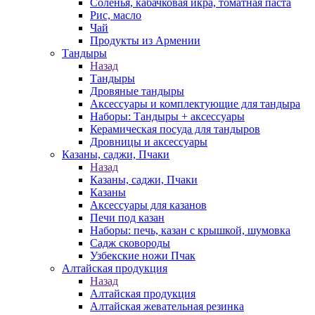
Соленья, кабачковая икра, томатная паста
Рис, масло
Чай
Продукты из Армении
Тандыры
Назад
Тандыры
Дровяные тандыры
Аксессуары и комплектующие для тандыра
Наборы: Тандыры + аксессуары
Керамическая посуда для тандыров
Дровницы и аксессуары
Казаны, саджи, Пчаки
Назад
Казаны, саджи, Пчаки
Казаны
Аксессуары для казанов
Печи под казан
Наборы: печь, казан с крышкой, шумовка
Садж сковороды
Узбекские ножи Пчак
Алтайская продукция
Назад
Алтайская продукция
Алтайская жевательная резинка