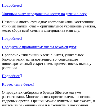
Подробнее
Уличный очаг: передвижной костер на даче и в лесу
Названий много, суть одна: костровая чаша, костровище,
уличный камин, очаг – оригинальное украшение участка,
место сбора всей семьи и альтернатива мангалу.
Подробнее
Продукты с прополисом: пчелы рекомендуют
Прополис - "пчелиный клей" с Алтая, уникальное
биологически активное вещество, содержащее
пищеварительный секрет пчел, примесь воска, пыльцу
растений.
Подробнее
Круче, чем у белок!
О продуктах сибирского бренда Sibereco мы уже
рассказывали. Многие из них приготовлены на основе
кедровых орехов. Орешки можно купить и, так сказать, в
чистом виде - очищенные и в скорлупе, в вакуумной