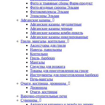
Фито и травяные сборы Фарм-продукт
Фито-ягодные сиропы Эльзам
Фитокомплексы Эльзам
Эликсиры Эльзам
Афганские казаны
Афганские казаны двухцветные
Афганские казаны черные
Афганские казаны комби-никель
Афганские казаны никелированные
Грили, мангалы, коптильни
Аксессуары для гриля
Навесы, павильоны
Коптильни
Гриль, барбекю
Мангалы
Средства для розжига
Товары для приготовления на гриле
Инструменты для приготовления барбекю
Печь-мангалы
Очаги, кострища, дровницы
Дровницы
Очаги, кострища
Варочно-отопительные печи
Сувениры
Авторская керамика и резьба по дереву