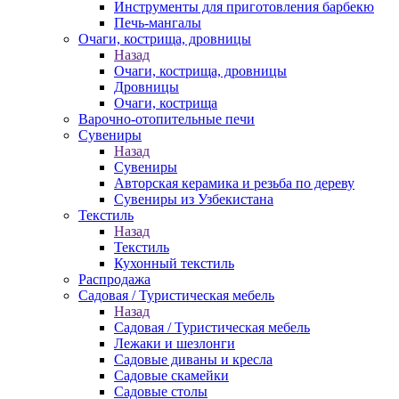
Инструменты для приготовления барбекю
Печь-мангалы
Очаги, кострища, дровницы
Назад
Очаги, кострища, дровницы
Дровницы
Очаги, кострища
Варочно-отопительные печи
Сувениры
Назад
Сувениры
Авторская керамика и резьба по дереву
Сувениры из Узбекистана
Текстиль
Назад
Текстиль
Кухонный текстиль
Распродажа
Садовая / Туристическая мебель
Назад
Садовая / Туристическая мебель
Лежаки и шезлонги
Садовые диваны и кресла
Садовые скамейки
Садовые столы