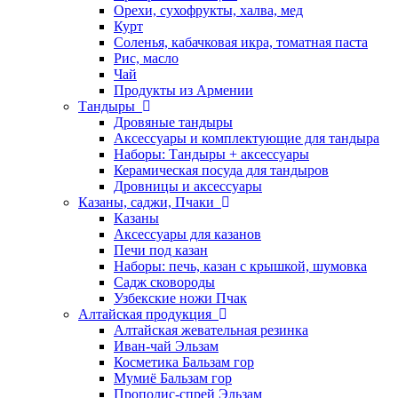
Орехи, сухофрукты, халва, мед
Курт
Соленья, кабачковая икра, томатная паста
Рис, масло
Чай
Продукты из Армении
Тандыры
Дровяные тандыры
Аксессуары и комплектующие для тандыра
Наборы: Тандыры + аксессуары
Керамическая посуда для тандыров
Дровницы и аксессуары
Казаны, саджи, Пчаки
Казаны
Аксессуары для казанов
Печи под казан
Наборы: печь, казан с крышкой, шумовка
Садж сковороды
Узбекские ножи Пчак
Алтайская продукция
Алтайская жевательная резинка
Иван-чай Эльзам
Косметика Бальзам гор
Мумиё Бальзам гор
Прополис-спрей Эльзам