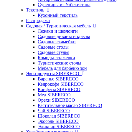
Сувениры из Узбекистана
Текстиль
Кухонный текстиль
Распродажа
Садовая / Туристическая мебель
Лежаки и шезлонги
Садовые диваны и кресла
Садовые скамейки
Садовые столы
Садовые стулья
Комоды, этажерки
Туристические столы
Мебель для барбекю зон
Эко-продукты SIBERECO
Варенье SIBERECO
Кедрокофе SIBERECO
Конфеты SIBERECO
Мед SIBERECO
Орехи SIBERECO
Растительное масло SIBERECO
Чай SIBERECO
Шоколад SIBERECO
Экосоль SIBERECO
Эликсир SIBERECO
Хозяйственные товары