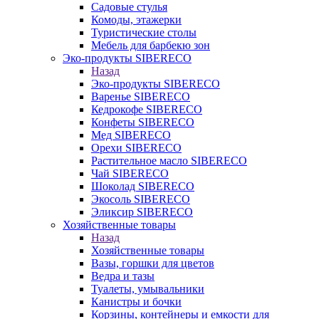
Садовые стулья
Комоды, этажерки
Туристические столы
Мебель для барбекю зон
Эко-продукты SIBERECO
Назад
Эко-продукты SIBERECO
Варенье SIBERECO
Кедрокофе SIBERECO
Конфеты SIBERECO
Мед SIBERECO
Орехи SIBERECO
Растительное масло SIBERECO
Чай SIBERECO
Шоколад SIBERECO
Экосоль SIBERECO
Эликсир SIBERECO
Хозяйственные товары
Назад
Хозяйственные товары
Вазы, горшки для цветов
Ведра и тазы
Туалеты, умывальники
Канистры и бочки
Корзины, контейнеры и емкости для