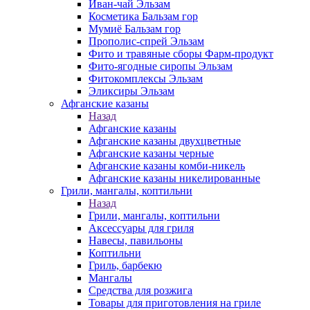
Иван-чай Эльзам
Косметика Бальзам гор
Мумиё Бальзам гор
Прополис-спрей Эльзам
Фито и травяные сборы Фарм-продукт
Фито-ягодные сиропы Эльзам
Фитокомплексы Эльзам
Эликсиры Эльзам
Афганские казаны
Назад
Афганские казаны
Афганские казаны двухцветные
Афганские казаны черные
Афганские казаны комби-никель
Афганские казаны никелированные
Грили, мангалы, коптильни
Назад
Грили, мангалы, коптильни
Аксессуары для гриля
Навесы, павильоны
Коптильни
Гриль, барбекю
Мангалы
Средства для розжига
Товары для приготовления на гриле