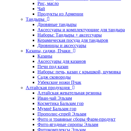
Рис, масло
Чай
Продукты из Армении
Тандыры
Дровяные тандыры
Аксессуары и комплектующие для тандыра
Наборы: Тандыры + аксессуары
Керамическая посуда для тандыров
Дровницы и аксессуары
Казаны, саджи, Пчаки
Казаны
Аксессуары для казанов
Печи под казан
Наборы: печь, казан с крышкой, шумовка
Садж сковороды
Узбекские ножи Пчак
Алтайская продукция
Алтайская жевательная резинка
Иван-чай Эльзам
Косметика Бальзам гор
Мумиё Бальзам гор
Прополис-спрей Эльзам
Фито и травяные сборы Фарм-продукт
Фито-ягодные сиропы Эльзам
Фитокомплексы Эльзам