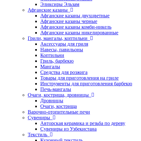
Эликсиры Эльзам
Афганские казаны
Афганские казаны двухцветные
Афганские казаны черные
Афганские казаны комби-никель
Афганские казаны никелированные
Грили, мангалы, коптильни
Аксессуары для гриля
Навесы, павильоны
Коптильни
Гриль, барбекю
Мангалы
Средства для розжига
Товары для приготовления на гриле
Инструменты для приготовления барбекю
Печь-мангалы
Очаги, кострища, дровницы
Дровницы
Очаги, кострища
Варочно-отопительные печи
Сувениры
Авторская керамика и резьба по дереву
Сувениры из Узбекистана
Текстиль
Кухонный текстиль