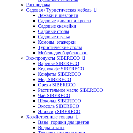
Распродажа
Садовая / Туристическая мебель
Лежаки и шезлонги
Садовые диваны и кресла
Садовые скамейки
Садовые столы
Садовые стулья
Комоды, этажерки
Туристические столы
Мебель для барбекю зон
Эко-продукты SIBERECO
Варенье SIBERECO
Кедрокофе SIBERECO
Конфеты SIBERECO
Мед SIBERECO
Орехи SIBERECO
Растительное масло SIBERECO
Чай SIBERECO
Шоколад SIBERECO
Экосоль SIBERECO
Эликсир SIBERECO
Хозяйственные товары
Вазы, горшки для цветов
Ведра и тазы
Туалеты, умывальники