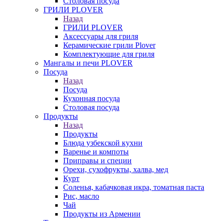
Столовая посуда
ГРИЛИ PLOVER
Назад
ГРИЛИ PLOVER
Аксессуары для гриля
Керамические грили Plover
Комплектующие для гриля
Мангалы и печи PLOVER
Посуда
Назад
Посуда
Кухонная посуда
Столовая посуда
Продукты
Назад
Продукты
Блюда узбекской кухни
Варенье и компоты
Приправы и специи
Орехи, сухофрукты, халва, мед
Курт
Соленья, кабачковая икра, томатная паста
Рис, масло
Чай
Продукты из Армении