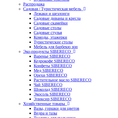
Распродажа
Садовая / Туристическая мебель
Лежаки и шезлонги
Садовые диваны и кресла
Садовые скамейки
Садовые столы
Садовые стулья
Комоды, этажерки
Туристические столы
Мебель для барбекю зон
Эко-продукты SIBERECO
Варенье SIBERECO
Кедрокофе SIBERECO
Конфеты SIBERECO
Мед SIBERECO
Орехи SIBERECO
Растительное масло SIBERECO
Чай SIBERECO
Шоколад SIBERECO
Экосоль SIBERECO
Эликсир SIBERECO
Хозяйственные товары
Вазы, горшки для цветов
Ведра и тазы
Туалеты, умывальники