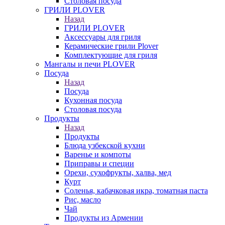
Столовая посуда
ГРИЛИ PLOVER
Назад
ГРИЛИ PLOVER
Аксессуары для гриля
Керамические грили Plover
Комплектующие для гриля
Мангалы и печи PLOVER
Посуда
Назад
Посуда
Кухонная посуда
Столовая посуда
Продукты
Назад
Продукты
Блюда узбекской кухни
Варенье и компоты
Приправы и специи
Орехи, сухофрукты, халва, мед
Курт
Соленья, кабачковая икра, томатная паста
Рис, масло
Чай
Продукты из Армении