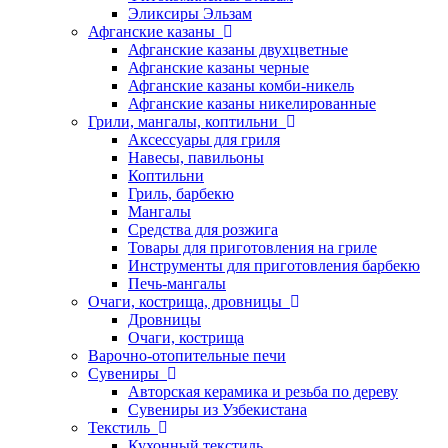
Эликсиры Эльзам
Афганские казаны
Афганские казаны двухцветные
Афганские казаны черные
Афганские казаны комби-никель
Афганские казаны никелированные
Грили, мангалы, коптильни
Аксессуары для гриля
Навесы, павильоны
Коптильни
Гриль, барбекю
Мангалы
Средства для розжига
Товары для приготовления на гриле
Инструменты для приготовления барбекю
Печь-мангалы
Очаги, кострища, дровницы
Дровницы
Очаги, кострища
Варочно-отопительные печи
Сувениры
Авторская керамика и резьба по дереву
Сувениры из Узбекистана
Текстиль
Кухонный текстиль