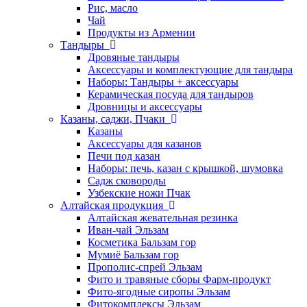
Рис, масло
Чай
Продукты из Армении
Тандыры
Дровяные тандыры
Аксессуары и комплектующие для тандыра
Наборы: Тандыры + аксессуары
Керамическая посуда для тандыров
Дровницы и аксессуары
Казаны, саджи, Пчаки
Казаны
Аксессуары для казанов
Печи под казан
Наборы: печь, казан с крышкой, шумовка
Садж сковороды
Узбекские ножи Пчак
Алтайская продукция
Алтайская жевательная резинка
Иван-чай Эльзам
Косметика Бальзам гор
Мумиё Бальзам гор
Прополис-спрей Эльзам
Фито и травяные сборы Фарм-продукт
Фито-ягодные сиропы Эльзам
Фитокомплексы Эльзам