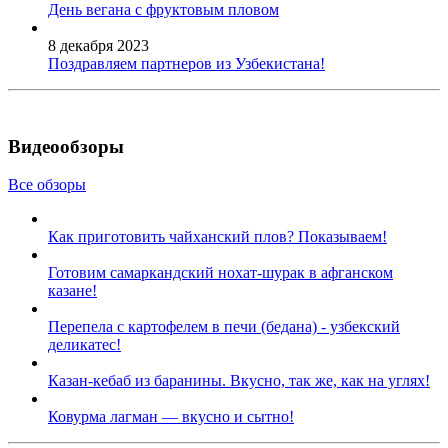
День вегана с фруктовым пловом
8 декабря 2023
Поздравляем партнеров из Узбекистана!
Видеообзоры
Все обзоры
Как приготовить чайханский плов? Показываем!
Готовим самаркандский нохат-шурак в афганском
казане!
Перепела с картофелем в печи (бедана) - узбекский
деликатес!
Казан-кебаб из баранины. Вкусно, так же, как на углях!
Ковурма лагман — вкусно и сытно!