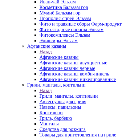
Иван-чай Эльзам
Косметика Бальзам гор
Мумиё Бальзам гор
Прополис-спрей Эльзам
Фито и травяные сборы Фарм-продукт
Фито-ягодные сиропы Эльзам
Фитокомплексы Эльзам
Эликсиры Эльзам
Афганские казаны
Назад
Афганские казаны
Афганские казаны двухцветные
Афганские казаны черные
Афганские казаны комби-никель
Афганские казаны никелированные
Грили, мангалы, коптильни
Назад
Грили, мангалы, коптильни
Аксессуары для гриля
Навесы, павильоны
Коптильни
Гриль, барбекю
Мангалы
Средства для розжига
Товары для приготовления на гриле