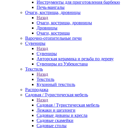
Инструменты для приготовления барбекю
Печь-мангалы
Очаги, кострища, дровницы
Назад
Очаги, кострища, дровницы
Дровницы
Очаги, кострища
Варочно-отопительные печи
Сувениры
Назад
Сувениры
Авторская керамика и резьба по дереву
Сувениры из Узбекистана
Текстиль
Назад
Текстиль
Кухонный текстиль
Распродажа
Садовая / Туристическая мебель
Назад
Садовая / Туристическая мебель
Лежаки и шезлонги
Садовые диваны и кресла
Садовые скамейки
Садовые столы