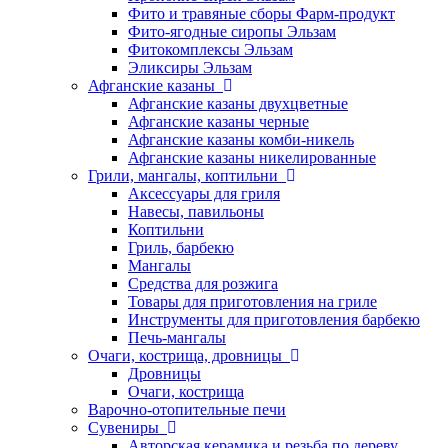
Фито и травяные сборы Фарм-продукт
Фито-ягодные сиропы Эльзам
Фитокомплексы Эльзам
Эликсиры Эльзам
Афганские казаны
Афганские казаны двухцветные
Афганские казаны черные
Афганские казаны комби-никель
Афганские казаны никелированные
Грили, мангалы, коптильни
Аксессуары для гриля
Навесы, павильоны
Коптильни
Гриль, барбекю
Мангалы
Средства для розжига
Товары для приготовления на гриле
Инструменты для приготовления барбекю
Печь-мангалы
Очаги, кострища, дровницы
Дровницы
Очаги, кострища
Варочно-отопительные печи
Сувениры
Авторская керамика и резьба по дереву