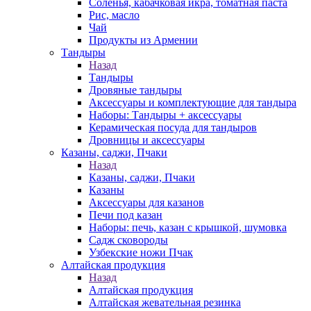
Соленья, кабачковая икра, томатная паста
Рис, масло
Чай
Продукты из Армении
Тандыры
Назад
Тандыры
Дровяные тандыры
Аксессуары и комплектующие для тандыра
Наборы: Тандыры + аксессуары
Керамическая посуда для тандыров
Дровницы и аксессуары
Казаны, саджи, Пчаки
Назад
Казаны, саджи, Пчаки
Казаны
Аксессуары для казанов
Печи под казан
Наборы: печь, казан с крышкой, шумовка
Садж сковороды
Узбекские ножи Пчак
Алтайская продукция
Назад
Алтайская продукция
Алтайская жевательная резинка