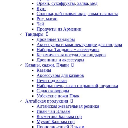
Орехи, сухофрукты, халва, мед
Курт
Соленья, кабачковая икра, томатная паста
Рис, масло
Чай
Продукты из Армении
Тандыры
Дровяные тандыры
Аксессуары и комплектующие для тандыра
Наборы: Тандыры + аксессуары
Керамическая посуда для тандыров
Дровницы и аксессуары
Казаны, саджи, Пчаки
Казаны
Аксессуары для казанов
Печи под казан
Наборы: печь, казан с крышкой, шумовка
Садж сковороды
Узбекские ножи Пчак
Алтайская продукция
Алтайская жевательная резинка
Иван-чай Эльзам
Косметика Бальзам гор
Мумиё Бальзам гор
Прополис-спрей Эльзам