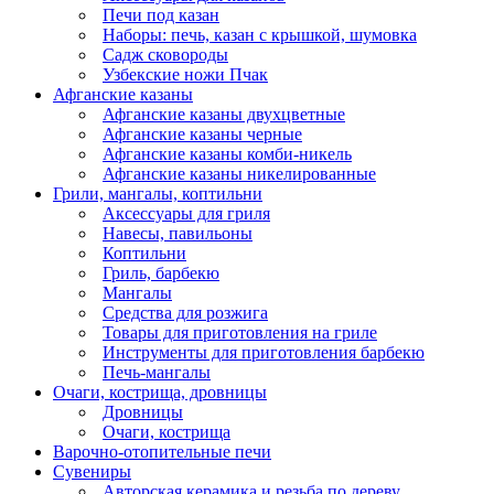
Печи под казан
Наборы: печь, казан с крышкой, шумовка
Садж сковороды
Узбекские ножи Пчак
Афганские казаны
Афганские казаны двухцветные
Афганские казаны черные
Афганские казаны комби-никель
Афганские казаны никелированные
Грили, мангалы, коптильни
Аксессуары для гриля
Навесы, павильоны
Коптильни
Гриль, барбекю
Мангалы
Средства для розжига
Товары для приготовления на гриле
Инструменты для приготовления барбекю
Печь-мангалы
Очаги, кострища, дровницы
Дровницы
Очаги, кострища
Варочно-отопительные печи
Сувениры
Авторская керамика и резьба по дереву