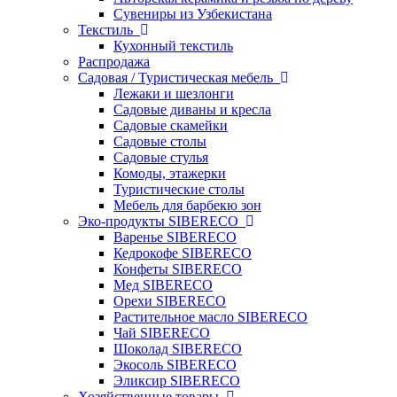
Сувениры из Узбекистана
Текстиль
Кухонный текстиль
Распродажа
Садовая / Туристическая мебель
Лежаки и шезлонги
Садовые диваны и кресла
Садовые скамейки
Садовые столы
Садовые стулья
Комоды, этажерки
Туристические столы
Мебель для барбекю зон
Эко-продукты SIBERECO
Варенье SIBERECO
Кедрокофе SIBERECO
Конфеты SIBERECO
Мед SIBERECO
Орехи SIBERECO
Растительное масло SIBERECO
Чай SIBERECO
Шоколад SIBERECO
Экосоль SIBERECO
Эликсир SIBERECO
Хозяйственные товары