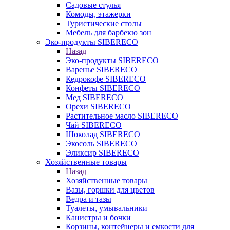
Садовые стулья
Комоды, этажерки
Туристические столы
Мебель для барбекю зон
Эко-продукты SIBERECO
Назад
Эко-продукты SIBERECO
Варенье SIBERECO
Кедрокофе SIBERECO
Конфеты SIBERECO
Мед SIBERECO
Орехи SIBERECO
Растительное масло SIBERECO
Чай SIBERECO
Шоколад SIBERECO
Экосоль SIBERECO
Эликсир SIBERECO
Хозяйственные товары
Назад
Хозяйственные товары
Вазы, горшки для цветов
Ведра и тазы
Туалеты, умывальники
Канистры и бочки
Корзины, контейнеры и емкости для