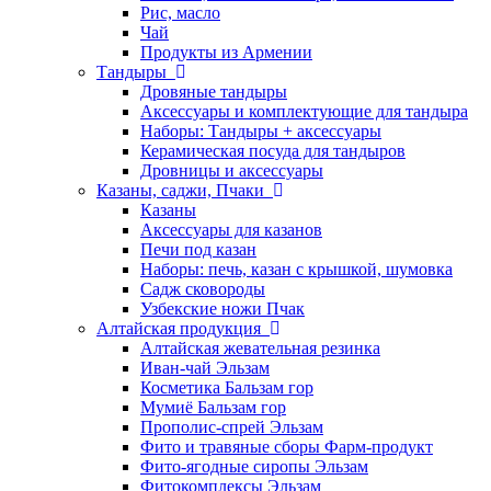
Рис, масло
Чай
Продукты из Армении
Тандыры
Дровяные тандыры
Аксессуары и комплектующие для тандыра
Наборы: Тандыры + аксессуары
Керамическая посуда для тандыров
Дровницы и аксессуары
Казаны, саджи, Пчаки
Казаны
Аксессуары для казанов
Печи под казан
Наборы: печь, казан с крышкой, шумовка
Садж сковороды
Узбекские ножи Пчак
Алтайская продукция
Алтайская жевательная резинка
Иван-чай Эльзам
Косметика Бальзам гор
Мумиё Бальзам гор
Прополис-спрей Эльзам
Фито и травяные сборы Фарм-продукт
Фито-ягодные сиропы Эльзам
Фитокомплексы Эльзам