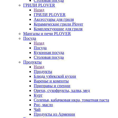
Столовая посуда
ГРИЛИ PLOVER
Назад
ГРИЛИ PLOVER
Аксессуары для гриля
Керамические грили Plover
Комплектующие для гриля
Мангалы и печи PLOVER
Посуда
Назад
Посуда
Кухонная посуда
Столовая посуда
Продукты
Назад
Продукты
Блюда узбекской кухни
Варенье и компоты
Приправы и специи
Орехи, сухофрукты, халва, мед
Курт
Соленья, кабачковая икра, томатная паста
Рис, масло
Чай
Продукты из Армении