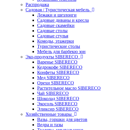
Распродажа
Садовая / Туристическая мебель
Лежаки и шезлонги
Садовые диваны и кресла
Садовые скамейки
Садовые столы
Садовые стулья
Комоды, этажерки
Туристические столы
Мебель для барбекю зон
Эко-продукты SIBERECO
Варенье SIBERECO
Кедрокофе SIBERECO
Конфеты SIBERECO
Мед SIBERECO
Орехи SIBERECO
Растительное масло SIBERECO
Чай SIBERECO
Шоколад SIBERECO
Экосоль SIBERECO
Эликсир SIBERECO
Хозяйственные товары
Вазы, горшки для цветов
Ведра и тазы
Туалеты, умывальники