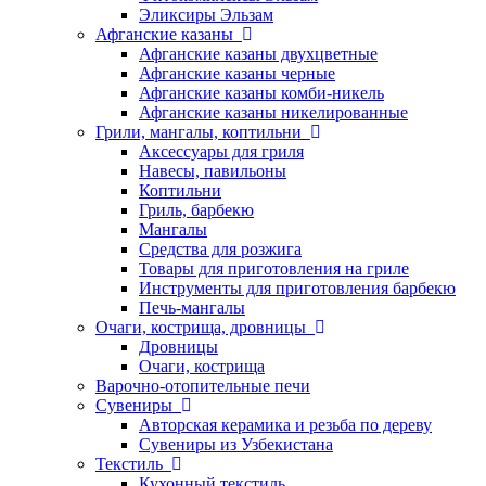
Эликсиры Эльзам
Афганские казаны
Афганские казаны двухцветные
Афганские казаны черные
Афганские казаны комби-никель
Афганские казаны никелированные
Грили, мангалы, коптильни
Аксессуары для гриля
Навесы, павильоны
Коптильни
Гриль, барбекю
Мангалы
Средства для розжига
Товары для приготовления на гриле
Инструменты для приготовления барбекю
Печь-мангалы
Очаги, кострища, дровницы
Дровницы
Очаги, кострища
Варочно-отопительные печи
Сувениры
Авторская керамика и резьба по дереву
Сувениры из Узбекистана
Текстиль
Кухонный текстиль