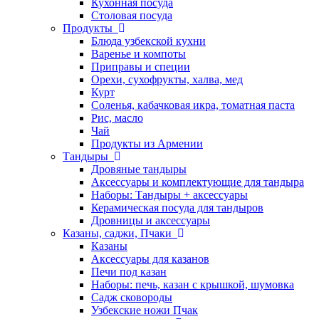
Кухонная посуда
Столовая посуда
Продукты
Блюда узбекской кухни
Варенье и компоты
Приправы и специи
Орехи, сухофрукты, халва, мед
Курт
Соленья, кабачковая икра, томатная паста
Рис, масло
Чай
Продукты из Армении
Тандыры
Дровяные тандыры
Аксессуары и комплектующие для тандыра
Наборы: Тандыры + аксессуары
Керамическая посуда для тандыров
Дровницы и аксессуары
Казаны, саджи, Пчаки
Казаны
Аксессуары для казанов
Печи под казан
Наборы: печь, казан с крышкой, шумовка
Садж сковороды
Узбекские ножи Пчак