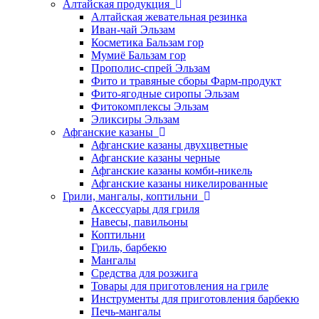
Алтайская продукция
Алтайская жевательная резинка
Иван-чай Эльзам
Косметика Бальзам гор
Мумиё Бальзам гор
Прополис-спрей Эльзам
Фито и травяные сборы Фарм-продукт
Фито-ягодные сиропы Эльзам
Фитокомплексы Эльзам
Эликсиры Эльзам
Афганские казаны
Афганские казаны двухцветные
Афганские казаны черные
Афганские казаны комби-никель
Афганские казаны никелированные
Грили, мангалы, коптильни
Аксессуары для гриля
Навесы, павильоны
Коптильни
Гриль, барбекю
Мангалы
Средства для розжига
Товары для приготовления на гриле
Инструменты для приготовления барбекю
Печь-мангалы