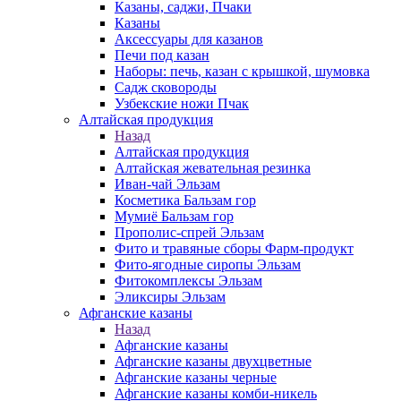
Казаны, саджи, Пчаки
Казаны
Аксессуары для казанов
Печи под казан
Наборы: печь, казан с крышкой, шумовка
Садж сковороды
Узбекские ножи Пчак
Алтайская продукция
Назад
Алтайская продукция
Алтайская жевательная резинка
Иван-чай Эльзам
Косметика Бальзам гор
Мумиё Бальзам гор
Прополис-спрей Эльзам
Фито и травяные сборы Фарм-продукт
Фито-ягодные сиропы Эльзам
Фитокомплексы Эльзам
Эликсиры Эльзам
Афганские казаны
Назад
Афганские казаны
Афганские казаны двухцветные
Афганские казаны черные
Афганские казаны комби-никель