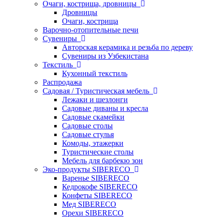
Очаги, кострища, дровницы
Дровницы
Очаги, кострища
Варочно-отопительные печи
Сувениры
Авторская керамика и резьба по дереву
Сувениры из Узбекистана
Текстиль
Кухонный текстиль
Распродажа
Садовая / Туристическая мебель
Лежаки и шезлонги
Садовые диваны и кресла
Садовые скамейки
Садовые столы
Садовые стулья
Комоды, этажерки
Туристические столы
Мебель для барбекю зон
Эко-продукты SIBERECO
Варенье SIBERECO
Кедрокофе SIBERECO
Конфеты SIBERECO
Мед SIBERECO
Орехи SIBERECO