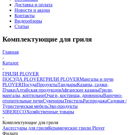
Доставка и оплата
Новости и акции
Контакты
Видеообзоры
Статьи
Комплектующие для гриля
Главная
-
Каталог
-
ГРИЛИ PLOVER
ПОСУДА PLOVER
ГРИЛИ PLOVER
Мангалы и печи
PLOVER
Посуда
Продукты
Тандыры
Казаны, саджи,
Пчаки
Алтайская продукция
Афганские казаны
Грили,
мангалы, коптильни
Очаги, кострища, дровницы
Варочно-
отопительные печи
Сувениры
Текстиль
Распродажа
Садовая /
Туристическая мебель
Эко-продукты
SIBERECO
Хозяйственные товары
-
Комплектующие для гриля
Аксессуары для гриля
Керамические грили Plover
Фильтр