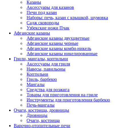
Казаны
Аксессуары для казанов
Печи под казан
Наборы: печь, казан с крышкой, шумовка
Садж сковороды
Узбекские ножи Пчак
Афганские казаны
Афганские казаны двухцветные
Афганские казаны черные
Афганские казаны комби-никель
Афганские казаны никелированные
Грили, мангалы, коптильни
Аксессуары для гриля
Навесы, павильоны
Коптильни
Гриль, барбекю
Мангалы
Средства для розжига
Товары для приготовления на гриле
Инструменты для приготовления барбекю
Печь-мангалы
Очаги, кострища, дровницы
Дровницы
Очаги, кострища
Варочно-отопительные печи