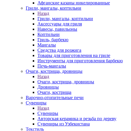
Афганские казаны никелированные
Грили, мангалы, коптильни
Назад
Грили, мангалы, коптильни
Аксессуары для гриля
Навесы, павильоны
Коптильни
Гриль, барбекю
Мангалы
Средства для розжига
Товары для приготовления на гриле
Инструменты для приготовления барбекю
Печь-мангалы
Очаги, кострища, дровницы
Назад
Очаги, кострища, дровницы
Дровницы
Очаги, кострища
Варочно-отопительные печи
Сувениры
Назад
Сувениры
Авторская керамика и резьба по дереву
Сувениры из Узбекистана
Текстиль