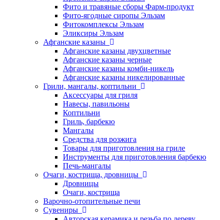
Фито и травяные сборы Фарм-продукт
Фито-ягодные сиропы Эльзам
Фитокомплексы Эльзам
Эликсиры Эльзам
Афганские казаны
Афганские казаны двухцветные
Афганские казаны черные
Афганские казаны комби-никель
Афганские казаны никелированные
Грили, мангалы, коптильни
Аксессуары для гриля
Навесы, павильоны
Коптильни
Гриль, барбекю
Мангалы
Средства для розжига
Товары для приготовления на гриле
Инструменты для приготовления барбекю
Печь-мангалы
Очаги, кострища, дровницы
Дровницы
Очаги, кострища
Варочно-отопительные печи
Сувениры
Авторская керамика и резьба по дереву