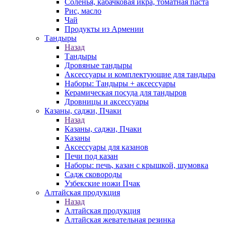
Соленья, кабачковая икра, томатная паста
Рис, масло
Чай
Продукты из Армении
Тандыры
Назад
Тандыры
Дровяные тандыры
Аксессуары и комплектующие для тандыра
Наборы: Тандыры + аксессуары
Керамическая посуда для тандыров
Дровницы и аксессуары
Казаны, саджи, Пчаки
Назад
Казаны, саджи, Пчаки
Казаны
Аксессуары для казанов
Печи под казан
Наборы: печь, казан с крышкой, шумовка
Садж сковороды
Узбекские ножи Пчак
Алтайская продукция
Назад
Алтайская продукция
Алтайская жевательная резинка