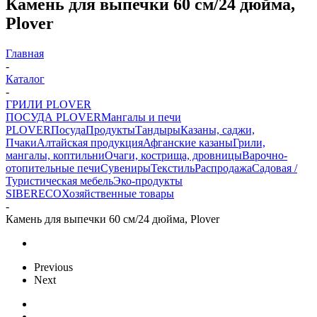
Камень для выпечки 60 см/24 дюйма,
Plover
Главная
-
Каталог
-
ГРИЛИ PLOVER
ПОСУДА PLOVER
Мангалы и печи
PLOVER
Посуда
Продукты
Тандыры
Казаны, саджи,
Пчаки
Алтайская продукция
Афганские казаны
Грили,
мангалы, коптильни
Очаги, кострища, дровницы
Варочно-
отопительные печи
Сувениры
Текстиль
Распродажа
Садовая /
Туристическая мебель
Эко-продукты
SIBERECO
Хозяйственные товары
-
Камень для выпечки 60 см/24 дюйма, Plover
Previous
Next