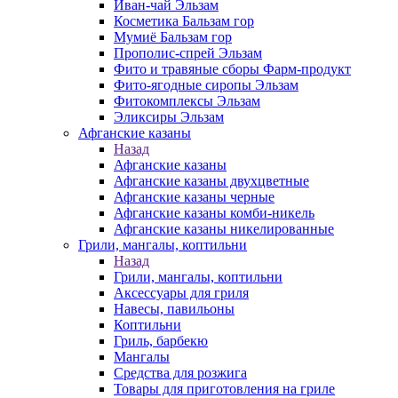
Иван-чай Эльзам
Косметика Бальзам гор
Мумиё Бальзам гор
Прополис-спрей Эльзам
Фито и травяные сборы Фарм-продукт
Фито-ягодные сиропы Эльзам
Фитокомплексы Эльзам
Эликсиры Эльзам
Афганские казаны
Назад
Афганские казаны
Афганские казаны двухцветные
Афганские казаны черные
Афганские казаны комби-никель
Афганские казаны никелированные
Грили, мангалы, коптильни
Назад
Грили, мангалы, коптильни
Аксессуары для гриля
Навесы, павильоны
Коптильни
Гриль, барбекю
Мангалы
Средства для розжига
Товары для приготовления на гриле