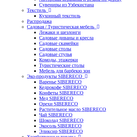
Сувениры из Узбекистана
Текстиль
Кухонный текстиль
Распродажа
Садовая / Туристическая мебель
Лежаки и шезлонги
Садовые диваны и кресла
Садовые скамейки
Садовые столы
Садовые стулья
Комоды, этажерки
Туристические столы
Мебель для барбекю зон
Эко-продукты SIBERECO
Варенье SIBERECO
Кедрокофе SIBERECO
Конфеты SIBERECO
Мед SIBERECO
Орехи SIBERECO
Растительное масло SIBERECO
Чай SIBERECO
Шоколад SIBERECO
Экосоль SIBERECO
Эликсир SIBERECO
Хозяйственные товары