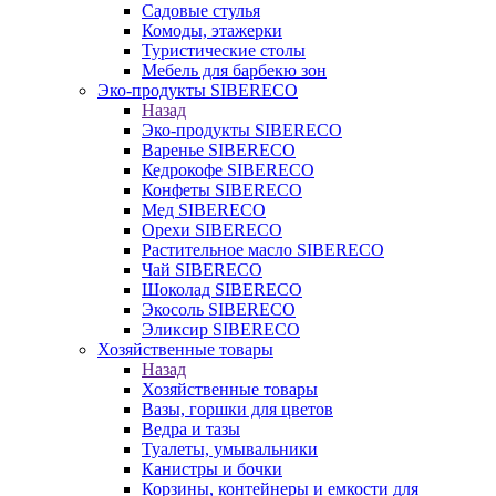
Садовые стулья
Комоды, этажерки
Туристические столы
Мебель для барбекю зон
Эко-продукты SIBERECO
Назад
Эко-продукты SIBERECO
Варенье SIBERECO
Кедрокофе SIBERECO
Конфеты SIBERECO
Мед SIBERECO
Орехи SIBERECO
Растительное масло SIBERECO
Чай SIBERECO
Шоколад SIBERECO
Экосоль SIBERECO
Эликсир SIBERECO
Хозяйственные товары
Назад
Хозяйственные товары
Вазы, горшки для цветов
Ведра и тазы
Туалеты, умывальники
Канистры и бочки
Корзины, контейнеры и емкости для