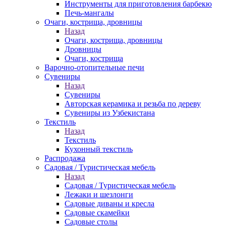
Инструменты для приготовления барбекю
Печь-мангалы
Очаги, кострища, дровницы
Назад
Очаги, кострища, дровницы
Дровницы
Очаги, кострища
Варочно-отопительные печи
Сувениры
Назад
Сувениры
Авторская керамика и резьба по дереву
Сувениры из Узбекистана
Текстиль
Назад
Текстиль
Кухонный текстиль
Распродажа
Садовая / Туристическая мебель
Назад
Садовая / Туристическая мебель
Лежаки и шезлонги
Садовые диваны и кресла
Садовые скамейки
Садовые столы