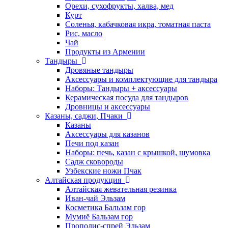
Орехи, сухофрукты, халва, мед
Курт
Соленья, кабачковая икра, томатная паста
Рис, масло
Чай
Продукты из Армении
Тандыры
Дровяные тандыры
Аксессуары и комплектующие для тандыра
Наборы: Тандыры + аксессуары
Керамическая посуда для тандыров
Дровницы и аксессуары
Казаны, саджи, Пчаки
Казаны
Аксессуары для казанов
Печи под казан
Наборы: печь, казан с крышкой, шумовка
Садж сковороды
Узбекские ножи Пчак
Алтайская продукция
Алтайская жевательная резинка
Иван-чай Эльзам
Косметика Бальзам гор
Мумиё Бальзам гор
Прополис-спрей Эльзам