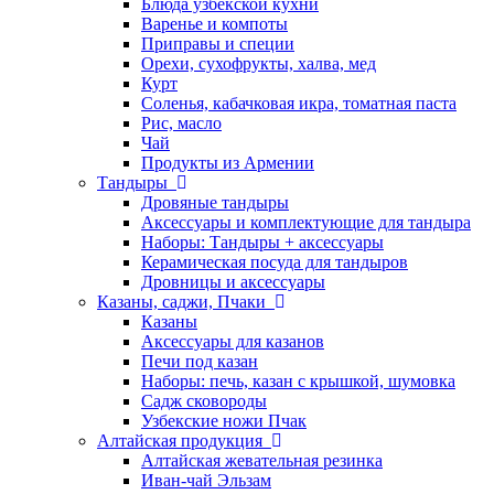
Блюда узбекской кухни
Варенье и компоты
Приправы и специи
Орехи, сухофрукты, халва, мед
Курт
Соленья, кабачковая икра, томатная паста
Рис, масло
Чай
Продукты из Армении
Тандыры
Дровяные тандыры
Аксессуары и комплектующие для тандыра
Наборы: Тандыры + аксессуары
Керамическая посуда для тандыров
Дровницы и аксессуары
Казаны, саджи, Пчаки
Казаны
Аксессуары для казанов
Печи под казан
Наборы: печь, казан с крышкой, шумовка
Садж сковороды
Узбекские ножи Пчак
Алтайская продукция
Алтайская жевательная резинка
Иван-чай Эльзам