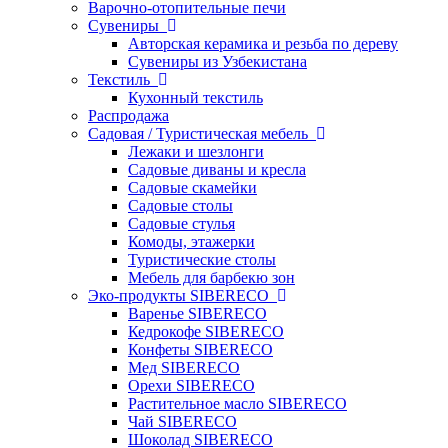
Варочно-отопительные печи
Сувениры
Авторская керамика и резьба по дереву
Сувениры из Узбекистана
Текстиль
Кухонный текстиль
Распродажа
Садовая / Туристическая мебель
Лежаки и шезлонги
Садовые диваны и кресла
Садовые скамейки
Садовые столы
Садовые стулья
Комоды, этажерки
Туристические столы
Мебель для барбекю зон
Эко-продукты SIBERECO
Варенье SIBERECO
Кедрокофе SIBERECO
Конфеты SIBERECO
Мед SIBERECO
Орехи SIBERECO
Растительное масло SIBERECO
Чай SIBERECO
Шоколад SIBERECO