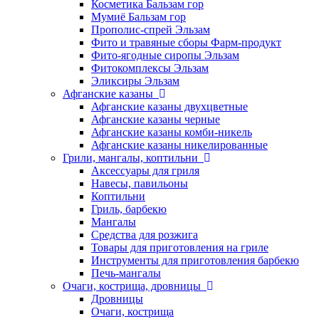
Косметика Бальзам гор
Мумиё Бальзам гор
Прополис-спрей Эльзам
Фито и травяные сборы Фарм-продукт
Фито-ягодные сиропы Эльзам
Фитокомплексы Эльзам
Эликсиры Эльзам
Афганские казаны
Афганские казаны двухцветные
Афганские казаны черные
Афганские казаны комби-никель
Афганские казаны никелированные
Грили, мангалы, коптильни
Аксессуары для гриля
Навесы, павильоны
Коптильни
Гриль, барбекю
Мангалы
Средства для розжига
Товары для приготовления на гриле
Инструменты для приготовления барбекю
Печь-мангалы
Очаги, кострища, дровницы
Дровницы
Очаги, кострища