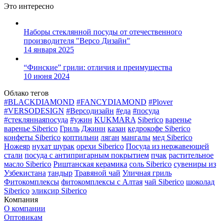
Это интересно
Наборы стеклянной посуды от отечественного
производителя "Версо Дизайн"
14 января 2025
“Финские” грили: отличия и преимущества
10 июня 2024
Облако тегов
#BLACKDIAMOND
#FANCYDIAMOND
#Plover
#VERSODESIGN
#Версодизайн
#еда
#посуда
#стекляннаяпосуда
#ужин
KUKMARA
Siberico
варенье
варенье Siberico
Гриль
Джинн
казан
кедрокофе Siberico
конфеты Siberico
коптильни
ляган
мангалы
мед Siberico
Ножеяр
нухат шурак
орехи Siberico
Посуда из нержавеющей
стали
посуда с антипригарным покрытием
пчак
растительное
масло Siberico
Риштанская керамика
соль Siberico
сувениры из
Узбекистана
тандыр
Травяной чай
Уличная гриль
Фитокомплексы
фитокомплексы с Алтая
чай Siberico
шоколад
Siberico
эликсир Siberico
Компания
О компании
Оптовикам