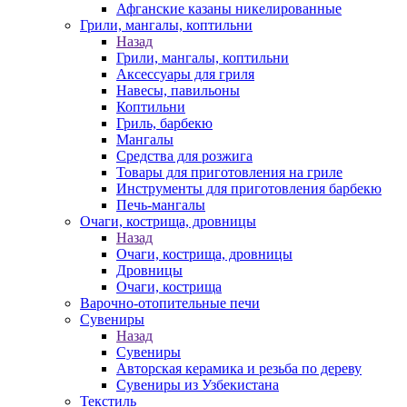
Афганские казаны никелированные
Грили, мангалы, коптильни
Назад
Грили, мангалы, коптильни
Аксессуары для гриля
Навесы, павильоны
Коптильни
Гриль, барбекю
Мангалы
Средства для розжига
Товары для приготовления на гриле
Инструменты для приготовления барбекю
Печь-мангалы
Очаги, кострища, дровницы
Назад
Очаги, кострища, дровницы
Дровницы
Очаги, кострища
Варочно-отопительные печи
Сувениры
Назад
Сувениры
Авторская керамика и резьба по дереву
Сувениры из Узбекистана
Текстиль