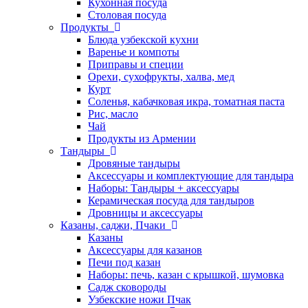
Кухонная посуда
Столовая посуда
Продукты
Блюда узбекской кухни
Варенье и компоты
Приправы и специи
Орехи, сухофрукты, халва, мед
Курт
Соленья, кабачковая икра, томатная паста
Рис, масло
Чай
Продукты из Армении
Тандыры
Дровяные тандыры
Аксессуары и комплектующие для тандыра
Наборы: Тандыры + аксессуары
Керамическая посуда для тандыров
Дровницы и аксессуары
Казаны, саджи, Пчаки
Казаны
Аксессуары для казанов
Печи под казан
Наборы: печь, казан с крышкой, шумовка
Садж сковороды
Узбекские ножи Пчак