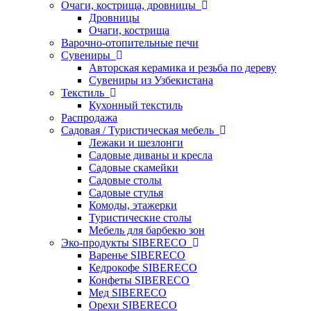
Очаги, кострища, дровницы
Дровницы
Очаги, кострища
Варочно-отопительные печи
Сувениры
Авторская керамика и резьба по дереву
Сувениры из Узбекистана
Текстиль
Кухонный текстиль
Распродажа
Садовая / Туристическая мебель
Лежаки и шезлонги
Садовые диваны и кресла
Садовые скамейки
Садовые столы
Садовые стулья
Комоды, этажерки
Туристические столы
Мебель для барбекю зон
Эко-продукты SIBERECO
Варенье SIBERECO
Кедрокофе SIBERECO
Конфеты SIBERECO
Мед SIBERECO
Орехи SIBERECO