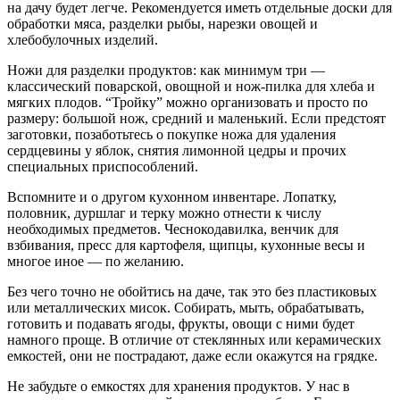
на дачу будет легче. Рекомендуется иметь отдельные доски для
обработки мяса, разделки рыбы, нарезки овощей и
хлебобулочных изделий.
Ножи для разделки продуктов: как минимум три —
классический поварской, овощной и нож-пилка для хлеба и
мягких плодов. “Тройку” можно организовать и просто по
размеру: большой нож, средний и маленький. Если предстоят
заготовки, позаботьтесь о покупке ножа для удаления
сердцевины у яблок, снятия лимонной цедры и прочих
специальных приспособлений.
Вспомните и о другом кухонном инвентаре. Лопатку,
половник, дуршлаг и терку можно отнести к числу
необходимых предметов. Чеснокодавилка, венчик для
взбивания, пресс для картофеля, щипцы, кухонные весы и
многое иное — по желанию.
Без чего точно не обойтись на даче, так это без пластиковых
или металлических мисок. Собирать, мыть, обрабатывать,
готовить и подавать ягоды, фрукты, овощи с ними будет
намного проще. В отличие от стеклянных или керамических
емкостей, они не пострадают, даже если окажутся на грядке.
Не забудьте о емкостях для хранения продуктов. У нас в