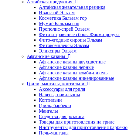
Алтайская продукция
Алтайская жевательная резинка
Иван-чай Эльзам
Косметика Бальзам гор
Мумиё Бальзам гор
Прополис-спрей Эльзам
Фито и травяные сборы Фарм-продукт
Фито-ягодные сиропы Эльзам
Фитокомплексы Эльзам
Эликсиры Эльзам
Афганские казаны
Афганские казаны двухцветные
Афганские казаны черные
Афганские казаны комби-никель
Афганские казаны никелированные
Грили, мангалы, коптильни
Аксессуары для гриля
Навесы, павильоны
Коптильни
Гриль, барбекю
Мангалы
Средства для розжига
Товары для приготовления на гриле
Инструменты для приготовления барбекю
Печь-мангалы