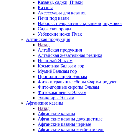
Казаны, саджи, Пчаки
Казаны
Аксессуары для казанов
Печи под казан
Наборы: печь, казан с крышкой, шумовка
Садж сковороды
Узбекские ножи Пчак
Алтайская продукция
Назад
Алтайская продукция
Алтайская жевательная резинка
Иван-чай Эльзам
Косметика Бальзам гор
Мумиё Бальзам гор
Прополис-спрей Эльзам
Фито и травяные сборы Фарм-продукт
Фито-ягодные сиропы Эльзам
Фитокомплексы Эльзам
Эликсиры Эльзам
Афганские казаны
Назад
Афганские казаны
Афганские казаны двухцветные
Афганские казаны черные
Афганские казаны комби-никель