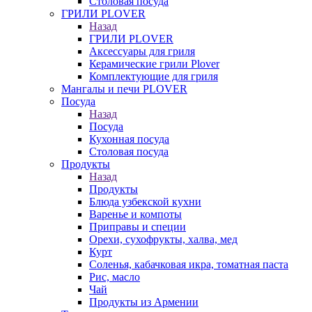
Столовая посуда
ГРИЛИ PLOVER
Назад
ГРИЛИ PLOVER
Аксессуары для гриля
Керамические грили Plover
Комплектующие для гриля
Мангалы и печи PLOVER
Посуда
Назад
Посуда
Кухонная посуда
Столовая посуда
Продукты
Назад
Продукты
Блюда узбекской кухни
Варенье и компоты
Приправы и специи
Орехи, сухофрукты, халва, мед
Курт
Соленья, кабачковая икра, томатная паста
Рис, масло
Чай
Продукты из Армении