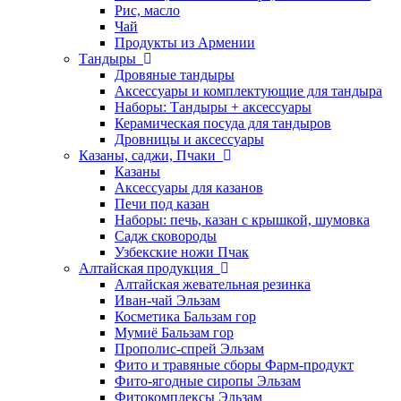
Рис, масло
Чай
Продукты из Армении
Тандыры
Дровяные тандыры
Аксессуары и комплектующие для тандыра
Наборы: Тандыры + аксессуары
Керамическая посуда для тандыров
Дровницы и аксессуары
Казаны, саджи, Пчаки
Казаны
Аксессуары для казанов
Печи под казан
Наборы: печь, казан с крышкой, шумовка
Садж сковороды
Узбекские ножи Пчак
Алтайская продукция
Алтайская жевательная резинка
Иван-чай Эльзам
Косметика Бальзам гор
Мумиё Бальзам гор
Прополис-спрей Эльзам
Фито и травяные сборы Фарм-продукт
Фито-ягодные сиропы Эльзам
Фитокомплексы Эльзам