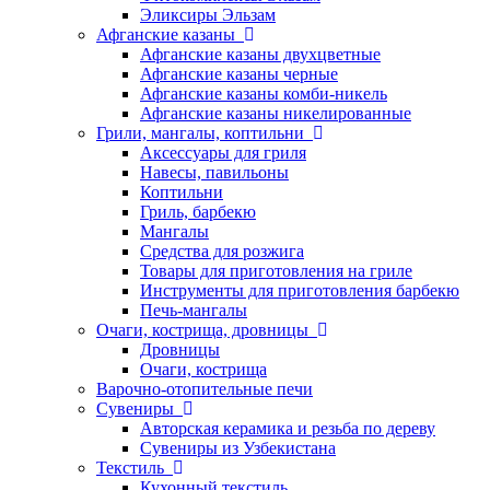
Эликсиры Эльзам
Афганские казаны
Афганские казаны двухцветные
Афганские казаны черные
Афганские казаны комби-никель
Афганские казаны никелированные
Грили, мангалы, коптильни
Аксессуары для гриля
Навесы, павильоны
Коптильни
Гриль, барбекю
Мангалы
Средства для розжига
Товары для приготовления на гриле
Инструменты для приготовления барбекю
Печь-мангалы
Очаги, кострища, дровницы
Дровницы
Очаги, кострища
Варочно-отопительные печи
Сувениры
Авторская керамика и резьба по дереву
Сувениры из Узбекистана
Текстиль
Кухонный текстиль