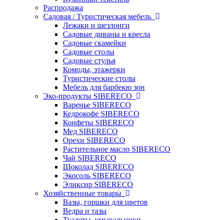
Распродажа
Садовая / Туристическая мебель
Лежаки и шезлонги
Садовые диваны и кресла
Садовые скамейки
Садовые столы
Садовые стулья
Комоды, этажерки
Туристические столы
Мебель для барбекю зон
Эко-продукты SIBERECO
Варенье SIBERECO
Кедрокофе SIBERECO
Конфеты SIBERECO
Мед SIBERECO
Орехи SIBERECO
Растительное масло SIBERECO
Чай SIBERECO
Шоколад SIBERECO
Экосоль SIBERECO
Эликсир SIBERECO
Хозяйственные товары
Вазы, горшки для цветов
Ведра и тазы
Туалеты, умывальники