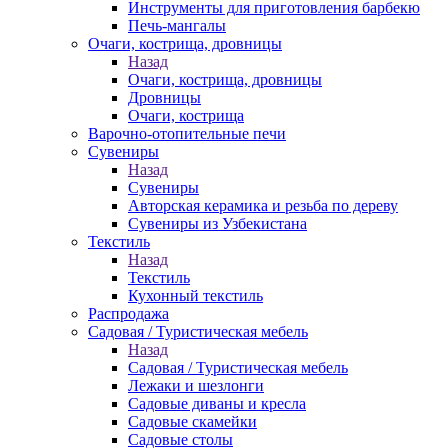
Инструменты для приготовления барбекю
Печь-мангалы
Очаги, кострища, дровницы
Назад
Очаги, кострища, дровницы
Дровницы
Очаги, кострища
Варочно-отопительные печи
Сувениры
Назад
Сувениры
Авторская керамика и резьба по дереву
Сувениры из Узбекистана
Текстиль
Назад
Текстиль
Кухонный текстиль
Распродажа
Садовая / Туристическая мебель
Назад
Садовая / Туристическая мебель
Лежаки и шезлонги
Садовые диваны и кресла
Садовые скамейки
Садовые столы