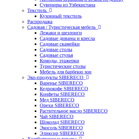
Сувениры из Узбекистана
Текстиль
Кухонный текстиль
Распродажа
Садовая / Туристическая мебель
Лежаки и шезлонги
Садовые диваны и кресла
Садовые скамейки
Садовые столы
Садовые стулья
Комоды, этажерки
Туристические столы
Мебель для барбекю зон
Эко-продукты SIBERECO
Варенье SIBERECO
Кедрокофе SIBERECO
Конфеты SIBERECO
Мед SIBERECO
Орехи SIBERECO
Растительное масло SIBERECO
Чай SIBERECO
Шоколад SIBERECO
Экосоль SIBERECO
Эликсир SIBERECO
Хозяйственные товары