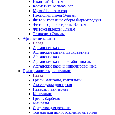
Иван-чай Эльзам
Косметика Бальзам гор
Мумиё Бальзам гор
Прополис-спрей Эльзам
Фито и травяные сборы Фарм-продукт
Фито-ягодные сиропы Эльзам
Фитокомплексы Эльзам
Эликсиры Эльзам
Афганские казаны
Назад
Афганские казаны
Афганские казаны двухцветные
Афганские казаны черные
Афганские казаны комби-никель
Афганские казаны никелированные
Грили, мангалы, коптильни
Назад
Грили, мангалы, коптильни
Аксессуары для гриля
Навесы, павильоны
Коптильни
Гриль, барбекю
Мангалы
Средства для розжига
Товары для приготовления на гриле