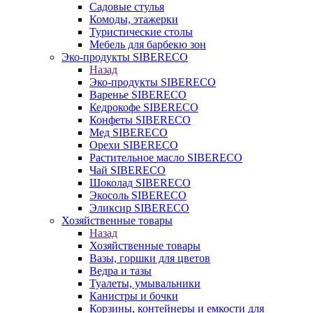
Садовые стулья
Комоды, этажерки
Туристические столы
Мебель для барбекю зон
Эко-продукты SIBERECO
Назад
Эко-продукты SIBERECO
Варенье SIBERECO
Кедрокофе SIBERECO
Конфеты SIBERECO
Мед SIBERECO
Орехи SIBERECO
Растительное масло SIBERECO
Чай SIBERECO
Шоколад SIBERECO
Экосоль SIBERECO
Эликсир SIBERECO
Хозяйственные товары
Назад
Хозяйственные товары
Вазы, горшки для цветов
Ведра и тазы
Туалеты, умывальники
Канистры и бочки
Корзины, контейнеры и емкости для