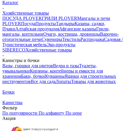
Каталог
-
Хозяйственные товары
ПОСУДА PLOVER
ГРИЛИ PLOVER
Мангалы и печи
PLOVER
Посуда
Продукты
Тандыры
Казаны, саджи,
Пчаки
Алтайская продукция
Афганские казаны
Грили,
мангалы, коптильни
Очаги, кострища, дровницы
Варочно-
отопительные печи
Сувениры
Текстиль
Распродажа
Садовая /
Туристическая мебель
Эко-продукты
SIBERECO
Хозяйственные товары
-
Канистры и бочки
Вазы, горшки для цветов
Ведра и тазы
Туалеты,
умывальники
Корзины, контейнеры и емкости для
хранения
Баки, бочки
Кувшины
Ящики для строительных
инструментов
Все для сада
Лопаты
Товары для животных
Бочки
Канистры
Фильтр
По популярности
По алфавиту
По цене
Акция