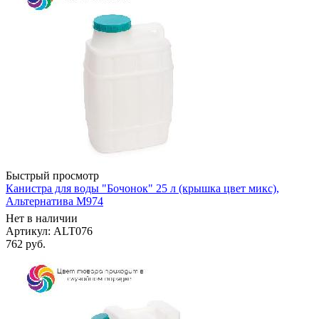
Быстрый просмотр
Канистра для воды "Бочонок" 25 л (крышка цвет микс),
Альтернатива М974
Нет в наличии
Артикул: ALT076
762
руб.