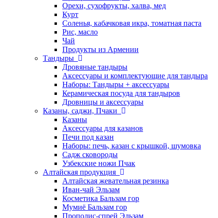
Орехи, сухофрукты, халва, мед
Курт
Соленья, кабачковая икра, томатная паста
Рис, масло
Чай
Продукты из Армении
Тандыры
Дровяные тандыры
Аксессуары и комплектующие для тандыра
Наборы: Тандыры + аксессуары
Керамическая посуда для тандыров
Дровницы и аксессуары
Казаны, саджи, Пчаки
Казаны
Аксессуары для казанов
Печи под казан
Наборы: печь, казан с крышкой, шумовка
Садж сковороды
Узбекские ножи Пчак
Алтайская продукция
Алтайская жевательная резинка
Иван-чай Эльзам
Косметика Бальзам гор
Мумиё Бальзам гор
Прополис-спрей Эльзам