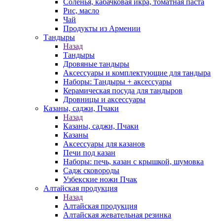
Соленья, кабачковая икра, томатная паста
Рис, масло
Чай
Продукты из Армении
Тандыры
Назад
Тандыры
Дровяные тандыры
Аксессуары и комплектующие для тандыра
Наборы: Тандыры + аксессуары
Керамическая посуда для тандыров
Дровницы и аксессуары
Казаны, саджи, Пчаки
Назад
Казаны, саджи, Пчаки
Казаны
Аксессуары для казанов
Печи под казан
Наборы: печь, казан с крышкой, шумовка
Садж сковороды
Узбекские ножи Пчак
Алтайская продукция
Назад
Алтайская продукция
Алтайская жевательная резинка