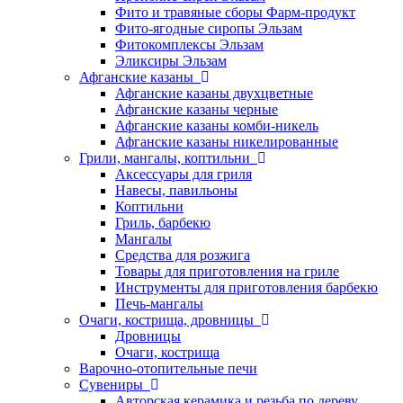
Фито и травяные сборы Фарм-продукт
Фито-ягодные сиропы Эльзам
Фитокомплексы Эльзам
Эликсиры Эльзам
Афганские казаны
Афганские казаны двухцветные
Афганские казаны черные
Афганские казаны комби-никель
Афганские казаны никелированные
Грили, мангалы, коптильни
Аксессуары для гриля
Навесы, павильоны
Коптильни
Гриль, барбекю
Мангалы
Средства для розжига
Товары для приготовления на гриле
Инструменты для приготовления барбекю
Печь-мангалы
Очаги, кострища, дровницы
Дровницы
Очаги, кострища
Варочно-отопительные печи
Сувениры
Авторская керамика и резьба по дереву