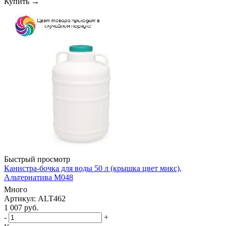
Купить →
Быстрый просмотр
Канистра-бочка для воды 50 л (крышка цвет микс),
Альтернатива М048
Много
Артикул: ALT462
1 007
руб.
-
+