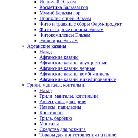
Иван-чай Эльзам
Косметика Бальзам гор
Мумиё Бальзам гор
Прополис-спрей Эльзам
Фито и травяные сборы Фарм-продукт
Фито-ягодные сиропы Эльзам
Фитокомплексы Эльзам
Эликсиры Эльзам
Афганские казаны
Назад
Афганские казаны
Афганские казаны двухцветные
Афганские казаны черные
Афганские казаны комби-никель
Афганские казаны никелированные
Грили, мангалы, коптильни
Назад
Грили, мангалы, коптильни
Аксессуары для гриля
Навесы, павильоны
Коптильни
Гриль, барбекю
Мангалы
Средства для розжига
Товары для приготовления на гриле