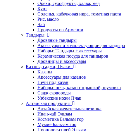
Орехи, сухофрукты, халва, мед
Курт
Соленья, кабачковая икра, томатная паста
Рис, масло
Чай
Продукты из Армении
Тандыры
Дровяные тандыры
Аксессуары и комплектующие для тандыра
Наборы: Тандыры + аксессуары
Керамическая посуда для тандыров
Дровницы и аксессуары
Казаны, саджи, Пчаки
Казаны
Аксессуары для казанов
Печи под казан
Наборы: печь, казан с крышкой, шумовка
Садж сковороды
Узбекские ножи Пчак
Алтайская продукция
Алтайская жевательная резинка
Иван-чай Эльзам
Косметика Бальзам гор
Мумиё Бальзам гор
Прополис-спрей Эльзам