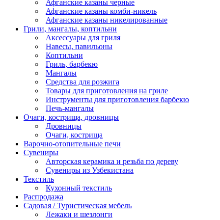
Афганские казаны черные
Афганские казаны комби-никель
Афганские казаны никелированные
Грили, мангалы, коптильни
Аксессуары для гриля
Навесы, павильоны
Коптильни
Гриль, барбекю
Мангалы
Средства для розжига
Товары для приготовления на гриле
Инструменты для приготовления барбекю
Печь-мангалы
Очаги, кострища, дровницы
Дровницы
Очаги, кострища
Варочно-отопительные печи
Сувениры
Авторская керамика и резьба по дереву
Сувениры из Узбекистана
Текстиль
Кухонный текстиль
Распродажа
Садовая / Туристическая мебель
Лежаки и шезлонги