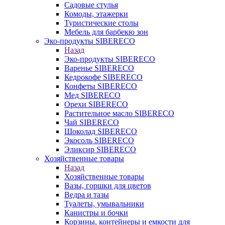
Садовые стулья
Комоды, этажерки
Туристические столы
Мебель для барбекю зон
Эко-продукты SIBERECO
Назад
Эко-продукты SIBERECO
Варенье SIBERECO
Кедрокофе SIBERECO
Конфеты SIBERECO
Мед SIBERECO
Орехи SIBERECO
Растительное масло SIBERECO
Чай SIBERECO
Шоколад SIBERECO
Экосоль SIBERECO
Эликсир SIBERECO
Хозяйственные товары
Назад
Хозяйственные товары
Вазы, горшки для цветов
Ведра и тазы
Туалеты, умывальники
Канистры и бочки
Корзины, контейнеры и емкости для