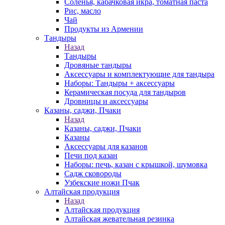
Соленья, кабачковая икра, томатная паста
Рис, масло
Чай
Продукты из Армении
Тандыры
Назад
Тандыры
Дровяные тандыры
Аксессуары и комплектующие для тандыра
Наборы: Тандыры + аксессуары
Керамическая посуда для тандыров
Дровницы и аксессуары
Казаны, саджи, Пчаки
Назад
Казаны, саджи, Пчаки
Казаны
Аксессуары для казанов
Печи под казан
Наборы: печь, казан с крышкой, шумовка
Садж сковороды
Узбекские ножи Пчак
Алтайская продукция
Назад
Алтайская продукция
Алтайская жевательная резинка