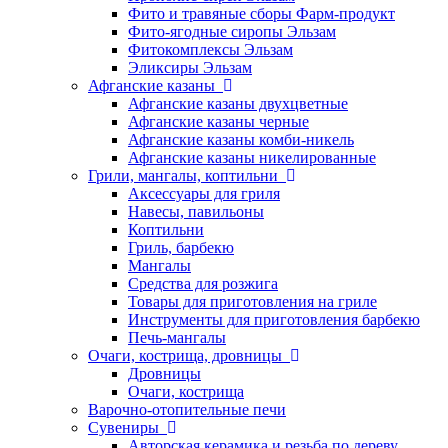
Фито и травяные сборы Фарм-продукт
Фито-ягодные сиропы Эльзам
Фитокомплексы Эльзам
Эликсиры Эльзам
Афганские казаны
Афганские казаны двухцветные
Афганские казаны черные
Афганские казаны комби-никель
Афганские казаны никелированные
Грили, мангалы, коптильни
Аксессуары для гриля
Навесы, павильоны
Коптильни
Гриль, барбекю
Мангалы
Средства для розжига
Товары для приготовления на гриле
Инструменты для приготовления барбекю
Печь-мангалы
Очаги, кострища, дровницы
Дровницы
Очаги, кострища
Варочно-отопительные печи
Сувениры
Авторская керамика и резьба по дереву