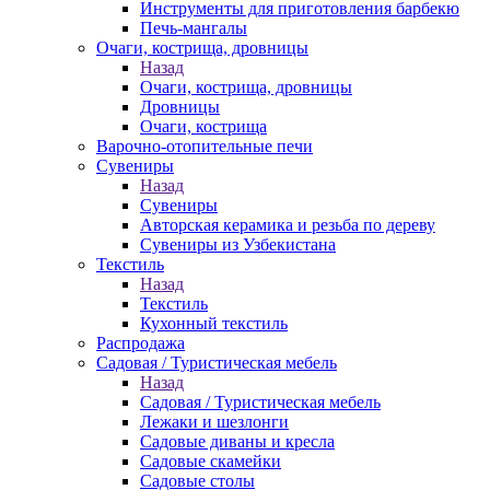
Инструменты для приготовления барбекю
Печь-мангалы
Очаги, кострища, дровницы
Назад
Очаги, кострища, дровницы
Дровницы
Очаги, кострища
Варочно-отопительные печи
Сувениры
Назад
Сувениры
Авторская керамика и резьба по дереву
Сувениры из Узбекистана
Текстиль
Назад
Текстиль
Кухонный текстиль
Распродажа
Садовая / Туристическая мебель
Назад
Садовая / Туристическая мебель
Лежаки и шезлонги
Садовые диваны и кресла
Садовые скамейки
Садовые столы