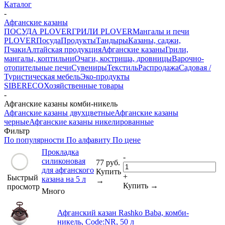
Каталог
-
Афганские казаны
ПОСУДА PLOVER
ГРИЛИ PLOVER
Мангалы и печи
PLOVER
Посуда
Продукты
Тандыры
Казаны, саджи,
Пчаки
Алтайская продукция
Афганские казаны
Грили,
мангалы, коптильни
Очаги, кострища, дровницы
Варочно-
отопительные печи
Сувениры
Текстиль
Распродажа
Садовая /
Туристическая мебель
Эко-продукты
SIBERECO
Хозяйственные товары
-
Афганские казаны комби-никель
Афганские казаны двухцветные
Афганские казаны
черные
Афганские казаны никелированные
Фильтр
По популярности
По алфавиту
По цене
Прокладка
-
силиконовая
77
руб.
для афганского
Купить
+
Быстрый
казана на 5 л
→
Купить →
просмотр
Много
Афганский казан Rashko Baba, комби-
никель, Code:NR, 50 л