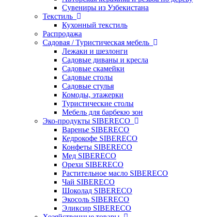
Сувениры из Узбекистана
Текстиль
Кухонный текстиль
Распродажа
Садовая / Туристическая мебель
Лежаки и шезлонги
Садовые диваны и кресла
Садовые скамейки
Садовые столы
Садовые стулья
Комоды, этажерки
Туристические столы
Мебель для барбекю зон
Эко-продукты SIBERECO
Варенье SIBERECO
Кедрокофе SIBERECO
Конфеты SIBERECO
Мед SIBERECO
Орехи SIBERECO
Растительное масло SIBERECO
Чай SIBERECO
Шоколад SIBERECO
Экосоль SIBERECO
Эликсир SIBERECO
Хозяйственные товары