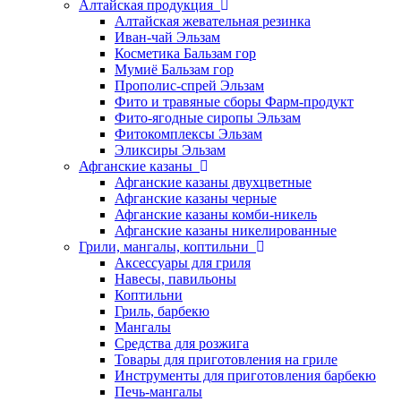
Алтайская продукция
Алтайская жевательная резинка
Иван-чай Эльзам
Косметика Бальзам гор
Мумиё Бальзам гор
Прополис-спрей Эльзам
Фито и травяные сборы Фарм-продукт
Фито-ягодные сиропы Эльзам
Фитокомплексы Эльзам
Эликсиры Эльзам
Афганские казаны
Афганские казаны двухцветные
Афганские казаны черные
Афганские казаны комби-никель
Афганские казаны никелированные
Грили, мангалы, коптильни
Аксессуары для гриля
Навесы, павильоны
Коптильни
Гриль, барбекю
Мангалы
Средства для розжига
Товары для приготовления на гриле
Инструменты для приготовления барбекю
Печь-мангалы