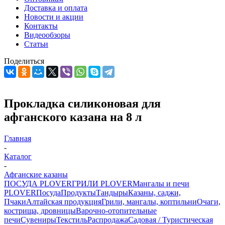
Доставка и оплата
Новости и акции
Контакты
Видеообзоры
Статьи
Поделиться
Прокладка силиконовая для
афганского казана на 8 л
Главная
-
Каталог
-
Афганские казаны
ПОСУДА PLOVER
ГРИЛИ PLOVER
Мангалы и печи
PLOVER
Посуда
Продукты
Тандыры
Казаны, саджи,
Пчаки
Алтайская продукция
Грили, мангалы, коптильни
Очаги,
кострища, дровницы
Варочно-отопительные
печи
Сувениры
Текстиль
Распродажа
Садовая / Туристическая