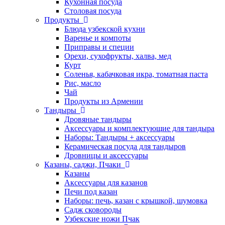
Кухонная посуда
Столовая посуда
Продукты
Блюда узбекской кухни
Варенье и компоты
Приправы и специи
Орехи, сухофрукты, халва, мед
Курт
Соленья, кабачковая икра, томатная паста
Рис, масло
Чай
Продукты из Армении
Тандыры
Дровяные тандыры
Аксессуары и комплектующие для тандыра
Наборы: Тандыры + аксессуары
Керамическая посуда для тандыров
Дровницы и аксессуары
Казаны, саджи, Пчаки
Казаны
Аксессуары для казанов
Печи под казан
Наборы: печь, казан с крышкой, шумовка
Садж сковороды
Узбекские ножи Пчак