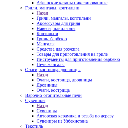
Афганские казаны никелированные
Грили, мангалы, коптильни
Назад
Грили, мангалы, коптильни
Аксессуары для гриля
Навесы, павильоны
Коптильни
Гриль, барбекю
Мангалы
Средства для розжига
Товары для приготовления на гриле
Инструменты для приготовления барбекю
Печь-мангалы
Очаги, кострища, дровницы
Назад
Очаги, кострища, дровницы
Дровницы
Очаги, кострища
Варочно-отопительные печи
Сувениры
Назад
Сувениры
Авторская керамика и резьба по дереву
Сувениры из Узбекистана
Текстиль