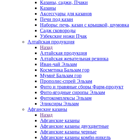
Казаны, саджи, Пчаки
Казаны
Аксессуары для казанов
Печи под казан
Наборы: печь, казан с крышкой, шумовка
Садж сковороды
Узбекские ножи Пчак
Алтайская продукция
Назад
Алтайская продукция
Алтайская жевательная резинка
Иван-чай Эльзам
Косметика Бальзам гор
Мумиё Бальзам гор
Прополис-спрей Эльзам
Фито и травяные сборы Фарм-продукт
Фито-ягодные сиропы Эльзам
Фитокомплексы Эльзам
Эликсиры Эльзам
Афганские казаны
Назад
Афганские казаны
Афганские казаны двухцветные
Афганские казаны черные
Афганские казаны комби-никель