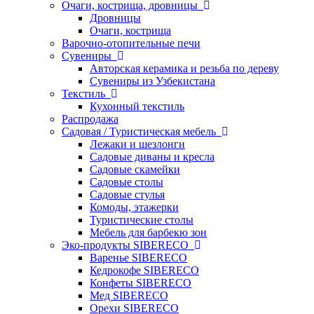
Очаги, кострища, дровницы
Дровницы
Очаги, кострища
Варочно-отопительные печи
Сувениры
Авторская керамика и резьба по дереву
Сувениры из Узбекистана
Текстиль
Кухонный текстиль
Распродажа
Садовая / Туристическая мебель
Лежаки и шезлонги
Садовые диваны и кресла
Садовые скамейки
Садовые столы
Садовые стулья
Комоды, этажерки
Туристические столы
Мебель для барбекю зон
Эко-продукты SIBERECO
Варенье SIBERECO
Кедрокофе SIBERECO
Конфеты SIBERECO
Мед SIBERECO
Орехи SIBERECO