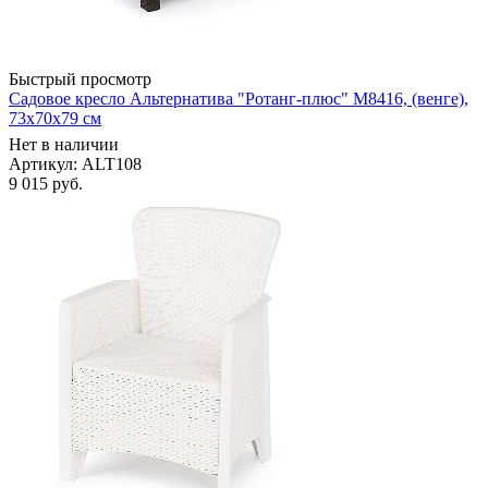
Быстрый просмотр
Садовое кресло Альтернатива "Ротанг-плюс" М8416, (венге),
73х70х79 см
Нет в наличии
Артикул: ALT108
9 015
руб.