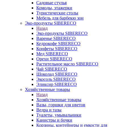
Садовые стулья
Комоды, этажерки
Туристические столы
Мебель для барбекю зон
Эко-продукты SIBERECO
Назад
Эко-продукты SIBERECO
Варенье SIBERECO
Кедрокофе SIBERECO
Конфеты SIBERECO
Мед SIBERECO
Орехи SIBERECO
Растительное масло SIBERECO
Чай SIBERECO
Шоколад SIBERECO
Экосоль SIBERECO
Эликсир SIBERECO
Хозяйственные товары
Назад
Хозяйственные товары
Вазы, горшки для цветов
Ведра и тазы
Туалеты, умывальники
Канистры и бочки
Корзины, контейнеры и емкости для