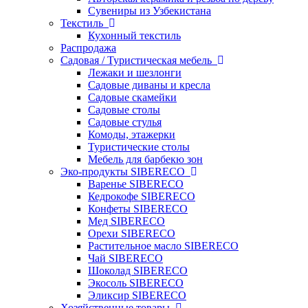
Сувениры из Узбекистана
Текстиль
Кухонный текстиль
Распродажа
Садовая / Туристическая мебель
Лежаки и шезлонги
Садовые диваны и кресла
Садовые скамейки
Садовые столы
Садовые стулья
Комоды, этажерки
Туристические столы
Мебель для барбекю зон
Эко-продукты SIBERECO
Варенье SIBERECO
Кедрокофе SIBERECO
Конфеты SIBERECO
Мед SIBERECO
Орехи SIBERECO
Растительное масло SIBERECO
Чай SIBERECO
Шоколад SIBERECO
Экосоль SIBERECO
Эликсир SIBERECO
Хозяйственные товары