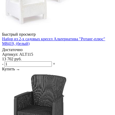
Быстрый просмотр
Набор из 2-х садовых кресел Альтернатива "Ротанг-плюс"
М8419, (белый)
Достаточно
Артикул: ALT115
13 702
руб.
-
+
Купить →