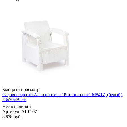
Быстрый просмотр
Садовое кресло Альтернатива "Ротанг-плюс" М8417, (белый),
73х70х79 см
Нет в наличии
Артикул: ALT107
8 878
руб.