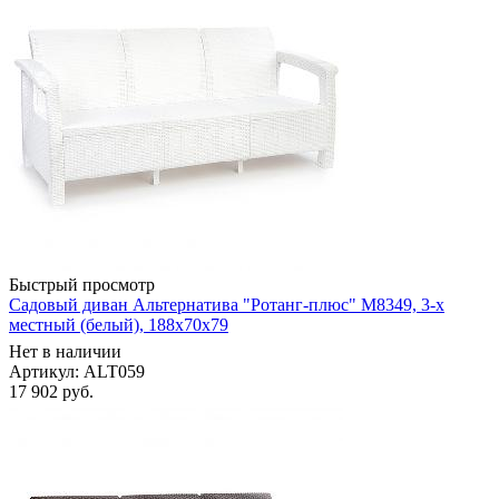
Быстрый просмотр
Садовый диван Альтернатива "Ротанг-плюс" М8349, 3-х
местный (белый), 188х70х79
Нет в наличии
Артикул: ALT059
17 902
руб.