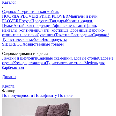
Каталог
-
Садовая / Туристическая мебель
ПОСУДА PLOVER
ГРИЛИ PLOVER
Мангалы и печи
PLOVER
Посуда
Продукты
Тандыры
Казаны, саджи,
Пчаки
Алтайская продукция
Афганские казаны
Грили,
мангалы, коптильни
Очаги, кострища, дровницы
Варочно-
отопительные печи
Сувениры
Текстиль
Распродажа
Садовая /
Туристическая мебель
Эко-продукты
SIBERECO
Хозяйственные товары
-
Садовые диваны и кресла
Лежаки и шезлонги
Садовые скамейки
Садовые столы
Садовые
стулья
Комоды, этажерки
Туристические столы
Мебель для
барбекю зон
Диваны
Кресла
Фильтр
По популярности
По алфавиту
По цене