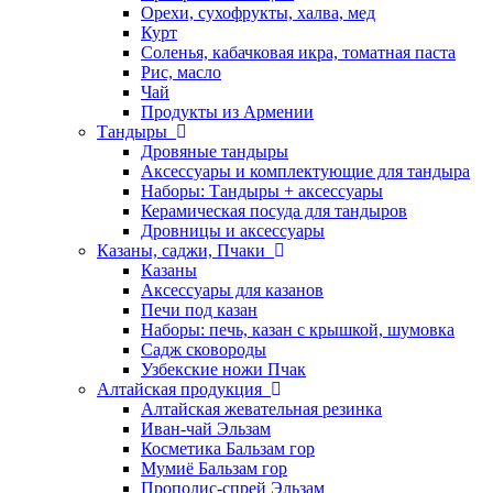
Орехи, сухофрукты, халва, мед
Курт
Соленья, кабачковая икра, томатная паста
Рис, масло
Чай
Продукты из Армении
Тандыры
Дровяные тандыры
Аксессуары и комплектующие для тандыра
Наборы: Тандыры + аксессуары
Керамическая посуда для тандыров
Дровницы и аксессуары
Казаны, саджи, Пчаки
Казаны
Аксессуары для казанов
Печи под казан
Наборы: печь, казан с крышкой, шумовка
Садж сковороды
Узбекские ножи Пчак
Алтайская продукция
Алтайская жевательная резинка
Иван-чай Эльзам
Косметика Бальзам гор
Мумиё Бальзам гор
Прополис-спрей Эльзам