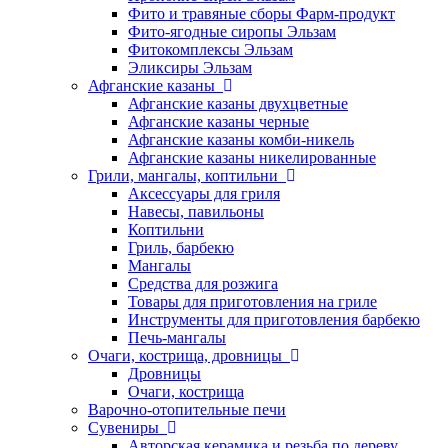
Фито и травяные сборы Фарм-продукт
Фито-ягодные сиропы Эльзам
Фитокомплексы Эльзам
Эликсиры Эльзам
Афганские казаны
Афганские казаны двухцветные
Афганские казаны черные
Афганские казаны комби-никель
Афганские казаны никелированные
Грили, мангалы, коптильни
Аксессуары для гриля
Навесы, павильоны
Коптильни
Гриль, барбекю
Мангалы
Средства для розжига
Товары для приготовления на гриле
Инструменты для приготовления барбекю
Печь-мангалы
Очаги, кострища, дровницы
Дровницы
Очаги, кострища
Варочно-отопительные печи
Сувениры
Авторская керамика и резьба по дереву