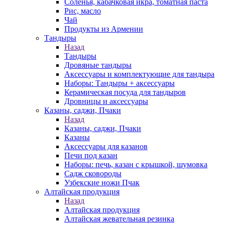
Соленья, кабачковая икра, томатная паста
Рис, масло
Чай
Продукты из Армении
Тандыры
Назад
Тандыры
Дровяные тандыры
Аксессуары и комплектующие для тандыра
Наборы: Тандыры + аксессуары
Керамическая посуда для тандыров
Дровницы и аксессуары
Казаны, саджи, Пчаки
Назад
Казаны, саджи, Пчаки
Казаны
Аксессуары для казанов
Печи под казан
Наборы: печь, казан с крышкой, шумовка
Садж сковороды
Узбекские ножи Пчак
Алтайская продукция
Назад
Алтайская продукция
Алтайская жевательная резинка