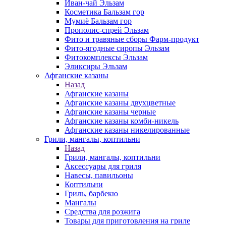
Иван-чай Эльзам
Косметика Бальзам гор
Мумиё Бальзам гор
Прополис-спрей Эльзам
Фито и травяные сборы Фарм-продукт
Фито-ягодные сиропы Эльзам
Фитокомплексы Эльзам
Эликсиры Эльзам
Афганские казаны
Назад
Афганские казаны
Афганские казаны двухцветные
Афганские казаны черные
Афганские казаны комби-никель
Афганские казаны никелированные
Грили, мангалы, коптильни
Назад
Грили, мангалы, коптильни
Аксессуары для гриля
Навесы, павильоны
Коптильни
Гриль, барбекю
Мангалы
Средства для розжига
Товары для приготовления на гриле