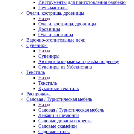
Инструменты для приготовления барбекю
Печь-мангалы
Очаги, кострища, дровницы
Назад
Очаги, кострища, дровницы
Дровницы
Очаги, кострища
Варочно-отопительные печи
Сувениры
Назад
Сувениры
Авторская керамика и резьба по дереву
Сувениры из Узбекистана
Текстиль
Назад
Текстиль
Кухонный текстиль
Распродажа
Садовая / Туристическая мебель
Назад
Садовая / Туристическая мебель
Лежаки и шезлонги
Садовые диваны и кресла
Садовые скамейки
Садовые столы