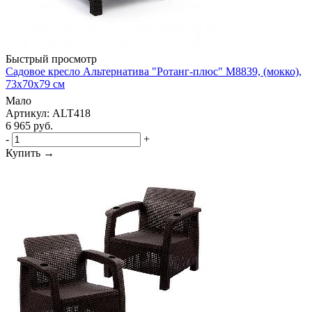
Быстрый просмотр
Садовое кресло Альтернатива "Ротанг-плюс" М8839, (мокко),
73х70х79 см
Мало
Артикул: ALT418
6 965
руб.
-
+
Купить →