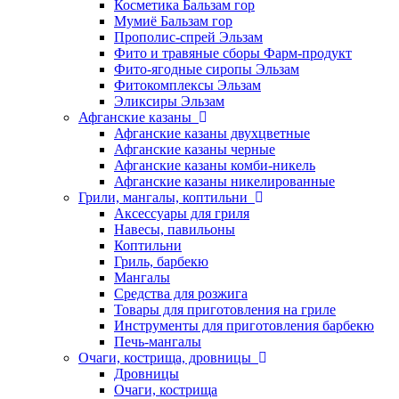
Косметика Бальзам гор
Мумиё Бальзам гор
Прополис-спрей Эльзам
Фито и травяные сборы Фарм-продукт
Фито-ягодные сиропы Эльзам
Фитокомплексы Эльзам
Эликсиры Эльзам
Афганские казаны
Афганские казаны двухцветные
Афганские казаны черные
Афганские казаны комби-никель
Афганские казаны никелированные
Грили, мангалы, коптильни
Аксессуары для гриля
Навесы, павильоны
Коптильни
Гриль, барбекю
Мангалы
Средства для розжига
Товары для приготовления на гриле
Инструменты для приготовления барбекю
Печь-мангалы
Очаги, кострища, дровницы
Дровницы
Очаги, кострища