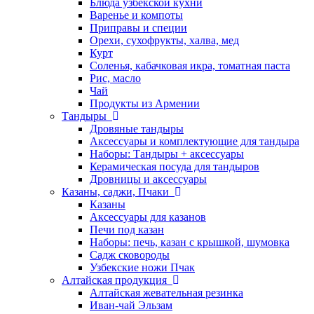
Блюда узбекской кухни
Варенье и компоты
Приправы и специи
Орехи, сухофрукты, халва, мед
Курт
Соленья, кабачковая икра, томатная паста
Рис, масло
Чай
Продукты из Армении
Тандыры
Дровяные тандыры
Аксессуары и комплектующие для тандыра
Наборы: Тандыры + аксессуары
Керамическая посуда для тандыров
Дровницы и аксессуары
Казаны, саджи, Пчаки
Казаны
Аксессуары для казанов
Печи под казан
Наборы: печь, казан с крышкой, шумовка
Садж сковороды
Узбекские ножи Пчак
Алтайская продукция
Алтайская жевательная резинка
Иван-чай Эльзам