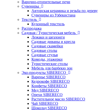
Варочно-отопительные печи
Сувениры
Авторская керамика и резьба по дереву
Сувениры из Узбекистана
Текстиль
Кухонный текстиль
Распродажа
Садовая / Туристическая мебель
Лежаки и шезлонги
Садовые диваны и кресла
Садовые скамейки
Садовые столы
Садовые стулья
Комоды, этажерки
Туристические столы
Мебель для барбекю зон
Эко-продукты SIBERECO
Варенье SIBERECO
Кедрокофе SIBERECO
Конфеты SIBERECO
Мед SIBERECO
Орехи SIBERECO
Растительное масло SIBERECO
Чай SIBERECO
Шоколад SIBERECO