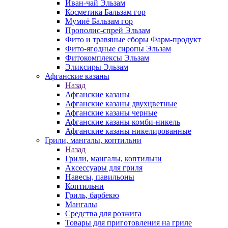
Иван-чай Эльзам
Косметика Бальзам гор
Мумиё Бальзам гор
Прополис-спрей Эльзам
Фито и травяные сборы Фарм-продукт
Фито-ягодные сиропы Эльзам
Фитокомплексы Эльзам
Эликсиры Эльзам
Афганские казаны
Назад
Афганские казаны
Афганские казаны двухцветные
Афганские казаны черные
Афганские казаны комби-никель
Афганские казаны никелированные
Грили, мангалы, коптильни
Назад
Грили, мангалы, коптильни
Аксессуары для гриля
Навесы, павильоны
Коптильни
Гриль, барбекю
Мангалы
Средства для розжига
Товары для приготовления на гриле