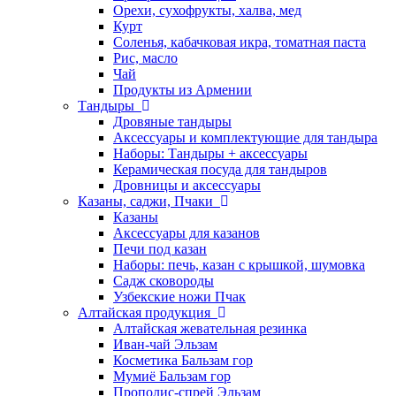
Орехи, сухофрукты, халва, мед
Курт
Соленья, кабачковая икра, томатная паста
Рис, масло
Чай
Продукты из Армении
Тандыры
Дровяные тандыры
Аксессуары и комплектующие для тандыра
Наборы: Тандыры + аксессуары
Керамическая посуда для тандыров
Дровницы и аксессуары
Казаны, саджи, Пчаки
Казаны
Аксессуары для казанов
Печи под казан
Наборы: печь, казан с крышкой, шумовка
Садж сковороды
Узбекские ножи Пчак
Алтайская продукция
Алтайская жевательная резинка
Иван-чай Эльзам
Косметика Бальзам гор
Мумиё Бальзам гор
Прополис-спрей Эльзам