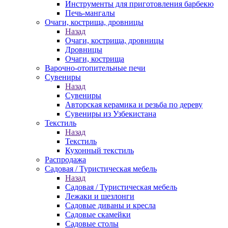
Инструменты для приготовления барбекю
Печь-мангалы
Очаги, кострища, дровницы
Назад
Очаги, кострища, дровницы
Дровницы
Очаги, кострища
Варочно-отопительные печи
Сувениры
Назад
Сувениры
Авторская керамика и резьба по дереву
Сувениры из Узбекистана
Текстиль
Назад
Текстиль
Кухонный текстиль
Распродажа
Садовая / Туристическая мебель
Назад
Садовая / Туристическая мебель
Лежаки и шезлонги
Садовые диваны и кресла
Садовые скамейки
Садовые столы