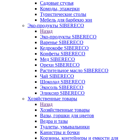
Садовые стулья
Комоды, этажерки
Туристические столы
Мебель для барбекю зон
Эко-продукты SIBERECO
Назад
Эко-продукты SIBERECO
Варенье SIBERECO
Кедрокофе SIBERECO
Конфеты SIBERECO
Мед SIBERECO
Орехи SIBERECO
Растительное масло SIBERECO
Чай SIBERECO
Шоколад SIBERECO
Экосоль SIBERECO
Эликсир SIBERECO
Хозяйственные товары
Назад
Хозяйственные товары
Вазы, горшки для цветов
Ведра и тазы
Туалеты, умывальники
Канистры и бочки
Корзины, контейнеры и емкости для