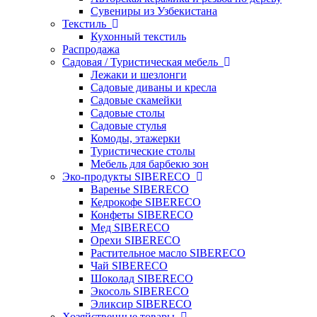
Сувениры из Узбекистана
Текстиль
Кухонный текстиль
Распродажа
Садовая / Туристическая мебель
Лежаки и шезлонги
Садовые диваны и кресла
Садовые скамейки
Садовые столы
Садовые стулья
Комоды, этажерки
Туристические столы
Мебель для барбекю зон
Эко-продукты SIBERECO
Варенье SIBERECO
Кедрокофе SIBERECO
Конфеты SIBERECO
Мед SIBERECO
Орехи SIBERECO
Растительное масло SIBERECO
Чай SIBERECO
Шоколад SIBERECO
Экосоль SIBERECO
Эликсир SIBERECO
Хозяйственные товары