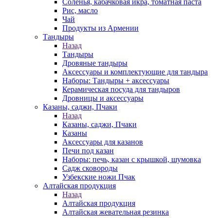
Соленья, кабачковая икра, томатная паста
Рис, масло
Чай
Продукты из Армении
Тандыры
Назад
Тандыры
Дровяные тандыры
Аксессуары и комплектующие для тандыра
Наборы: Тандыры + аксессуары
Керамическая посуда для тандыров
Дровницы и аксессуары
Казаны, саджи, Пчаки
Назад
Казаны, саджи, Пчаки
Казаны
Аксессуары для казанов
Печи под казан
Наборы: печь, казан с крышкой, шумовка
Садж сковороды
Узбекские ножи Пчак
Алтайская продукция
Назад
Алтайская продукция
Алтайская жевательная резинка