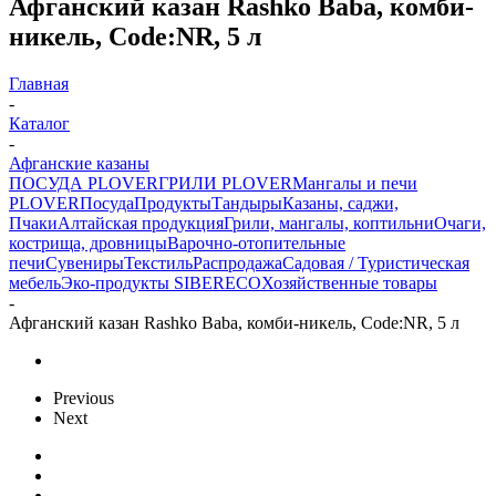
Афганский казан Rashko Baba, комби-
никель, Code:NR, 5 л
Главная
-
Каталог
-
Афганские казаны
ПОСУДА PLOVER
ГРИЛИ PLOVER
Мангалы и печи
PLOVER
Посуда
Продукты
Тандыры
Казаны, саджи,
Пчаки
Алтайская продукция
Грили, мангалы, коптильни
Очаги,
кострища, дровницы
Варочно-отопительные
печи
Сувениры
Текстиль
Распродажа
Садовая / Туристическая
мебель
Эко-продукты SIBERECO
Хозяйственные товары
-
Афганский казан Rashko Baba, комби-никель, Code:NR, 5 л
Previous
Next