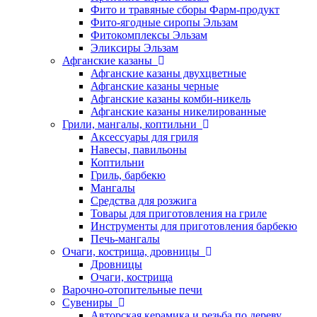
Фито и травяные сборы Фарм-продукт
Фито-ягодные сиропы Эльзам
Фитокомплексы Эльзам
Эликсиры Эльзам
Афганские казаны
Афганские казаны двухцветные
Афганские казаны черные
Афганские казаны комби-никель
Афганские казаны никелированные
Грили, мангалы, коптильни
Аксессуары для гриля
Навесы, павильоны
Коптильни
Гриль, барбекю
Мангалы
Средства для розжига
Товары для приготовления на гриле
Инструменты для приготовления барбекю
Печь-мангалы
Очаги, кострища, дровницы
Дровницы
Очаги, кострища
Варочно-отопительные печи
Сувениры
Авторская керамика и резьба по дереву