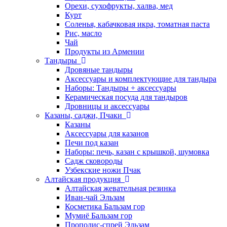
Орехи, сухофрукты, халва, мед
Курт
Соленья, кабачковая икра, томатная паста
Рис, масло
Чай
Продукты из Армении
Тандыры
Дровяные тандыры
Аксессуары и комплектующие для тандыра
Наборы: Тандыры + аксессуары
Керамическая посуда для тандыров
Дровницы и аксессуары
Казаны, саджи, Пчаки
Казаны
Аксессуары для казанов
Печи под казан
Наборы: печь, казан с крышкой, шумовка
Садж сковороды
Узбекские ножи Пчак
Алтайская продукция
Алтайская жевательная резинка
Иван-чай Эльзам
Косметика Бальзам гор
Мумиё Бальзам гор
Прополис-спрей Эльзам