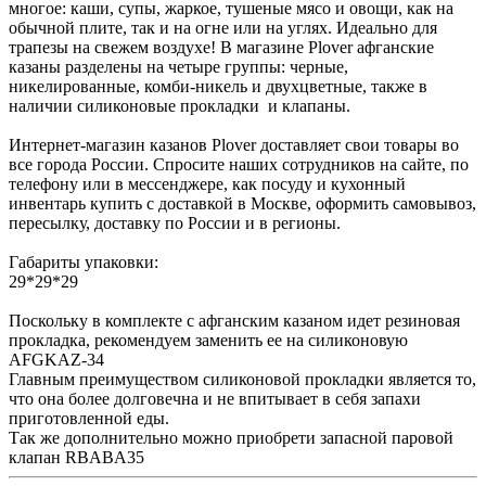
многое: каши, супы, жаркое, тушеные мясо и овощи, как на
обычной плите, так и на огне или на углях. Идеально для
трапезы на свежем воздухе! В магазине Plover афганские
казаны разделены на четыре группы: черные,
никелированные, комби-никель и двухцветные, также в
наличии силиконовые прокладки и клапаны.
Интернет-магазин казанов Plover доставляет свои товары во
все города России. Спросите наших сотрудников на сайте, по
телефону или в мессенджере, как посуду и кухонный
инвентарь купить с доставкой в Москве, оформить самовывоз,
пересылку, доставку по России и в регионы.
Габариты упаковки:
29*29*29
Поскольку в комплекте с афганским казаном идет резиновая
прокладка, рекомендуем заменить ее на силиконовую
AFGKAZ-34
Главным преимуществом силиконовой прокладки является то,
что она более долговечна и не впитывает в себя запахи
приготовленной еды.
Так же дополнительно можно приобрети запасной паровой
клапан RBABA35