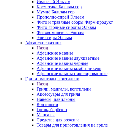
Иван-чай Эльзам
Косметика Бальзам гор
Мумиё Бальзам гор
Прополис-спрей Эльзам
Фито и травяные сборы Фарм-продукт
Фито-ягодные сиропы Эльзам
Фитокомплексы Эльзам
Эликсиры Эльзам
Афганские казаны
Назад
Афганские казаны
Афганские казаны двухцветные
Афганские казаны черные
Афганские казаны комби-никель
Афганские казаны никелированные
Грили, мангалы, коптильни
Назад
Грили, мангалы, коптильни
Аксессуары для гриля
Навесы, павильоны
Коптильни
Гриль, барбекю
Мангалы
Средства для розжига
Товары для приготовления на гриле