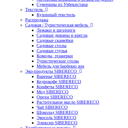
Сувениры из Узбекистана
Текстиль
Кухонный текстиль
Распродажа
Садовая / Туристическая мебель
Лежаки и шезлонги
Садовые диваны и кресла
Садовые скамейки
Садовые столы
Садовые стулья
Комоды, этажерки
Туристические столы
Мебель для барбекю зон
Эко-продукты SIBERECO
Варенье SIBERECO
Кедрокофе SIBERECO
Конфеты SIBERECO
Мед SIBERECO
Орехи SIBERECO
Растительное масло SIBERECO
Чай SIBERECO
Шоколад SIBERECO
Экосоль SIBERECO
Эликсир SIBERECO
Хозяйственные товары