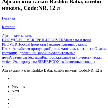
Афганский казан Rashko Baba, комби-
никель, Code:NR, 12 л
Главная
-
Каталог
-
Афганские казаны
ПОСУДА PLOVER
ГРИЛИ PLOVER
Мангалы и печи
PLOVER
Посуда
Продукты
Тандыры
Казаны, саджи,
Пчаки
Алтайская продукция
Грили, мангалы, коптильни
Очаги,
кострища, дровницы
Варочно-отопительные
печи
Сувениры
Текстиль
Распродажа
Садовая / Туристическая
мебель
Эко-продукты SIBERECO
Хозяйственные товары
-
Афганский казан Rashko Baba, комби-никель, Code:NR, 12 л
Previous
Next