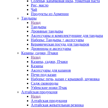
Соленья, кабачковая икра, томатная паста
Рис, масло
Чай
Продукты из Армении
Тандыры
Назад
Тандыры
Дровяные тандыры
Аксессуары и комплектующие для тандыра
Наборы: Тандыры + аксессуары
Керамическая посуда для тандыров
Дровницы и аксессуары
Казаны, саджи, Пчаки
Назад
Казаны, саджи, Пчаки
Казаны
Аксессуары для казанов
Печи под казан
Наборы: печь, казан с крышкой, шумовка
Садж сковороды
Узбекские ножи Пчак
Алтайская продукция
Назад
Алтайская продукция
Алтайская жевательная резинка