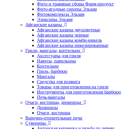
Фито и травяные сборы Фарм-продукт
Фито-ягодные сиропы Эльзам
Фитокомплексы Эльзам
Эликсиры Эльзам
Афганские казаны
Афганские казаны двухцветные
Афганские казаны черные
Афганские казаны комби-никель
Афганские казаны никелированные
Грили, мангалы, коптильни
Аксессуары для гриля
Навесы, павильоны
Коптильни
Гриль, барбекю
Мангалы
Средства для розжига
Товары для приготовления на гриле
Инструменты для приготовления барбекю
Печь-мангалы
Очаги, кострища, дровницы
Дровницы
Очаги, кострища
Варочно-отопительные печи
Сувениры
Авторская керамика и резьба по дереву