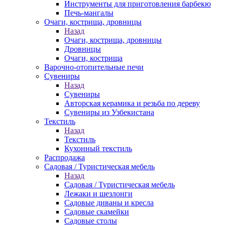
Инструменты для приготовления барбекю
Печь-мангалы
Очаги, кострища, дровницы
Назад
Очаги, кострища, дровницы
Дровницы
Очаги, кострища
Варочно-отопительные печи
Сувениры
Назад
Сувениры
Авторская керамика и резьба по дереву
Сувениры из Узбекистана
Текстиль
Назад
Текстиль
Кухонный текстиль
Распродажа
Садовая / Туристическая мебель
Назад
Садовая / Туристическая мебель
Лежаки и шезлонги
Садовые диваны и кресла
Садовые скамейки
Садовые столы