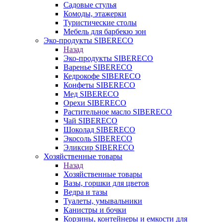
Садовые стулья
Комоды, этажерки
Туристические столы
Мебель для барбекю зон
Эко-продукты SIBERECO
Назад
Эко-продукты SIBERECO
Варенье SIBERECO
Кедрокофе SIBERECO
Конфеты SIBERECO
Мед SIBERECO
Орехи SIBERECO
Растительное масло SIBERECO
Чай SIBERECO
Шоколад SIBERECO
Экосоль SIBERECO
Эликсир SIBERECO
Хозяйственные товары
Назад
Хозяйственные товары
Вазы, горшки для цветов
Ведра и тазы
Туалеты, умывальники
Канистры и бочки
Корзины, контейнеры и емкости для