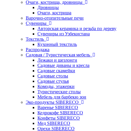
Очаги, кострища, дровницы
Дровницы
Очаги, кострища
Варочно-отопительные печи
Сувениры
Авторская керамика и резьба по дереву
Сувениры из Узбекистана
Текстиль
Кухонный текстиль
Распродажа
Садовая / Туристическая мебель
Лежаки и шезлонги
Садовые диваны и кресла
Садовые скамейки
Садовые столы
Садовые стулья
Комоды, этажерки
Туристические столы
Мебель для барбекю зон
Эко-продукты SIBERECO
Варенье SIBERECO
Кедрокофе SIBERECO
Конфеты SIBERECO
Мед SIBERECO
Орехи SIBERECO