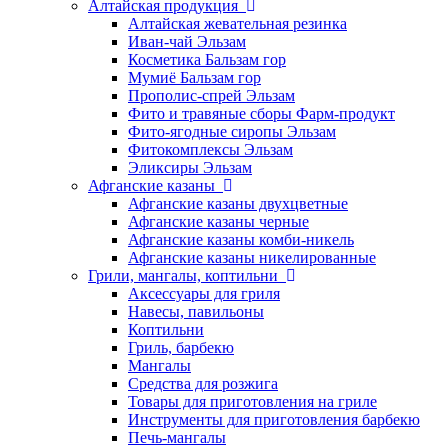
Алтайская продукция
Алтайская жевательная резинка
Иван-чай Эльзам
Косметика Бальзам гор
Мумиё Бальзам гор
Прополис-спрей Эльзам
Фито и травяные сборы Фарм-продукт
Фито-ягодные сиропы Эльзам
Фитокомплексы Эльзам
Эликсиры Эльзам
Афганские казаны
Афганские казаны двухцветные
Афганские казаны черные
Афганские казаны комби-никель
Афганские казаны никелированные
Грили, мангалы, коптильни
Аксессуары для гриля
Навесы, павильоны
Коптильни
Гриль, барбекю
Мангалы
Средства для розжига
Товары для приготовления на гриле
Инструменты для приготовления барбекю
Печь-мангалы