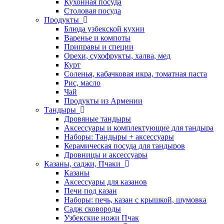
Кухонная посуда
Столовая посуда
Продукты
Блюда узбекской кухни
Варенье и компоты
Приправы и специи
Орехи, сухофрукты, халва, мед
Курт
Соленья, кабачковая икра, томатная паста
Рис, масло
Чай
Продукты из Армении
Тандыры
Дровяные тандыры
Аксессуары и комплектующие для тандыра
Наборы: Тандыры + аксессуары
Керамическая посуда для тандыров
Дровницы и аксессуары
Казаны, саджи, Пчаки
Казаны
Аксессуары для казанов
Печи под казан
Наборы: печь, казан с крышкой, шумовка
Садж сковороды
Узбекские ножи Пчак