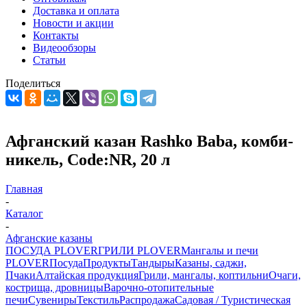
Доставка и оплата
Новости и акции
Контакты
Видеообзоры
Статьи
Поделиться
Афганский казан Rashko Baba, комби-
никель, Code:NR, 20 л
Главная
-
Каталог
-
Афганские казаны
ПОСУДА PLOVER
ГРИЛИ PLOVER
Мангалы и печи
PLOVER
Посуда
Продукты
Тандыры
Казаны, саджи,
Пчаки
Алтайская продукция
Грили, мангалы, коптильни
Очаги,
кострища, дровницы
Варочно-отопительные
печи
Сувениры
Текстиль
Распродажа
Садовая / Туристическая