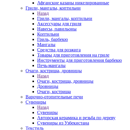
Афганские казаны никелированные
Грили, мангалы, коптильни
Назад
Грили, мангалы, коптильни
Аксессуары для гриля
Навесы, павильоны
Коптильни
Гриль, барбекю
Мангалы
Средства для розжига
Товары для приготовления на гриле
Инструменты для приготовления барбекю
Печь-мангалы
Очаги, кострища, дровницы
Назад
Очаги, кострища, дровницы
Дровницы
Очаги, кострища
Варочно-отопительные печи
Сувениры
Назад
Сувениры
Авторская керамика и резьба по дереву
Сувениры из Узбекистана
Текстиль