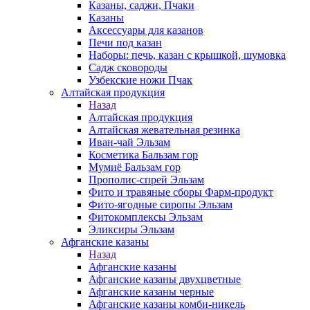
Казаны, саджи, Пчаки
Казаны
Аксессуары для казанов
Печи под казан
Наборы: печь, казан с крышкой, шумовка
Садж сковороды
Узбекские ножи Пчак
Алтайская продукция
Назад
Алтайская продукция
Алтайская жевательная резинка
Иван-чай Эльзам
Косметика Бальзам гор
Мумиё Бальзам гор
Прополис-спрей Эльзам
Фито и травяные сборы Фарм-продукт
Фито-ягодные сиропы Эльзам
Фитокомплексы Эльзам
Эликсиры Эльзам
Афганские казаны
Назад
Афганские казаны
Афганские казаны двухцветные
Афганские казаны черные
Афганские казаны комби-никель