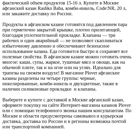
фактический объем продуктов 15-16 л. Купите в Москве
афганский казан Rashko Baba, комби-никель, Code:NR, 20 л,
или закажите доставку по России.
Продукты в афганском казане готовятся под давлением пара
при герметично закрытой крышке, плотно прилегающей,
благодаря уплотнительной прокладке. Клапаны — три
рабочих и один аварийный — не позволяют скапливаться
избыточному давлению и обеспечивают безопасное
использование казана. Еда готовится быстро и сохраняет все
полезные свойства. В афганском казане можно готовить очень
многое: каши, супы, жаркое, тушеные мясо и овощи, как на
обычной плите, так и на огне или на углях. Идеально для
трапезы на свежем воздухе! В магазине Plover афганские
казаны разделены на четыре группы: черные,
никелированные, комби-никель и двухцветные, также в
наличии силиконовые прокладки и клапаны.
Выберите и купите с доставкой в Москве афганский казан,
оформите покупку на сайте Интернет-магазина казанов Plover
или с помощью телефонного звонка нашим консультантам. По
Москве и области предусмотрены самовывоз и курьерская
доставка, доставка по России и в регионы возможна почтой
или транспортной компанией.