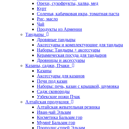
Орехи, сухофрукты, халва, мед
Курт
Соленья, кабачковая икра, томатная паста
Рис, масло
Чай
Продукты из Армении
Тандыры
Дровяные тандыры
Аксессуары и комплектующие для тандыра
Наборы: Тандыры + аксессуары
Керамическая посуда для тандыров
Дровницы и аксессуары
Казаны, саджи, Пчаки
Казаны
Аксессуары для казанов
Печи под казан
Наборы: печь, казан с крышкой, шумовка
Садж сковороды
Узбекские ножи Пчак
Алтайская продукция
Алтайская жевательная резинка
Иван-чай Эльзам
Косметика Бальзам гор
Мумиё Бальзам гор
Прополис-спрей Эльзам