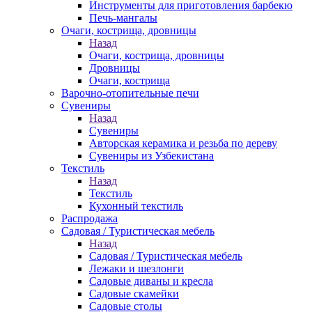
Инструменты для приготовления барбекю
Печь-мангалы
Очаги, кострища, дровницы
Назад
Очаги, кострища, дровницы
Дровницы
Очаги, кострища
Варочно-отопительные печи
Сувениры
Назад
Сувениры
Авторская керамика и резьба по дереву
Сувениры из Узбекистана
Текстиль
Назад
Текстиль
Кухонный текстиль
Распродажа
Садовая / Туристическая мебель
Назад
Садовая / Туристическая мебель
Лежаки и шезлонги
Садовые диваны и кресла
Садовые скамейки
Садовые столы