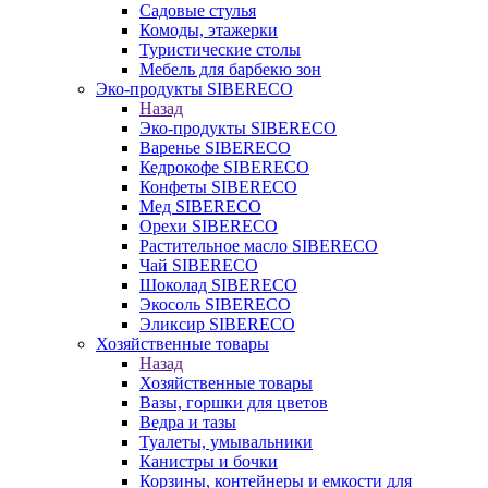
Садовые стулья
Комоды, этажерки
Туристические столы
Мебель для барбекю зон
Эко-продукты SIBERECO
Назад
Эко-продукты SIBERECO
Варенье SIBERECO
Кедрокофе SIBERECO
Конфеты SIBERECO
Мед SIBERECO
Орехи SIBERECO
Растительное масло SIBERECO
Чай SIBERECO
Шоколад SIBERECO
Экосоль SIBERECO
Эликсир SIBERECO
Хозяйственные товары
Назад
Хозяйственные товары
Вазы, горшки для цветов
Ведра и тазы
Туалеты, умывальники
Канистры и бочки
Корзины, контейнеры и емкости для