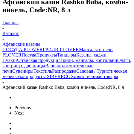
Афганский казан Rashko Baba, комби-
никель, Code:NR, 8 л
Главная
-
Каталог
-
Афганские казаны
ПОСУДА PLOVER
ГРИЛИ PLOVER
Мангалы и печи
PLOVER
Посуда
Продукты
Тандыры
Казаны, саджи,
Пчаки
Алтайская продукция
Грили, мангалы, коптильни
Очаги,
кострища, дровницы
Варочно-отопительные
печи
Сувениры
Текстиль
Распродажа
Садовая / Туристическая
мебель
Эко-продукты SIBERECO
Хозяйственные товары
-
Афганский казан Rashko Baba, комби-никель, Code:NR, 8 л
Previous
Next