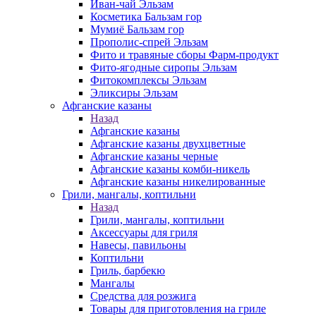
Иван-чай Эльзам
Косметика Бальзам гор
Мумиё Бальзам гор
Прополис-спрей Эльзам
Фито и травяные сборы Фарм-продукт
Фито-ягодные сиропы Эльзам
Фитокомплексы Эльзам
Эликсиры Эльзам
Афганские казаны
Назад
Афганские казаны
Афганские казаны двухцветные
Афганские казаны черные
Афганские казаны комби-никель
Афганские казаны никелированные
Грили, мангалы, коптильни
Назад
Грили, мангалы, коптильни
Аксессуары для гриля
Навесы, павильоны
Коптильни
Гриль, барбекю
Мангалы
Средства для розжига
Товары для приготовления на гриле