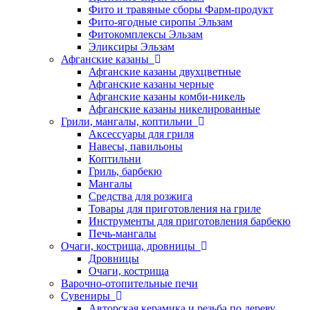
Фито и травяные сборы Фарм-продукт
Фито-ягодные сиропы Эльзам
Фитокомплексы Эльзам
Эликсиры Эльзам
Афганские казаны
Афганские казаны двухцветные
Афганские казаны черные
Афганские казаны комби-никель
Афганские казаны никелированные
Грили, мангалы, коптильни
Аксессуары для гриля
Навесы, павильоны
Коптильни
Гриль, барбекю
Мангалы
Средства для розжига
Товары для приготовления на гриле
Инструменты для приготовления барбекю
Печь-мангалы
Очаги, кострища, дровницы
Дровницы
Очаги, кострища
Варочно-отопительные печи
Сувениры
Авторская керамика и резьба по дереву