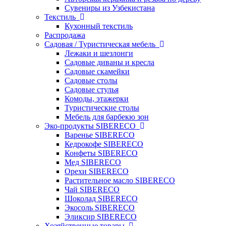
Сувениры из Узбекистана
Текстиль
Кухонный текстиль
Распродажа
Садовая / Туристическая мебель
Лежаки и шезлонги
Садовые диваны и кресла
Садовые скамейки
Садовые столы
Садовые стулья
Комоды, этажерки
Туристические столы
Мебель для барбекю зон
Эко-продукты SIBERECO
Варенье SIBERECO
Кедрокофе SIBERECO
Конфеты SIBERECO
Мед SIBERECO
Орехи SIBERECO
Растительное масло SIBERECO
Чай SIBERECO
Шоколад SIBERECO
Экосоль SIBERECO
Эликсир SIBERECO
Хозяйственные товары