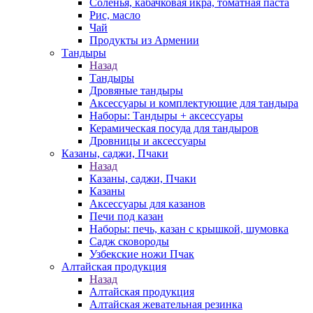
Соленья, кабачковая икра, томатная паста
Рис, масло
Чай
Продукты из Армении
Тандыры
Назад
Тандыры
Дровяные тандыры
Аксессуары и комплектующие для тандыра
Наборы: Тандыры + аксессуары
Керамическая посуда для тандыров
Дровницы и аксессуары
Казаны, саджи, Пчаки
Назад
Казаны, саджи, Пчаки
Казаны
Аксессуары для казанов
Печи под казан
Наборы: печь, казан с крышкой, шумовка
Садж сковороды
Узбекские ножи Пчак
Алтайская продукция
Назад
Алтайская продукция
Алтайская жевательная резинка