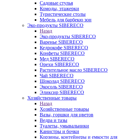
Садовые стулья
Комоды, этажерки
Туристические столы
Мебель для барбекю зон
Эко-продукты SIBERECO
Назад
Эко-продукты SIBERECO
Варенье SIBERECO
Кедрокофе SIBERECO
Конфеты SIBERECO
Мед SIBERECO
Орехи SIBERECO
Растительное масло SIBERECO
Чай SIBERECO
Шоколад SIBERECO
Экосоль SIBERECO
Эликсир SIBERECO
Хозяйственные товары
Назад
Хозяйственные товары
Вазы, горшки для цветов
Ведра и тазы
Туалеты, умывальники
Канистры и бочки
Корзины, контейнеры и емкости для