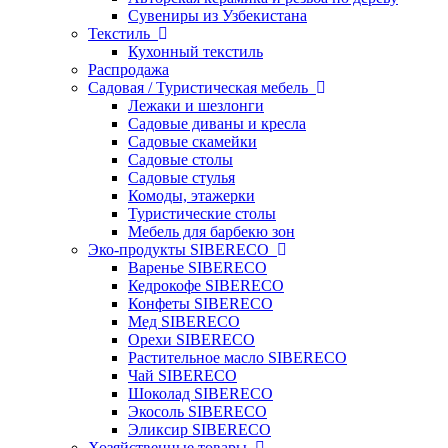
Сувениры из Узбекистана
Текстиль
Кухонный текстиль
Распродажа
Садовая / Туристическая мебель
Лежаки и шезлонги
Садовые диваны и кресла
Садовые скамейки
Садовые столы
Садовые стулья
Комоды, этажерки
Туристические столы
Мебель для барбекю зон
Эко-продукты SIBERECO
Варенье SIBERECO
Кедрокофе SIBERECO
Конфеты SIBERECO
Мед SIBERECO
Орехи SIBERECO
Растительное масло SIBERECO
Чай SIBERECO
Шоколад SIBERECO
Экосоль SIBERECO
Эликсир SIBERECO
Хозяйственные товары