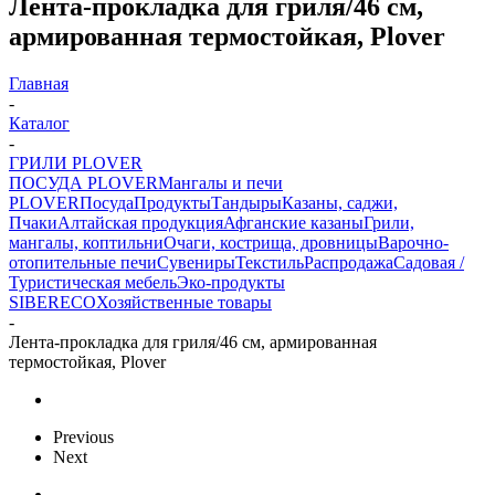
Лента-прокладка для гриля/46 см,
армированная термостойкая, Plover
Главная
-
Каталог
-
ГРИЛИ PLOVER
ПОСУДА PLOVER
Мангалы и печи
PLOVER
Посуда
Продукты
Тандыры
Казаны, саджи,
Пчаки
Алтайская продукция
Афганские казаны
Грили,
мангалы, коптильни
Очаги, кострища, дровницы
Варочно-
отопительные печи
Сувениры
Текстиль
Распродажа
Садовая /
Туристическая мебель
Эко-продукты
SIBERECO
Хозяйственные товары
-
Лента-прокладка для гриля/46 см, армированная
термостойкая, Plover
Previous
Next