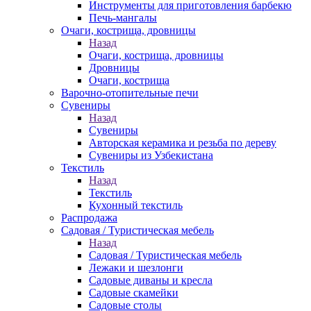
Инструменты для приготовления барбекю
Печь-мангалы
Очаги, кострища, дровницы
Назад
Очаги, кострища, дровницы
Дровницы
Очаги, кострища
Варочно-отопительные печи
Сувениры
Назад
Сувениры
Авторская керамика и резьба по дереву
Сувениры из Узбекистана
Текстиль
Назад
Текстиль
Кухонный текстиль
Распродажа
Садовая / Туристическая мебель
Назад
Садовая / Туристическая мебель
Лежаки и шезлонги
Садовые диваны и кресла
Садовые скамейки
Садовые столы