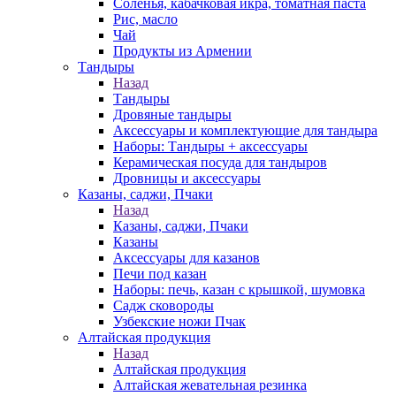
Соленья, кабачковая икра, томатная паста
Рис, масло
Чай
Продукты из Армении
Тандыры
Назад
Тандыры
Дровяные тандыры
Аксессуары и комплектующие для тандыра
Наборы: Тандыры + аксессуары
Керамическая посуда для тандыров
Дровницы и аксессуары
Казаны, саджи, Пчаки
Назад
Казаны, саджи, Пчаки
Казаны
Аксессуары для казанов
Печи под казан
Наборы: печь, казан с крышкой, шумовка
Садж сковороды
Узбекские ножи Пчак
Алтайская продукция
Назад
Алтайская продукция
Алтайская жевательная резинка