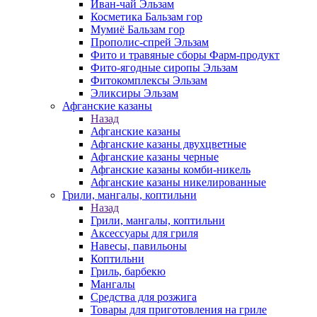
Иван-чай Эльзам
Косметика Бальзам гор
Мумиё Бальзам гор
Прополис-спрей Эльзам
Фито и травяные сборы Фарм-продукт
Фито-ягодные сиропы Эльзам
Фитокомплексы Эльзам
Эликсиры Эльзам
Афганские казаны
Назад
Афганские казаны
Афганские казаны двухцветные
Афганские казаны черные
Афганские казаны комби-никель
Афганские казаны никелированные
Грили, мангалы, коптильни
Назад
Грили, мангалы, коптильни
Аксессуары для гриля
Навесы, павильоны
Коптильни
Гриль, барбекю
Мангалы
Средства для розжига
Товары для приготовления на гриле