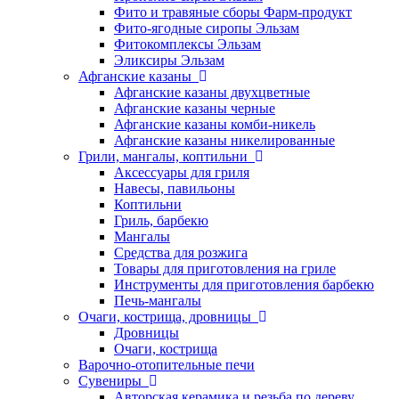
Фито и травяные сборы Фарм-продукт
Фито-ягодные сиропы Эльзам
Фитокомплексы Эльзам
Эликсиры Эльзам
Афганские казаны
Афганские казаны двухцветные
Афганские казаны черные
Афганские казаны комби-никель
Афганские казаны никелированные
Грили, мангалы, коптильни
Аксессуары для гриля
Навесы, павильоны
Коптильни
Гриль, барбекю
Мангалы
Средства для розжига
Товары для приготовления на гриле
Инструменты для приготовления барбекю
Печь-мангалы
Очаги, кострища, дровницы
Дровницы
Очаги, кострища
Варочно-отопительные печи
Сувениры
Авторская керамика и резьба по дереву