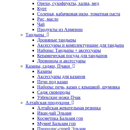
Орехи, сухофрукты, халва, мед
Курт
Соленья, кабачковая икра, томатная паста
Рис, масло
Чай
Продукты из Армении
Тандыры
Дровяные тандыры
Аксессуары и комплектующие для тандыра
Наборы: Тандыры + аксессуары
Керамическая посуда для тандыров
Дровницы и аксессуары
Казаны, саджи, Пчаки
Казаны
Аксессуары для казанов
Печи под казан
Наборы: печь, казан с крышкой, шумовка
Садж сковороды
Узбекские ножи Пчак
Алтайская продукция
Алтайская жевательная резинка
Иван-чай Эльзам
Косметика Бальзам гор
Мумиё Бальзам гор
Прополис-спрей Эльзам