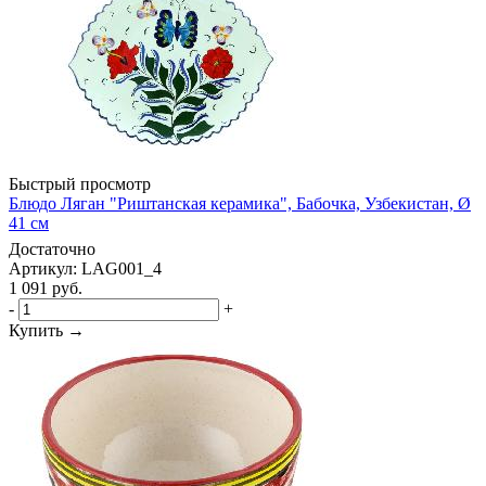
Быстрый просмотр
Блюдо Ляган "Риштанская керамика", Бабочка, Узбекистан, Ø
41 см
Достаточно
Артикул: LAG001_4
1 091
руб.
-
+
Купить →