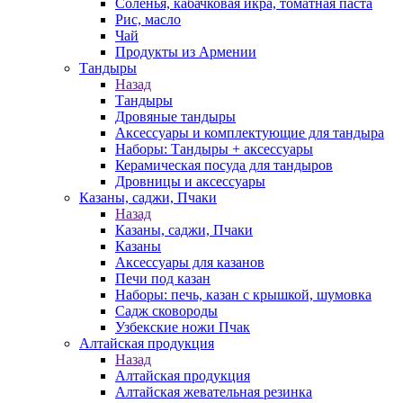
Соленья, кабачковая икра, томатная паста
Рис, масло
Чай
Продукты из Армении
Тандыры
Назад
Тандыры
Дровяные тандыры
Аксессуары и комплектующие для тандыра
Наборы: Тандыры + аксессуары
Керамическая посуда для тандыров
Дровницы и аксессуары
Казаны, саджи, Пчаки
Назад
Казаны, саджи, Пчаки
Казаны
Аксессуары для казанов
Печи под казан
Наборы: печь, казан с крышкой, шумовка
Садж сковороды
Узбекские ножи Пчак
Алтайская продукция
Назад
Алтайская продукция
Алтайская жевательная резинка