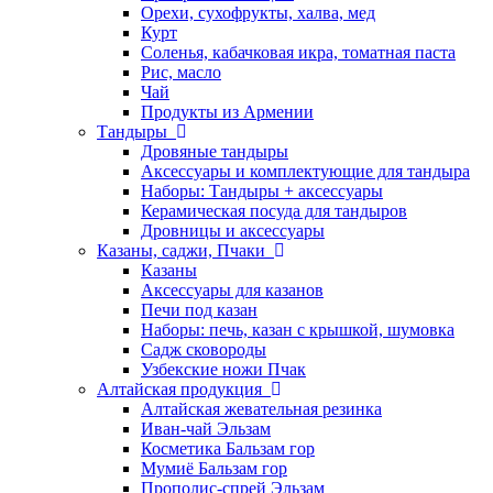
Орехи, сухофрукты, халва, мед
Курт
Соленья, кабачковая икра, томатная паста
Рис, масло
Чай
Продукты из Армении
Тандыры
Дровяные тандыры
Аксессуары и комплектующие для тандыра
Наборы: Тандыры + аксессуары
Керамическая посуда для тандыров
Дровницы и аксессуары
Казаны, саджи, Пчаки
Казаны
Аксессуары для казанов
Печи под казан
Наборы: печь, казан с крышкой, шумовка
Садж сковороды
Узбекские ножи Пчак
Алтайская продукция
Алтайская жевательная резинка
Иван-чай Эльзам
Косметика Бальзам гор
Мумиё Бальзам гор
Прополис-спрей Эльзам