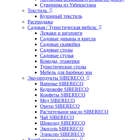
Сувениры из Узбекистана
Текстиль
Кухонный текстиль
Распродажа
Садовая / Туристическая мебель
Лежаки и шезлонги
Садовые диваны и кресла
Садовые скамейки
Садовые столы
Садовые стулья
Комоды, этажерки
Туристические столы
Мебель для барбекю зон
Эко-продукты SIBERECO
Варенье SIBERECO
Кедрокофе SIBERECO
Конфеты SIBERECO
Мед SIBERECO
Орехи SIBERECO
Растительное масло SIBERECO
Чай SIBERECO
Шоколад SIBERECO
Экосоль SIBERECO
Эликсир SIBERECO
Хозяйственные товары