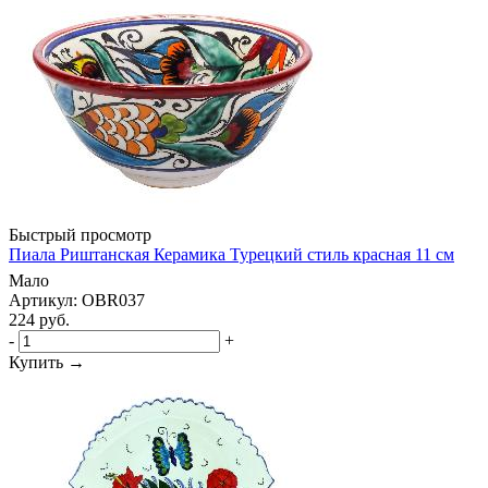
Быстрый просмотр
Пиала Риштанская Керамика Турецкий стиль красная 11 см
Мало
Артикул: OBR037
224
руб.
-
+
Купить →