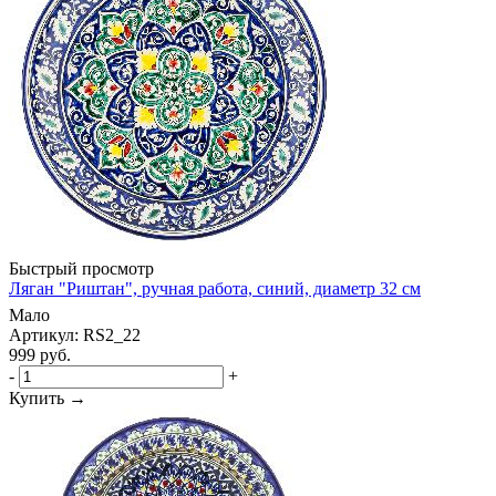
Быстрый просмотр
Ляган "Риштан", ручная работа, синий, диаметр 32 см
Мало
Артикул: RS2_22
999
руб.
-
+
Купить →