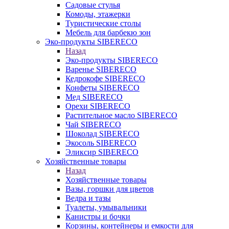
Садовые стулья
Комоды, этажерки
Туристические столы
Мебель для барбекю зон
Эко-продукты SIBERECO
Назад
Эко-продукты SIBERECO
Варенье SIBERECO
Кедрокофе SIBERECO
Конфеты SIBERECO
Мед SIBERECO
Орехи SIBERECO
Растительное масло SIBERECO
Чай SIBERECO
Шоколад SIBERECO
Экосоль SIBERECO
Эликсир SIBERECO
Хозяйственные товары
Назад
Хозяйственные товары
Вазы, горшки для цветов
Ведра и тазы
Туалеты, умывальники
Канистры и бочки
Корзины, контейнеры и емкости для