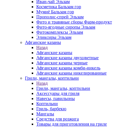
Иван-чай Эльзам
Косметика Бальзам гор
Мумиё Бальзам гор
Прополис-спрей Эльзам
Фито и травяные сборы Фарм-продукт
Фито-ягодные сиропы Эльзам
Фитокомплексы Эльзам
Эликсиры Эльзам
Афганские казаны
Назад
Афганские казаны
Афганские казаны двухцветные
Афганские казаны черные
Афганские казаны комби-никель
Афганские казаны никелированные
Грили, мангалы, коптильни
Назад
Грили, мангалы, коптильни
Аксессуары для гриля
Навесы, павильоны
Коптильни
Гриль, барбекю
Мангалы
Средства для розжига
Товары для приготовления на гриле