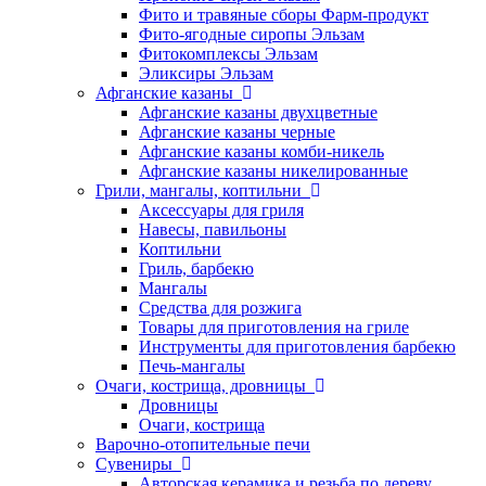
Фито и травяные сборы Фарм-продукт
Фито-ягодные сиропы Эльзам
Фитокомплексы Эльзам
Эликсиры Эльзам
Афганские казаны
Афганские казаны двухцветные
Афганские казаны черные
Афганские казаны комби-никель
Афганские казаны никелированные
Грили, мангалы, коптильни
Аксессуары для гриля
Навесы, павильоны
Коптильни
Гриль, барбекю
Мангалы
Средства для розжига
Товары для приготовления на гриле
Инструменты для приготовления барбекю
Печь-мангалы
Очаги, кострища, дровницы
Дровницы
Очаги, кострища
Варочно-отопительные печи
Сувениры
Авторская керамика и резьба по дереву