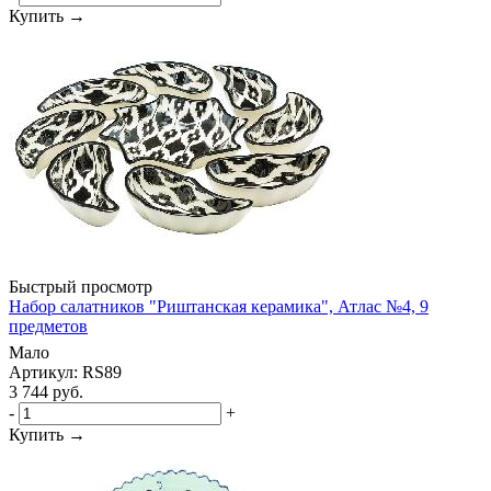
Купить →
Быстрый просмотр
Набор салатников "Риштанская керамика", Атлас №4, 9
предметов
Мало
Артикул: RS89
3 744
руб.
-
+
Купить →