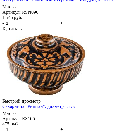
Много
Артикул: RSN096
1 545
руб.
-
+
Купить →
Быстрый просмотр
Сахарница "Риштан", диаметр 13 см
Много
Артикул: RS105
475
руб.
-
+