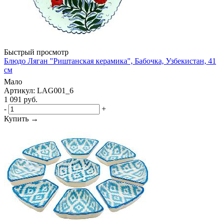
Быстрый просмотр
Блюдо Ляган "Риштанская керамика", Бабочка, Узбекистан, 41
см
Мало
Артикул: LAG001_6
1 091
руб.
-
+
Купить →