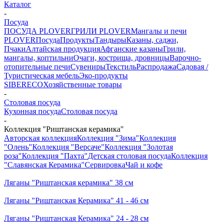
Каталог
-
Посуда
ПОСУДА PLOVER
ГРИЛИ PLOVER
Мангалы и печи
PLOVER
Посуда
Продукты
Тандыры
Казаны, саджи,
Пчаки
Алтайская продукция
Афганские казаны
Грили,
мангалы, коптильни
Очаги, кострища, дровницы
Варочно-
отопительные печи
Сувениры
Текстиль
Распродажа
Садовая /
Туристическая мебель
Эко-продукты
SIBERECO
Хозяйственные товары
-
Столовая посуда
Кухонная посуда
Столовая посуда
-
Коллекция "Риштанская керамика"
Авторская коллекция
Коллекция "Зима"
Коллекция
"Олень"
Коллекция "Версаче"
Коллекция "Золотая
роза"
Коллекция "Пахта"
Детская столовая посуда
Коллекция
"Славянская Керамика"
Сервировка
Чай и кофе
Ляганы "Риштанская керамика" 38 см
Ляганы "Риштанская Керамика" 41 - 46 см
Ляганы "Риштанская Керамика" 24 - 28 см