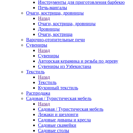
Инструменты для приготовления барбекю
Печь-мангалы
Очаги, кострища, дровницы
Назад
Очаги, кострища, дровницы
Дровницы
Очаги, кострища
Варочно-отопительные печи
Сувениры
Назад
Сувениры
Авторская керамика и резьба по дереву
Сувениры из Узбекистана
Текстиль
Назад
Текстиль
Кухонный текстиль
Распродажа
Садовая / Туристическая мебель
Назад
Садовая / Туристическая мебель
Лежаки и шезлонги
Садовые диваны и кресла
Садовые скамейки
Садовые столы