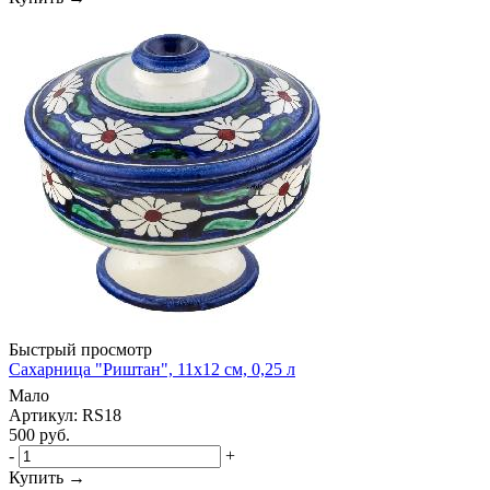
Быстрый просмотр
Сахарница "Риштан", 11х12 см, 0,25 л
Мало
Артикул: RS18
500
руб.
-
+
Купить →