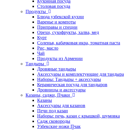
Кухонная посуда
Столовая посуда
Продукты
Блюда узбекской кухни
Варенье и компоты
Приправы и специи
Орехи, сухофрукты, халва, мед
Курт
Соленья, кабачковая икра, томатная паста
Рис, масло
Чай
Продукты из Армении
Тандыры
Дровяные тандыры
Аксессуары и комплектующие для тандыра
Наборы: Тандыры + аксессуары
Керамическая посуда для тандыров
Дровницы и аксессуары
Казаны, саджи, Пчаки
Казаны
Аксессуары для казанов
Печи под казан
Наборы: печь, казан с крышкой, шумовка
Садж сковороды
Узбекские ножи Пчак