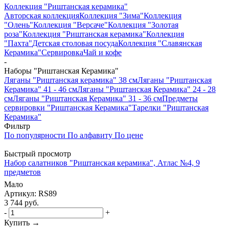
Коллекция "Риштанская керамика"
Авторская коллекция
Коллекция "Зима"
Коллекция
"Олень"
Коллекция "Версаче"
Коллекция "Золотая
роза"
Коллекция "Риштанская керамика"
Коллекция
"Пахта"
Детская столовая посуда
Коллекция "Славянская
Керамика"
Сервировка
Чай и кофе
-
Наборы "Риштанская Керамика"
Ляганы "Риштанская керамика" 38 см
Ляганы "Риштанская
Керамика" 41 - 46 см
Ляганы "Риштанская Керамика" 24 - 28
см
Ляганы "Риштанская Керамика" 31 - 36 см
Предметы
сервировки "Риштанская Керамика"
Тарелки "Риштанская
Керамика"
Фильтр
По популярности
По алфавиту
По цене
Быстрый просмотр
Набор салатников "Риштанская керамика", Атлас №4, 9
предметов
Мало
Артикул: RS89
3 744
руб.
-
+
Купить →