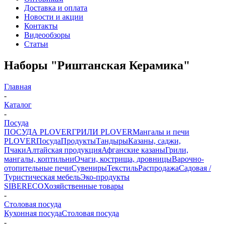
Доставка и оплата
Новости и акции
Контакты
Видеообзоры
Статьи
Наборы "Риштанская Керамика"
Главная
-
Каталог
-
Посуда
ПОСУДА PLOVER
ГРИЛИ PLOVER
Мангалы и печи
PLOVER
Посуда
Продукты
Тандыры
Казаны, саджи,
Пчаки
Алтайская продукция
Афганские казаны
Грили,
мангалы, коптильни
Очаги, кострища, дровницы
Варочно-
отопительные печи
Сувениры
Текстиль
Распродажа
Садовая /
Туристическая мебель
Эко-продукты
SIBERECO
Хозяйственные товары
-
Столовая посуда
Кухонная посуда
Столовая посуда
-