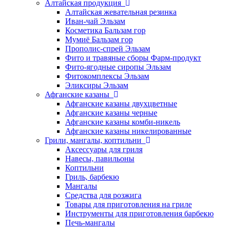
Алтайская продукция
Алтайская жевательная резинка
Иван-чай Эльзам
Косметика Бальзам гор
Мумиё Бальзам гор
Прополис-спрей Эльзам
Фито и травяные сборы Фарм-продукт
Фито-ягодные сиропы Эльзам
Фитокомплексы Эльзам
Эликсиры Эльзам
Афганские казаны
Афганские казаны двухцветные
Афганские казаны черные
Афганские казаны комби-никель
Афганские казаны никелированные
Грили, мангалы, коптильни
Аксессуары для гриля
Навесы, павильоны
Коптильни
Гриль, барбекю
Мангалы
Средства для розжига
Товары для приготовления на гриле
Инструменты для приготовления барбекю
Печь-мангалы