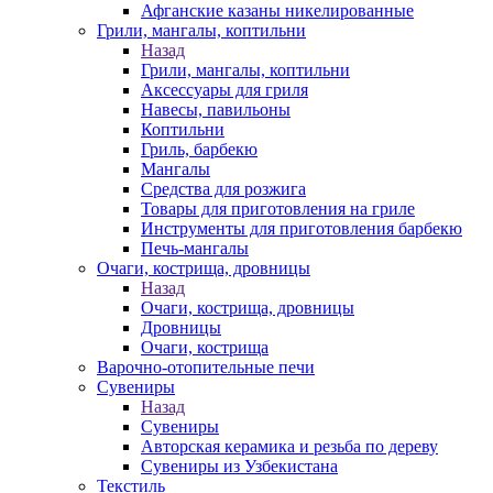
Афганские казаны никелированные
Грили, мангалы, коптильни
Назад
Грили, мангалы, коптильни
Аксессуары для гриля
Навесы, павильоны
Коптильни
Гриль, барбекю
Мангалы
Средства для розжига
Товары для приготовления на гриле
Инструменты для приготовления барбекю
Печь-мангалы
Очаги, кострища, дровницы
Назад
Очаги, кострища, дровницы
Дровницы
Очаги, кострища
Варочно-отопительные печи
Сувениры
Назад
Сувениры
Авторская керамика и резьба по дереву
Сувениры из Узбекистана
Текстиль