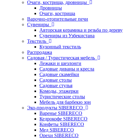
Очаги, кострища, дровницы
Дровницы
Очаги, кострища
Варочно-отопительные печи
Сувениры
Авторская керамика и резьба по дереву
Сувениры из Узбекистана
Текстиль
Кухонный текстиль
Распродажа
Садовая / Туристическая мебель
Лежаки и шезлонги
Садовые диваны и кресла
Садовые скамейки
Садовые столы
Садовые стулья
Комоды, этажерки
Туристические столы
Мебель для барбекю зон
Эко-продукты SIBERECO
Варенье SIBERECO
Кедрокофе SIBERECO
Конфеты SIBERECO
Мед SIBERECO
Орехи SIBERECO