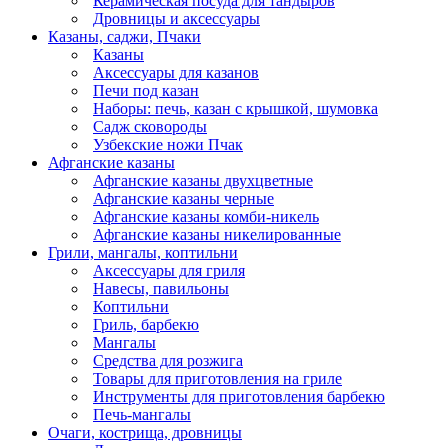
Керамическая посуда для тандыров
Дровницы и аксессуары
Казаны, саджи, Пчаки
Казаны
Аксессуары для казанов
Печи под казан
Наборы: печь, казан с крышкой, шумовка
Садж сковороды
Узбекские ножи Пчак
Афганские казаны
Афганские казаны двухцветные
Афганские казаны черные
Афганские казаны комби-никель
Афганские казаны никелированные
Грили, мангалы, коптильни
Аксессуары для гриля
Навесы, павильоны
Коптильни
Гриль, барбекю
Мангалы
Средства для розжига
Товары для приготовления на гриле
Инструменты для приготовления барбекю
Печь-мангалы
Очаги, кострища, дровницы