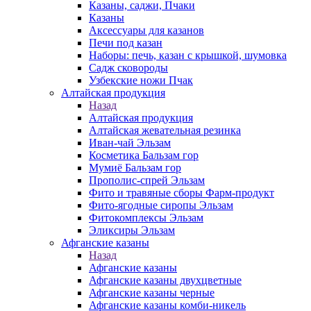
Казаны, саджи, Пчаки
Казаны
Аксессуары для казанов
Печи под казан
Наборы: печь, казан с крышкой, шумовка
Садж сковороды
Узбекские ножи Пчак
Алтайская продукция
Назад
Алтайская продукция
Алтайская жевательная резинка
Иван-чай Эльзам
Косметика Бальзам гор
Мумиё Бальзам гор
Прополис-спрей Эльзам
Фито и травяные сборы Фарм-продукт
Фито-ягодные сиропы Эльзам
Фитокомплексы Эльзам
Эликсиры Эльзам
Афганские казаны
Назад
Афганские казаны
Афганские казаны двухцветные
Афганские казаны черные
Афганские казаны комби-никель