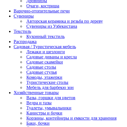
Дровницы
Очаги, кострища
Варочно-отопительные печи
Сувениры
Авторская керамика и резьба по дереву
Сувениры из Узбекистана
Текстиль
Кухонный текстиль
Распродажа
Садовая / Туристическая мебель
Лежаки и шезлонги
Садовые диваны и кресла
Садовые скамейки
Садовые столы
Садовые стулья
Комоды, этажерки
Туристические столы
Мебель для барбекю зон
Хозяйственные товары
Вазы, горшки для цветов
Ведра и тазы
Туалеты, умывальники
Канистры и бочки
Корзины, контейнеры и емкости для хранения
Баки, бочки