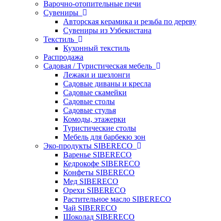
Варочно-отопительные печи
Сувениры
Авторская керамика и резьба по дереву
Сувениры из Узбекистана
Текстиль
Кухонный текстиль
Распродажа
Садовая / Туристическая мебель
Лежаки и шезлонги
Садовые диваны и кресла
Садовые скамейки
Садовые столы
Садовые стулья
Комоды, этажерки
Туристические столы
Мебель для барбекю зон
Эко-продукты SIBERECO
Варенье SIBERECO
Кедрокофе SIBERECO
Конфеты SIBERECO
Мед SIBERECO
Орехи SIBERECO
Растительное масло SIBERECO
Чай SIBERECO
Шоколад SIBERECO