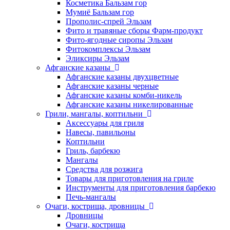
Косметика Бальзам гор
Мумиё Бальзам гор
Прополис-спрей Эльзам
Фито и травяные сборы Фарм-продукт
Фито-ягодные сиропы Эльзам
Фитокомплексы Эльзам
Эликсиры Эльзам
Афганские казаны
Афганские казаны двухцветные
Афганские казаны черные
Афганские казаны комби-никель
Афганские казаны никелированные
Грили, мангалы, коптильни
Аксессуары для гриля
Навесы, павильоны
Коптильни
Гриль, барбекю
Мангалы
Средства для розжига
Товары для приготовления на гриле
Инструменты для приготовления барбекю
Печь-мангалы
Очаги, кострища, дровницы
Дровницы
Очаги, кострища