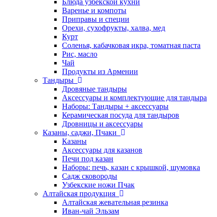
Блюда узбекской кухни
Варенье и компоты
Приправы и специи
Орехи, сухофрукты, халва, мед
Курт
Соленья, кабачковая икра, томатная паста
Рис, масло
Чай
Продукты из Армении
Тандыры
Дровяные тандыры
Аксессуары и комплектующие для тандыра
Наборы: Тандыры + аксессуары
Керамическая посуда для тандыров
Дровницы и аксессуары
Казаны, саджи, Пчаки
Казаны
Аксессуары для казанов
Печи под казан
Наборы: печь, казан с крышкой, шумовка
Садж сковороды
Узбекские ножи Пчак
Алтайская продукция
Алтайская жевательная резинка
Иван-чай Эльзам