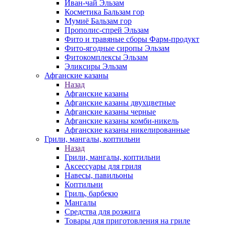
Иван-чай Эльзам
Косметика Бальзам гор
Мумиё Бальзам гор
Прополис-спрей Эльзам
Фито и травяные сборы Фарм-продукт
Фито-ягодные сиропы Эльзам
Фитокомплексы Эльзам
Эликсиры Эльзам
Афганские казаны
Назад
Афганские казаны
Афганские казаны двухцветные
Афганские казаны черные
Афганские казаны комби-никель
Афганские казаны никелированные
Грили, мангалы, коптильни
Назад
Грили, мангалы, коптильни
Аксессуары для гриля
Навесы, павильоны
Коптильни
Гриль, барбекю
Мангалы
Средства для розжига
Товары для приготовления на гриле