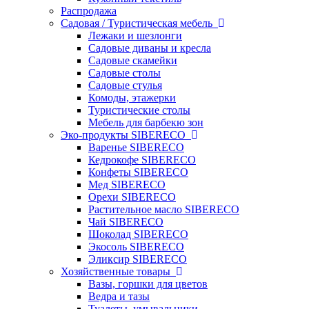
Распродажа
Садовая / Туристическая мебель
Лежаки и шезлонги
Садовые диваны и кресла
Садовые скамейки
Садовые столы
Садовые стулья
Комоды, этажерки
Туристические столы
Мебель для барбекю зон
Эко-продукты SIBERECO
Варенье SIBERECO
Кедрокофе SIBERECO
Конфеты SIBERECO
Мед SIBERECO
Орехи SIBERECO
Растительное масло SIBERECO
Чай SIBERECO
Шоколад SIBERECO
Экосоль SIBERECO
Эликсир SIBERECO
Хозяйственные товары
Вазы, горшки для цветов
Ведра и тазы
Туалеты, умывальники