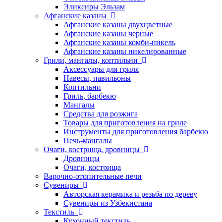
Эликсиры Эльзам
Афганские казаны
Афганские казаны двухцветные
Афганские казаны черные
Афганские казаны комби-никель
Афганские казаны никелированные
Грили, мангалы, коптильни
Аксессуары для гриля
Навесы, павильоны
Коптильни
Гриль, барбекю
Мангалы
Средства для розжига
Товары для приготовления на гриле
Инструменты для приготовления барбекю
Печь-мангалы
Очаги, кострища, дровницы
Дровницы
Очаги, кострища
Варочно-отопительные печи
Сувениры
Авторская керамика и резьба по дереву
Сувениры из Узбекистана
Текстиль
Кухонный текстиль