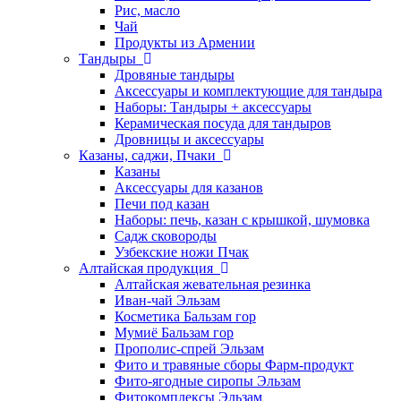
Рис, масло
Чай
Продукты из Армении
Тандыры
Дровяные тандыры
Аксессуары и комплектующие для тандыра
Наборы: Тандыры + аксессуары
Керамическая посуда для тандыров
Дровницы и аксессуары
Казаны, саджи, Пчаки
Казаны
Аксессуары для казанов
Печи под казан
Наборы: печь, казан с крышкой, шумовка
Садж сковороды
Узбекские ножи Пчак
Алтайская продукция
Алтайская жевательная резинка
Иван-чай Эльзам
Косметика Бальзам гор
Мумиё Бальзам гор
Прополис-спрей Эльзам
Фито и травяные сборы Фарм-продукт
Фито-ягодные сиропы Эльзам
Фитокомплексы Эльзам