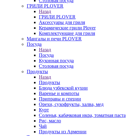
Столовая посуда
ГРИЛИ PLOVER
Назад
ГРИЛИ PLOVER
Аксессуары для гриля
Керамические грили Plover
Комплектующие для гриля
Мангалы и печи PLOVER
Посуда
Назад
Посуда
Кухонная посуда
Столовая посуда
Продукты
Назад
Продукты
Блюда узбекской кухни
Варенье и компоты
Приправы и специи
Орехи, сухофрукты, халва, мед
Курт
Соленья, кабачковая икра, томатная паста
Рис, масло
Чай
Продукты из Армении