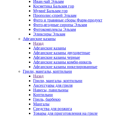
Иван-чай Эльзам
Косметика Бальзам гор
Мумиё Бальзам гор
Прополис-спрей Эльзам
Фито и травяные сборы Фарм-продукт
Фито-ягодные сиропы Эльзам
Фитокомплексы Эльзам
Эликсиры Эльзам
Афганские казаны
Назад
Афганские казаны
Афганские казаны двухцветные
Афганские казаны черные
Афганские казаны комби-никель
Афганские казаны никелированные
Грили, мангалы, коптильни
Назад
Грили, мангалы, коптильни
Аксессуары для гриля
Навесы, павильоны
Коптильни
Гриль, барбекю
Мангалы
Средства для розжига
Товары для приготовления на гриле