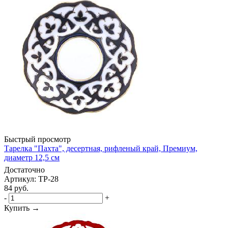
Быстрый просмотр
Тарелка "Пахта", десертная, рифленый край, Премиум,
диаметр 12,5 см
Достаточно
Артикул: TP-28
84
руб.
-
+
Купить →