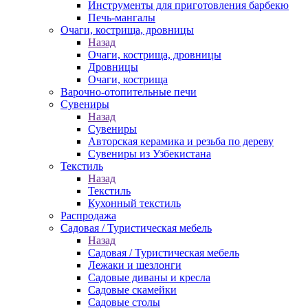
Инструменты для приготовления барбекю
Печь-мангалы
Очаги, кострища, дровницы
Назад
Очаги, кострища, дровницы
Дровницы
Очаги, кострища
Варочно-отопительные печи
Сувениры
Назад
Сувениры
Авторская керамика и резьба по дереву
Сувениры из Узбекистана
Текстиль
Назад
Текстиль
Кухонный текстиль
Распродажа
Садовая / Туристическая мебель
Назад
Садовая / Туристическая мебель
Лежаки и шезлонги
Садовые диваны и кресла
Садовые скамейки
Садовые столы