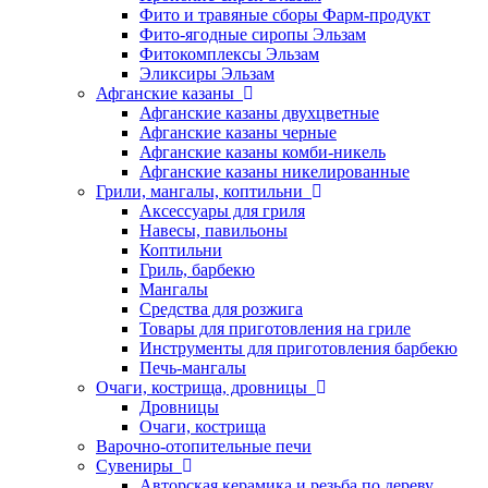
Фито и травяные сборы Фарм-продукт
Фито-ягодные сиропы Эльзам
Фитокомплексы Эльзам
Эликсиры Эльзам
Афганские казаны
Афганские казаны двухцветные
Афганские казаны черные
Афганские казаны комби-никель
Афганские казаны никелированные
Грили, мангалы, коптильни
Аксессуары для гриля
Навесы, павильоны
Коптильни
Гриль, барбекю
Мангалы
Средства для розжига
Товары для приготовления на гриле
Инструменты для приготовления барбекю
Печь-мангалы
Очаги, кострища, дровницы
Дровницы
Очаги, кострища
Варочно-отопительные печи
Сувениры
Авторская керамика и резьба по дереву