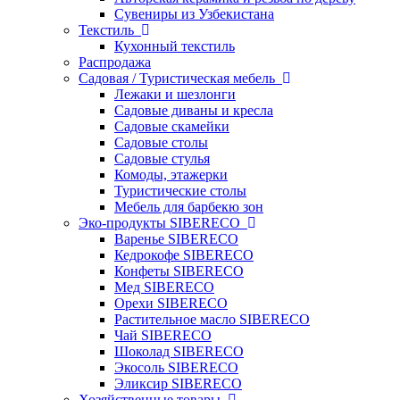
Сувениры из Узбекистана
Текстиль
Кухонный текстиль
Распродажа
Садовая / Туристическая мебель
Лежаки и шезлонги
Садовые диваны и кресла
Садовые скамейки
Садовые столы
Садовые стулья
Комоды, этажерки
Туристические столы
Мебель для барбекю зон
Эко-продукты SIBERECO
Варенье SIBERECO
Кедрокофе SIBERECO
Конфеты SIBERECO
Мед SIBERECO
Орехи SIBERECO
Растительное масло SIBERECO
Чай SIBERECO
Шоколад SIBERECO
Экосоль SIBERECO
Эликсир SIBERECO
Хозяйственные товары