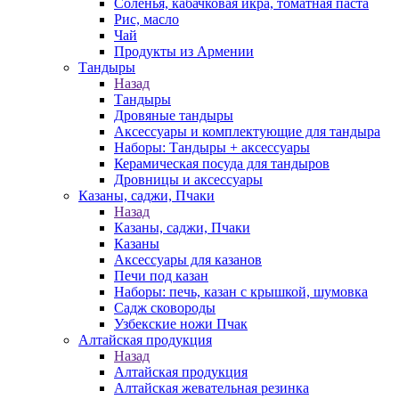
Соленья, кабачковая икра, томатная паста
Рис, масло
Чай
Продукты из Армении
Тандыры
Назад
Тандыры
Дровяные тандыры
Аксессуары и комплектующие для тандыра
Наборы: Тандыры + аксессуары
Керамическая посуда для тандыров
Дровницы и аксессуары
Казаны, саджи, Пчаки
Назад
Казаны, саджи, Пчаки
Казаны
Аксессуары для казанов
Печи под казан
Наборы: печь, казан с крышкой, шумовка
Садж сковороды
Узбекские ножи Пчак
Алтайская продукция
Назад
Алтайская продукция
Алтайская жевательная резинка