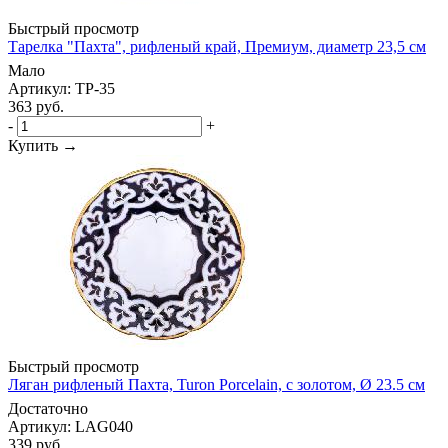
Быстрый просмотр
Тарелка "Пахта", рифленый край, Премиум, диаметр 23,5 см
Мало
Артикул: TP-35
363
руб.
-
+
Купить →
Быстрый просмотр
Ляган рифленый Пахта, Turon Porcelain, с золотом, Ø 23.5 см
Достаточно
Артикул: LAG040
339
руб.