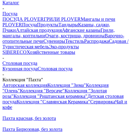
Каталог
-
Посуда
ПОСУДА PLOVER
ГРИЛИ PLOVER
Мангалы и печи
PLOVER
Посуда
Продукты
Тандыры
Казаны, саджи,
Пчаки
Алтайская продукция
Афганские казаны
Грили,
мангалы, коптильни
Очаги, кострища, дровницы
Варочно-
отопительные печи
Сувениры
Текстиль
Распродажа
Садовая /
Туристическая мебель
Эко-продукты
SIBERECO
Хозяйственные товары
-
Столовая посуда
Кухонная посуда
Столовая посуда
-
Коллекция "Пахта"
Авторская коллекция
Коллекция "Зима"
Коллекция
"Олень"
Коллекция "Версаче"
Коллекция "Золотая
роза"
Коллекция "Риштанская керамика"
Детская столовая
посуда
Коллекция "Славянская Керамика"
Сервировка
Чай и
кофе
Пахта красная, без золота
Пахта Бирюзовая, без золота