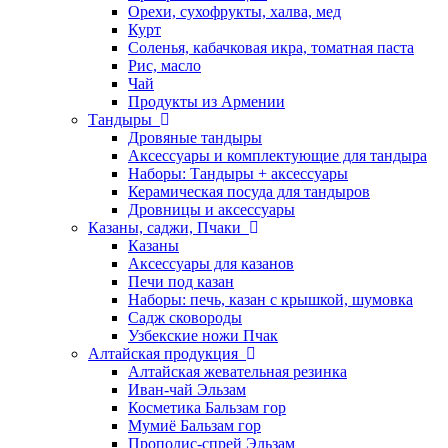
Орехи, сухофрукты, халва, мед
Курт
Соленья, кабачковая икра, томатная паста
Рис, масло
Чай
Продукты из Армении
Тандыры
Дровяные тандыры
Аксессуары и комплектующие для тандыра
Наборы: Тандыры + аксессуары
Керамическая посуда для тандыров
Дровницы и аксессуары
Казаны, саджи, Пчаки
Казаны
Аксессуары для казанов
Печи под казан
Наборы: печь, казан с крышкой, шумовка
Садж сковороды
Узбекские ножи Пчак
Алтайская продукция
Алтайская жевательная резинка
Иван-чай Эльзам
Косметика Бальзам гор
Мумиё Бальзам гор
Прополис-спрей Эльзам