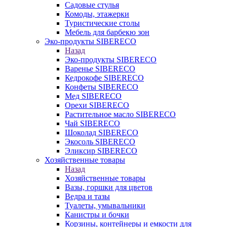
Садовые стулья
Комоды, этажерки
Туристические столы
Мебель для барбекю зон
Эко-продукты SIBERECO
Назад
Эко-продукты SIBERECO
Варенье SIBERECO
Кедрокофе SIBERECO
Конфеты SIBERECO
Мед SIBERECO
Орехи SIBERECO
Растительное масло SIBERECO
Чай SIBERECO
Шоколад SIBERECO
Экосоль SIBERECO
Эликсир SIBERECO
Хозяйственные товары
Назад
Хозяйственные товары
Вазы, горшки для цветов
Ведра и тазы
Туалеты, умывальники
Канистры и бочки
Корзины, контейнеры и емкости для