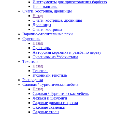
Инструменты для приготовления барбекю
Печь-мангалы
Очаги, кострища, дровницы
Назад
Очаги, кострища, дровницы
Дровницы
Очаги, кострища
Варочно-отопительные печи
Сувениры
Назад
Сувениры
Авторская керамика и резьба по дереву
Сувениры из Узбекистана
Текстиль
Назад
Текстиль
Кухонный текстиль
Распродажа
Садовая / Туристическая мебель
Назад
Садовая / Туристическая мебель
Лежаки и шезлонги
Садовые диваны и кресла
Садовые скамейки
Садовые столы