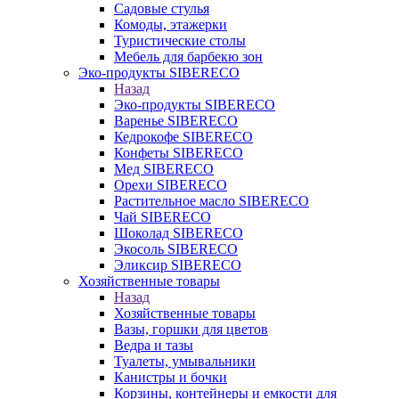
Садовые стулья
Комоды, этажерки
Туристические столы
Мебель для барбекю зон
Эко-продукты SIBERECO
Назад
Эко-продукты SIBERECO
Варенье SIBERECO
Кедрокофе SIBERECO
Конфеты SIBERECO
Мед SIBERECO
Орехи SIBERECO
Растительное масло SIBERECO
Чай SIBERECO
Шоколад SIBERECO
Экосоль SIBERECO
Эликсир SIBERECO
Хозяйственные товары
Назад
Хозяйственные товары
Вазы, горшки для цветов
Ведра и тазы
Туалеты, умывальники
Канистры и бочки
Корзины, контейнеры и емкости для