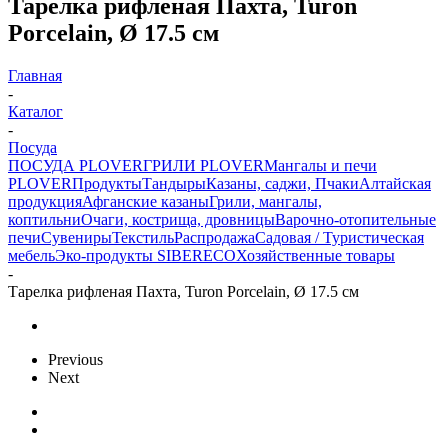
Тарелка рифленая Пахта, Turon
Porcelain, Ø 17.5 см
Главная
-
Каталог
-
Посуда
ПОСУДА PLOVER
ГРИЛИ PLOVER
Мангалы и печи
PLOVER
Продукты
Тандыры
Казаны, саджи, Пчаки
Алтайская
продукция
Афганские казаны
Грили, мангалы,
коптильни
Очаги, кострища, дровницы
Варочно-отопительные
печи
Сувениры
Текстиль
Распродажа
Садовая / Туристическая
мебель
Эко-продукты SIBERECO
Хозяйственные товары
-
Тарелка рифленая Пахта, Turon Porcelain, Ø 17.5 см
Previous
Next