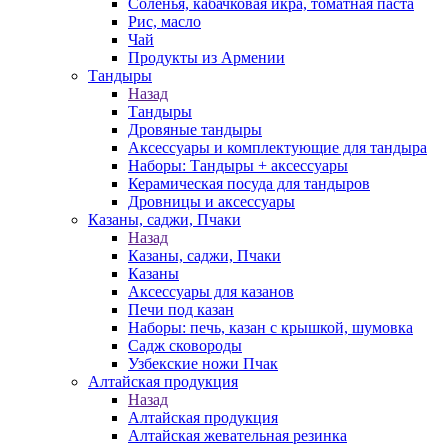
Соленья, кабачковая икра, томатная паста
Рис, масло
Чай
Продукты из Армении
Тандыры
Назад
Тандыры
Дровяные тандыры
Аксессуары и комплектующие для тандыра
Наборы: Тандыры + аксессуары
Керамическая посуда для тандыров
Дровницы и аксессуары
Казаны, саджи, Пчаки
Назад
Казаны, саджи, Пчаки
Казаны
Аксессуары для казанов
Печи под казан
Наборы: печь, казан с крышкой, шумовка
Садж сковороды
Узбекские ножи Пчак
Алтайская продукция
Назад
Алтайская продукция
Алтайская жевательная резинка