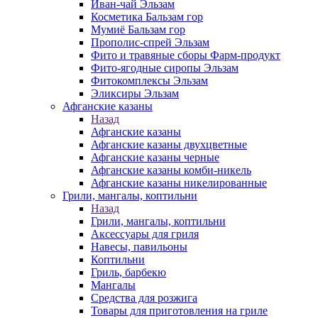
Иван-чай Эльзам
Косметика Бальзам гор
Мумиё Бальзам гор
Прополис-спрей Эльзам
Фито и травяные сборы Фарм-продукт
Фито-ягодные сиропы Эльзам
Фитокомплексы Эльзам
Эликсиры Эльзам
Афганские казаны
Назад
Афганские казаны
Афганские казаны двухцветные
Афганские казаны черные
Афганские казаны комби-никель
Афганские казаны никелированные
Грили, мангалы, коптильни
Назад
Грили, мангалы, коптильни
Аксессуары для гриля
Навесы, павильоны
Коптильни
Гриль, барбекю
Мангалы
Средства для розжига
Товары для приготовления на гриле