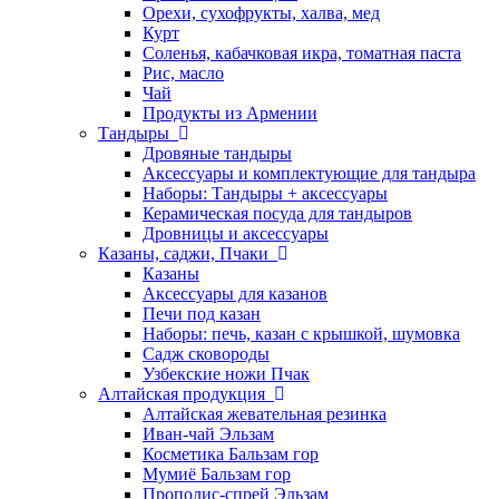
Орехи, сухофрукты, халва, мед
Курт
Соленья, кабачковая икра, томатная паста
Рис, масло
Чай
Продукты из Армении
Тандыры
Дровяные тандыры
Аксессуары и комплектующие для тандыра
Наборы: Тандыры + аксессуары
Керамическая посуда для тандыров
Дровницы и аксессуары
Казаны, саджи, Пчаки
Казаны
Аксессуары для казанов
Печи под казан
Наборы: печь, казан с крышкой, шумовка
Садж сковороды
Узбекские ножи Пчак
Алтайская продукция
Алтайская жевательная резинка
Иван-чай Эльзам
Косметика Бальзам гор
Мумиё Бальзам гор
Прополис-спрей Эльзам