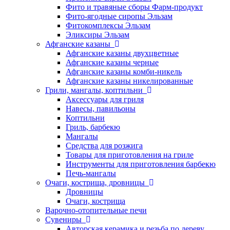
Фито и травяные сборы Фарм-продукт
Фито-ягодные сиропы Эльзам
Фитокомплексы Эльзам
Эликсиры Эльзам
Афганские казаны
Афганские казаны двухцветные
Афганские казаны черные
Афганские казаны комби-никель
Афганские казаны никелированные
Грили, мангалы, коптильни
Аксессуары для гриля
Навесы, павильоны
Коптильни
Гриль, барбекю
Мангалы
Средства для розжига
Товары для приготовления на гриле
Инструменты для приготовления барбекю
Печь-мангалы
Очаги, кострища, дровницы
Дровницы
Очаги, кострища
Варочно-отопительные печи
Сувениры
Авторская керамика и резьба по дереву