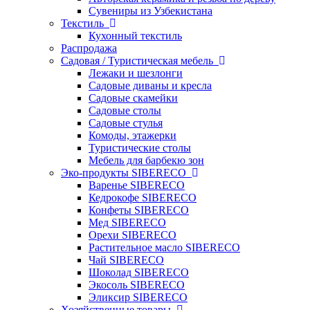
Сувениры из Узбекистана
Текстиль
Кухонный текстиль
Распродажа
Садовая / Туристическая мебель
Лежаки и шезлонги
Садовые диваны и кресла
Садовые скамейки
Садовые столы
Садовые стулья
Комоды, этажерки
Туристические столы
Мебель для барбекю зон
Эко-продукты SIBERECO
Варенье SIBERECO
Кедрокофе SIBERECO
Конфеты SIBERECO
Мед SIBERECO
Орехи SIBERECO
Растительное масло SIBERECO
Чай SIBERECO
Шоколад SIBERECO
Экосоль SIBERECO
Эликсир SIBERECO
Хозяйственные товары