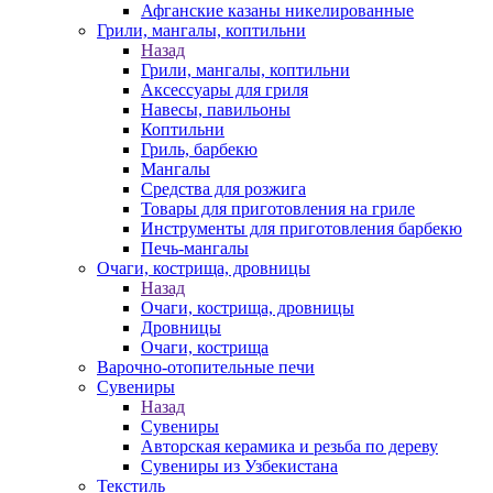
Афганские казаны никелированные
Грили, мангалы, коптильни
Назад
Грили, мангалы, коптильни
Аксессуары для гриля
Навесы, павильоны
Коптильни
Гриль, барбекю
Мангалы
Средства для розжига
Товары для приготовления на гриле
Инструменты для приготовления барбекю
Печь-мангалы
Очаги, кострища, дровницы
Назад
Очаги, кострища, дровницы
Дровницы
Очаги, кострища
Варочно-отопительные печи
Сувениры
Назад
Сувениры
Авторская керамика и резьба по дереву
Сувениры из Узбекистана
Текстиль