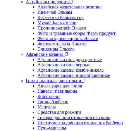
Алтайская продукция
Алтайская жевательная резинка
Иван-чай Эльзам
Косметика Бальзам гор
Мумиё Бальзам гор
Прополис-спрей Эльзам
Фито и травяные сборы Фарм-продукт
Фито-ягодные сиропы Эльзам
Фитокомплексы Эльзам
Эликсиры Эльзам
Афганские казаны
Афганские казаны двухцветные
Афганские казаны черные
Афганские казаны комби-никель
Афганские казаны никелированные
Грили, мангалы, коптильни
Аксессуары для гриля
Навесы, павильоны
Коптильни
Гриль, барбекю
Мангалы
Средства для розжига
Товары для приготовления на гриле
Инструменты для приготовления барбекю
Печь-мангалы