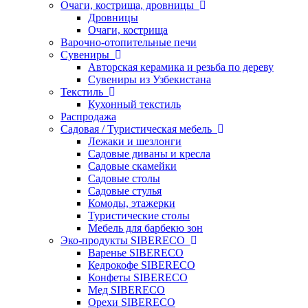
Очаги, кострища, дровницы
Дровницы
Очаги, кострища
Варочно-отопительные печи
Сувениры
Авторская керамика и резьба по дереву
Сувениры из Узбекистана
Текстиль
Кухонный текстиль
Распродажа
Садовая / Туристическая мебель
Лежаки и шезлонги
Садовые диваны и кресла
Садовые скамейки
Садовые столы
Садовые стулья
Комоды, этажерки
Туристические столы
Мебель для барбекю зон
Эко-продукты SIBERECO
Варенье SIBERECO
Кедрокофе SIBERECO
Конфеты SIBERECO
Мед SIBERECO
Орехи SIBERECO