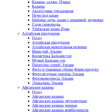
Казаны, саджи, Пчаки
Казаны
Аксессуары для казанов
Печи под казан
Наборы: печь, казан с крышкой, шумовка
Садж сковороды
Узбекские ножи Пчак
Алтайская продукция
Назад
Алтайская продукция
Алтайская жевательная резинка
Иван-чай Эльзам
Косметика Бальзам гор
Мумиё Бальзам гор
Прополис-спрей Эльзам
Фито и травяные сборы Фарм-продукт
Фито-ягодные сиропы Эльзам
Фитокомплексы Эльзам
Эликсиры Эльзам
Афганские казаны
Назад
Афганские казаны
Афганские казаны двухцветные
Афганские казаны черные
Афганские казаны комби-никель