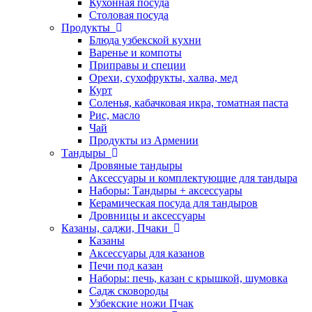
Кухонная посуда
Столовая посуда
Продукты
Блюда узбекской кухни
Варенье и компоты
Приправы и специи
Орехи, сухофрукты, халва, мед
Курт
Соленья, кабачковая икра, томатная паста
Рис, масло
Чай
Продукты из Армении
Тандыры
Дровяные тандыры
Аксессуары и комплектующие для тандыра
Наборы: Тандыры + аксессуары
Керамическая посуда для тандыров
Дровницы и аксессуары
Казаны, саджи, Пчаки
Казаны
Аксессуары для казанов
Печи под казан
Наборы: печь, казан с крышкой, шумовка
Садж сковороды
Узбекские ножи Пчак