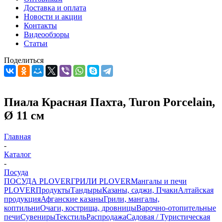
Доставка и оплата
Новости и акции
Контакты
Видеообзоры
Статьи
Поделиться
Пиала Красная Пахта, Turon Porcelain,
Ø 11 см
Главная
-
Каталог
-
Посуда
ПОСУДА PLOVER
ГРИЛИ PLOVER
Мангалы и печи
PLOVER
Продукты
Тандыры
Казаны, саджи, Пчаки
Алтайская
продукция
Афганские казаны
Грили, мангалы,
коптильни
Очаги, кострища, дровницы
Варочно-отопительные
печи
Сувениры
Текстиль
Распродажа
Садовая / Туристическая