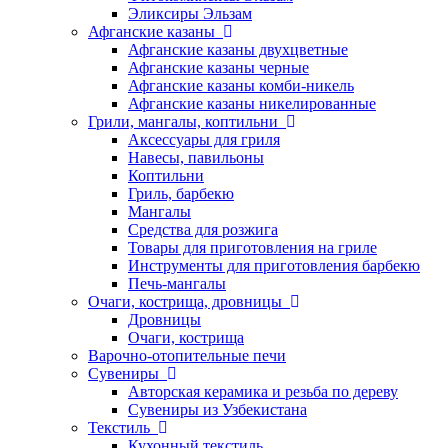
Эликсиры Эльзам
Афганские казаны
Афганские казаны двухцветные
Афганские казаны черные
Афганские казаны комби-никель
Афганские казаны никелированные
Грили, мангалы, коптильни
Аксессуары для гриля
Навесы, павильоны
Коптильни
Гриль, барбекю
Мангалы
Средства для розжига
Товары для приготовления на гриле
Инструменты для приготовления барбекю
Печь-мангалы
Очаги, кострища, дровницы
Дровницы
Очаги, кострища
Варочно-отопительные печи
Сувениры
Авторская керамика и резьба по дереву
Сувениры из Узбекистана
Текстиль
Кухонный текстиль