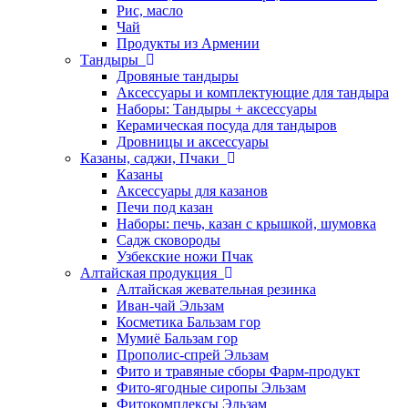
Рис, масло
Чай
Продукты из Армении
Тандыры
Дровяные тандыры
Аксессуары и комплектующие для тандыра
Наборы: Тандыры + аксессуары
Керамическая посуда для тандыров
Дровницы и аксессуары
Казаны, саджи, Пчаки
Казаны
Аксессуары для казанов
Печи под казан
Наборы: печь, казан с крышкой, шумовка
Садж сковороды
Узбекские ножи Пчак
Алтайская продукция
Алтайская жевательная резинка
Иван-чай Эльзам
Косметика Бальзам гор
Мумиё Бальзам гор
Прополис-спрей Эльзам
Фито и травяные сборы Фарм-продукт
Фито-ягодные сиропы Эльзам
Фитокомплексы Эльзам