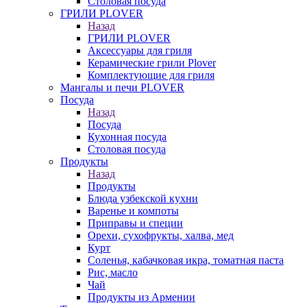
Столовая посуда
ГРИЛИ PLOVER
Назад
ГРИЛИ PLOVER
Аксессуары для гриля
Керамические грили Plover
Комплектующие для гриля
Мангалы и печи PLOVER
Посуда
Назад
Посуда
Кухонная посуда
Столовая посуда
Продукты
Назад
Продукты
Блюда узбекской кухни
Варенье и компоты
Приправы и специи
Орехи, сухофрукты, халва, мед
Курт
Соленья, кабачковая икра, томатная паста
Рис, масло
Чай
Продукты из Армении