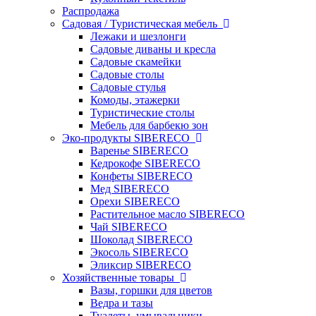
Распродажа
Садовая / Туристическая мебель
Лежаки и шезлонги
Садовые диваны и кресла
Садовые скамейки
Садовые столы
Садовые стулья
Комоды, этажерки
Туристические столы
Мебель для барбекю зон
Эко-продукты SIBERECO
Варенье SIBERECO
Кедрокофе SIBERECO
Конфеты SIBERECO
Мед SIBERECO
Орехи SIBERECO
Растительное масло SIBERECO
Чай SIBERECO
Шоколад SIBERECO
Экосоль SIBERECO
Эликсир SIBERECO
Хозяйственные товары
Вазы, горшки для цветов
Ведра и тазы
Туалеты, умывальники