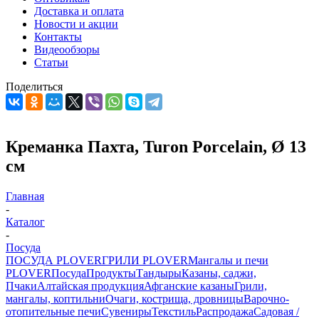
Доставка и оплата
Новости и акции
Контакты
Видеообзоры
Статьи
Поделиться
Креманка Пахта, Turon Porcelain, Ø 13
см
Главная
-
Каталог
-
Посуда
ПОСУДА PLOVER
ГРИЛИ PLOVER
Мангалы и печи
PLOVER
Посуда
Продукты
Тандыры
Казаны, саджи,
Пчаки
Алтайская продукция
Афганские казаны
Грили,
мангалы, коптильни
Очаги, кострища, дровницы
Варочно-
отопительные печи
Сувениры
Текстиль
Распродажа
Садовая /