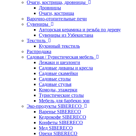
Очаги, кострища, дровницы
Дровницы
Очаги, кострища
Варочно-отопительные печи
Сувениры
Авторская керамика и резьба по дереву
Сувениры из Узбекистана
Текстиль
Кухонный текстиль
Распродажа
Садовая / Туристическая мебель
Лежаки и шезлонги
Садовые диваны и кресла
Садовые скамейки
Садовые столы
Садовые стулья
Комоды, этажерки
Туристические столы
Мебель для барбекю зон
Эко-продукты SIBERECO
Варенье SIBERECO
Кедрокофе SIBERECO
Конфеты SIBERECO
Мед SIBERECO
Орехи SIBERECO