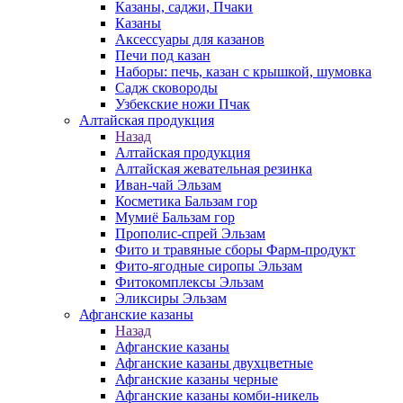
Казаны, саджи, Пчаки
Казаны
Аксессуары для казанов
Печи под казан
Наборы: печь, казан с крышкой, шумовка
Садж сковороды
Узбекские ножи Пчак
Алтайская продукция
Назад
Алтайская продукция
Алтайская жевательная резинка
Иван-чай Эльзам
Косметика Бальзам гор
Мумиё Бальзам гор
Прополис-спрей Эльзам
Фито и травяные сборы Фарм-продукт
Фито-ягодные сиропы Эльзам
Фитокомплексы Эльзам
Эликсиры Эльзам
Афганские казаны
Назад
Афганские казаны
Афганские казаны двухцветные
Афганские казаны черные
Афганские казаны комби-никель