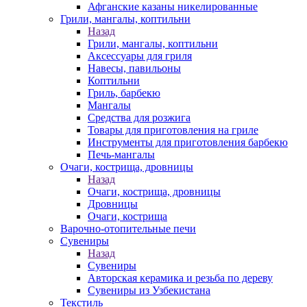
Афганские казаны никелированные
Грили, мангалы, коптильни
Назад
Грили, мангалы, коптильни
Аксессуары для гриля
Навесы, павильоны
Коптильни
Гриль, барбекю
Мангалы
Средства для розжига
Товары для приготовления на гриле
Инструменты для приготовления барбекю
Печь-мангалы
Очаги, кострища, дровницы
Назад
Очаги, кострища, дровницы
Дровницы
Очаги, кострища
Варочно-отопительные печи
Сувениры
Назад
Сувениры
Авторская керамика и резьба по дереву
Сувениры из Узбекистана
Текстиль