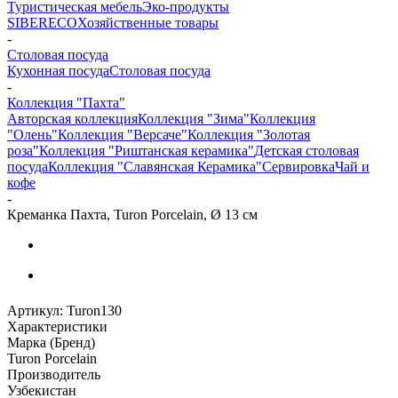
Туристическая мебель
Эко-продукты
SIBERECO
Хозяйственные товары
-
Столовая посуда
Кухонная посуда
Столовая посуда
-
Коллекция "Пахта"
Авторская коллекция
Коллекция "Зима"
Коллекция
"Олень"
Коллекция "Версаче"
Коллекция "Золотая
роза"
Коллекция "Риштанская керамика"
Детская столовая
посуда
Коллекция "Славянская Керамика"
Сервировка
Чай и
кофе
-
Креманка Пахта, Turon Porcelain, Ø 13 см
Артикул:
Turon130
Характеристики
Марка (Бренд)
Turon Porcelain
Производитель
Узбекистан