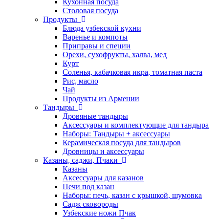
Кухонная посуда
Столовая посуда
Продукты
Блюда узбекской кухни
Варенье и компоты
Приправы и специи
Орехи, сухофрукты, халва, мед
Курт
Соленья, кабачковая икра, томатная паста
Рис, масло
Чай
Продукты из Армении
Тандыры
Дровяные тандыры
Аксессуары и комплектующие для тандыра
Наборы: Тандыры + аксессуары
Керамическая посуда для тандыров
Дровницы и аксессуары
Казаны, саджи, Пчаки
Казаны
Аксессуары для казанов
Печи под казан
Наборы: печь, казан с крышкой, шумовка
Садж сковороды
Узбекские ножи Пчак