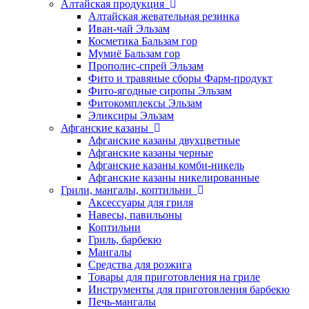
Алтайская продукция
Алтайская жевательная резинка
Иван-чай Эльзам
Косметика Бальзам гор
Мумиё Бальзам гор
Прополис-спрей Эльзам
Фито и травяные сборы Фарм-продукт
Фито-ягодные сиропы Эльзам
Фитокомплексы Эльзам
Эликсиры Эльзам
Афганские казаны
Афганские казаны двухцветные
Афганские казаны черные
Афганские казаны комби-никель
Афганские казаны никелированные
Грили, мангалы, коптильни
Аксессуары для гриля
Навесы, павильоны
Коптильни
Гриль, барбекю
Мангалы
Средства для розжига
Товары для приготовления на гриле
Инструменты для приготовления барбекю
Печь-мангалы