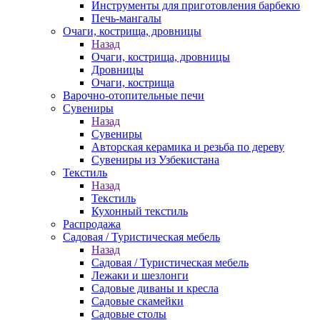
Инструменты для приготовления барбекю
Печь-мангалы
Очаги, кострища, дровницы
Назад
Очаги, кострища, дровницы
Дровницы
Очаги, кострища
Варочно-отопительные печи
Сувениры
Назад
Сувениры
Авторская керамика и резьба по дереву
Сувениры из Узбекистана
Текстиль
Назад
Текстиль
Кухонный текстиль
Распродажа
Садовая / Туристическая мебель
Назад
Садовая / Туристическая мебель
Лежаки и шезлонги
Садовые диваны и кресла
Садовые скамейки
Садовые столы