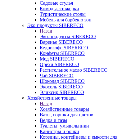
Садовые стулья
Комоды, этажерки
Туристические столы
Мебель для барбекю зон
Эко-продукты SIBERECO
Назад
Эко-продукты SIBERECO
Варенье SIBERECO
Кедрокофе SIBERECO
Конфеты SIBERECO
Мед SIBERECO
Орехи SIBERECO
Растительное масло SIBERECO
Чай SIBERECO
Шоколад SIBERECO
Экосоль SIBERECO
Эликсир SIBERECO
Хозяйственные товары
Назад
Хозяйственные товары
Вазы, горшки для цветов
Ведра и тазы
Туалеты, умывальники
Канистры и бочки
Корзины, контейнеры и емкости для