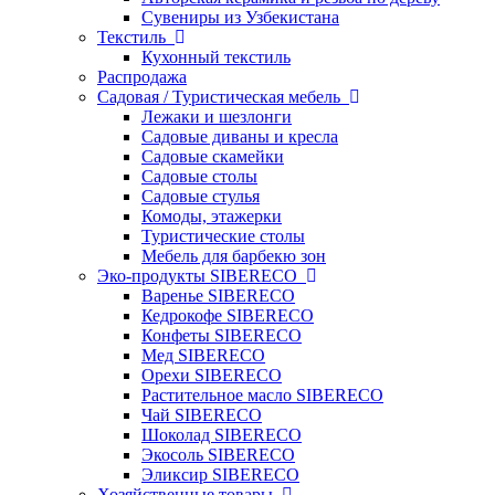
Сувениры из Узбекистана
Текстиль
Кухонный текстиль
Распродажа
Садовая / Туристическая мебель
Лежаки и шезлонги
Садовые диваны и кресла
Садовые скамейки
Садовые столы
Садовые стулья
Комоды, этажерки
Туристические столы
Мебель для барбекю зон
Эко-продукты SIBERECO
Варенье SIBERECO
Кедрокофе SIBERECO
Конфеты SIBERECO
Мед SIBERECO
Орехи SIBERECO
Растительное масло SIBERECO
Чай SIBERECO
Шоколад SIBERECO
Экосоль SIBERECO
Эликсир SIBERECO
Хозяйственные товары