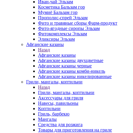
Иван-чай Эльзам
Косметика Бальзам гор
Мумиё Бальзам гор
Прополис-спрей Эльзам
Фито и травяные сборы Фарм-продукт
Фито-ягодные сиропы Эльзам
Фитокомплексы Эльзам
Эликсиры Эльзам
Афганские казаны
Назад
Афганские казаны
Афганские казаны двухцветные
Афганские казаны черные
Афганские казаны комби-никель
Афганские казаны никелированные
Грили, мангалы, коптильни
Назад
Грили, мангалы, коптильни
Аксессуары для гриля
Навесы, павильоны
Коптильни
Гриль, барбекю
Мангалы
Средства для розжига
Товары для приготовления на гриле