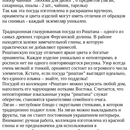
Набор чайный "Любовь для двоих", 6 предметов (ляган,
сахарница, пиалы - 2 шт., чайник, тарелка)
Так как эта посуда изготовлена и раскрашена вручную,
орнаменты и цвета изделий могут иметь отличия от образцов
на снимках - каждый экземпляр уникален.
Традиционная глазурованная посуда из Риштана – одного из
самых древних городов Ферганской долины. В районе
находятся залежи замечательной глины, в которую
практически не добавляют примесей.
Риштанскую посуду отличают яркие цвета и богатые
орнаменты. Каждое изделие уникально и неповторимо, в
росписи нет ни одного повторяющегося рисунка. Узор всегда
очень мелкий и тонкий, орнамент состоит из огромного числа
элементов. Кстати, если посуда “риштан” выглядит идеально,
без единого изъяна – знайте, это подделка!
Посудой из коллекции «Риштан» можно украсить любой дом,
наполнить его чарующими нотками Востока. Считается, что
неповторимые изысканные узоры “риштана” служат
оберегом, становятся хранителями семейного очага.
Ляган – неглубокое блюдо с округлыми стенками, в котором
традиционно подают плов. На ляган можно выкладывать и
фрукты, так он станет постоянным украшением интерьера.
Внимание: ручная работа, коллекция изготовлена из красной
глины и не предназначена для использования в