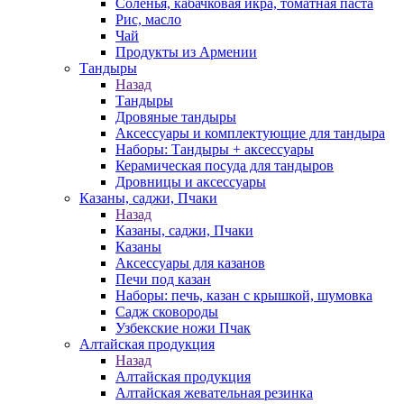
Соленья, кабачковая икра, томатная паста
Рис, масло
Чай
Продукты из Армении
Тандыры
Назад
Тандыры
Дровяные тандыры
Аксессуары и комплектующие для тандыра
Наборы: Тандыры + аксессуары
Керамическая посуда для тандыров
Дровницы и аксессуары
Казаны, саджи, Пчаки
Назад
Казаны, саджи, Пчаки
Казаны
Аксессуары для казанов
Печи под казан
Наборы: печь, казан с крышкой, шумовка
Садж сковороды
Узбекские ножи Пчак
Алтайская продукция
Назад
Алтайская продукция
Алтайская жевательная резинка