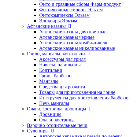
Фито и травяные сборы Фарм-продукт
Фито-ягодные сиропы Эльзам
Фитокомплексы Эльзам
Эликсиры Эльзам
Афганские казаны
Афганские казаны двухцветные
Афганские казаны черные
Афганские казаны комби-никель
Афганские казаны никелированные
Грили, мангалы, коптильни
Аксессуары для гриля
Навесы, павильоны
Коптильни
Гриль, барбекю
Мангалы
Средства для розжига
Товары для приготовления на гриле
Инструменты для приготовления барбекю
Печь-мангалы
Очаги, кострища, дровницы
Дровницы
Очаги, кострища
Варочно-отопительные печи
Сувениры
Авторская керамика и резьба по дереву