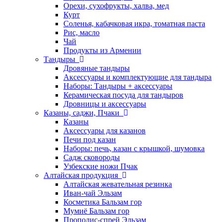
Орехи, сухофрукты, халва, мед
Курт
Соленья, кабачковая икра, томатная паста
Рис, масло
Чай
Продукты из Армении
Тандыры
Дровяные тандыры
Аксессуары и комплектующие для тандыра
Наборы: Тандыры + аксессуары
Керамическая посуда для тандыров
Дровницы и аксессуары
Казаны, саджи, Пчаки
Казаны
Аксессуары для казанов
Печи под казан
Наборы: печь, казан с крышкой, шумовка
Садж сковороды
Узбекские ножи Пчак
Алтайская продукция
Алтайская жевательная резинка
Иван-чай Эльзам
Косметика Бальзам гор
Мумиё Бальзам гор
Прополис-спрей Эльзам