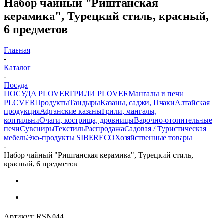
Набор чайный "Риштанская
керамика", Турецкий стиль, красный,
6 предметов
Главная
-
Каталог
-
Посуда
ПОСУДА PLOVER
ГРИЛИ PLOVER
Мангалы и печи
PLOVER
Продукты
Тандыры
Казаны, саджи, Пчаки
Алтайская
продукция
Афганские казаны
Грили, мангалы,
коптильни
Очаги, кострища, дровницы
Варочно-отопительные
печи
Сувениры
Текстиль
Распродажа
Садовая / Туристическая
мебель
Эко-продукты SIBERECO
Хозяйственные товары
-
Набор чайный "Риштанская керамика", Турецкий стиль,
красный, 6 предметов
Артикул:
RSN044