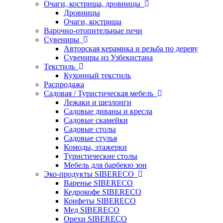
Очаги, кострища, дровницы
Дровницы
Очаги, кострища
Варочно-отопительные печи
Сувениры
Авторская керамика и резьба по дереву
Сувениры из Узбекистана
Текстиль
Кухонный текстиль
Распродажа
Садовая / Туристическая мебель
Лежаки и шезлонги
Садовые диваны и кресла
Садовые скамейки
Садовые столы
Садовые стулья
Комоды, этажерки
Туристические столы
Мебель для барбекю зон
Эко-продукты SIBERECO
Варенье SIBERECO
Кедрокофе SIBERECO
Конфеты SIBERECO
Мед SIBERECO
Орехи SIBERECO