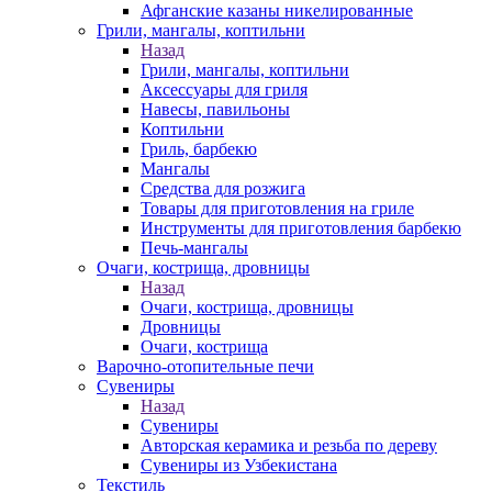
Афганские казаны никелированные
Грили, мангалы, коптильни
Назад
Грили, мангалы, коптильни
Аксессуары для гриля
Навесы, павильоны
Коптильни
Гриль, барбекю
Мангалы
Средства для розжига
Товары для приготовления на гриле
Инструменты для приготовления барбекю
Печь-мангалы
Очаги, кострища, дровницы
Назад
Очаги, кострища, дровницы
Дровницы
Очаги, кострища
Варочно-отопительные печи
Сувениры
Назад
Сувениры
Авторская керамика и резьба по дереву
Сувениры из Узбекистана
Текстиль