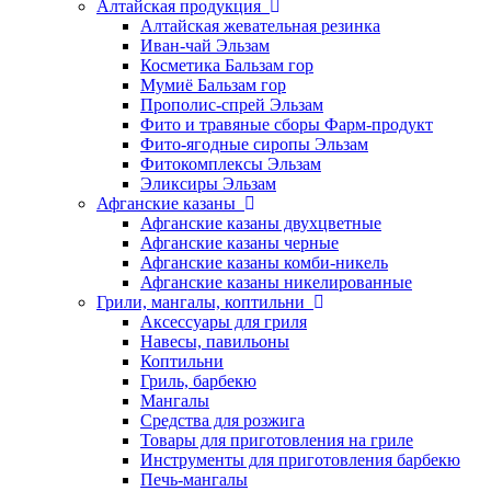
Алтайская продукция
Алтайская жевательная резинка
Иван-чай Эльзам
Косметика Бальзам гор
Мумиё Бальзам гор
Прополис-спрей Эльзам
Фито и травяные сборы Фарм-продукт
Фито-ягодные сиропы Эльзам
Фитокомплексы Эльзам
Эликсиры Эльзам
Афганские казаны
Афганские казаны двухцветные
Афганские казаны черные
Афганские казаны комби-никель
Афганские казаны никелированные
Грили, мангалы, коптильни
Аксессуары для гриля
Навесы, павильоны
Коптильни
Гриль, барбекю
Мангалы
Средства для розжига
Товары для приготовления на гриле
Инструменты для приготовления барбекю
Печь-мангалы