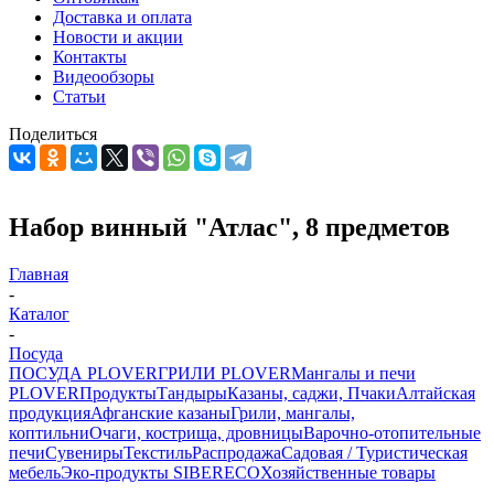
Доставка и оплата
Новости и акции
Контакты
Видеообзоры
Статьи
Поделиться
Набор винный "Атлас", 8 предметов
Главная
-
Каталог
-
Посуда
ПОСУДА PLOVER
ГРИЛИ PLOVER
Мангалы и печи
PLOVER
Продукты
Тандыры
Казаны, саджи, Пчаки
Алтайская
продукция
Афганские казаны
Грили, мангалы,
коптильни
Очаги, кострища, дровницы
Варочно-отопительные
печи
Сувениры
Текстиль
Распродажа
Садовая / Туристическая
мебель
Эко-продукты SIBERECO
Хозяйственные товары
-