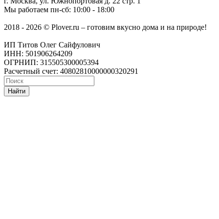
г. Москва
,
ул. Южнопортовая д. 22 стр. 1
Мы работаем
пн-сб: 10:00 - 18:00
2018 - 2026 © Plover.ru – готовим вкусно дома и на природе!
ИП Титов Олег Сайфулович
ИНН: 501906264209
ОГРНИП: 315505300005394
Расчетный счет: 40802810000000320291
Найти