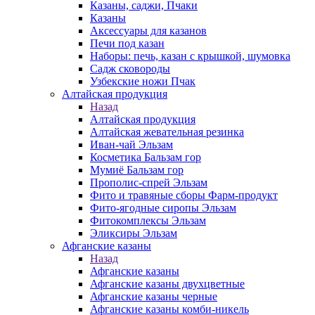
Казаны, саджи, Пчаки
Казаны
Аксессуары для казанов
Печи под казан
Наборы: печь, казан с крышкой, шумовка
Садж сковороды
Узбекские ножи Пчак
Алтайская продукция
Назад
Алтайская продукция
Алтайская жевательная резинка
Иван-чай Эльзам
Косметика Бальзам гор
Мумиё Бальзам гор
Прополис-спрей Эльзам
Фито и травяные сборы Фарм-продукт
Фито-ягодные сиропы Эльзам
Фитокомплексы Эльзам
Эликсиры Эльзам
Афганские казаны
Назад
Афганские казаны
Афганские казаны двухцветные
Афганские казаны черные
Афганские казаны комби-никель