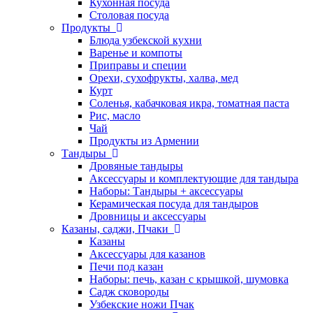
Кухонная посуда
Столовая посуда
Продукты
Блюда узбекской кухни
Варенье и компоты
Приправы и специи
Орехи, сухофрукты, халва, мед
Курт
Соленья, кабачковая икра, томатная паста
Рис, масло
Чай
Продукты из Армении
Тандыры
Дровяные тандыры
Аксессуары и комплектующие для тандыра
Наборы: Тандыры + аксессуары
Керамическая посуда для тандыров
Дровницы и аксессуары
Казаны, саджи, Пчаки
Казаны
Аксессуары для казанов
Печи под казан
Наборы: печь, казан с крышкой, шумовка
Садж сковороды
Узбекские ножи Пчак