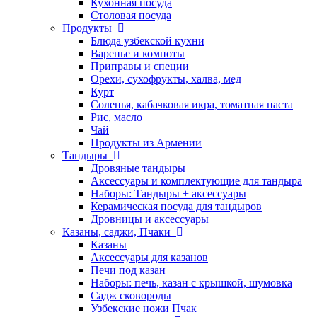
Кухонная посуда
Столовая посуда
Продукты
Блюда узбекской кухни
Варенье и компоты
Приправы и специи
Орехи, сухофрукты, халва, мед
Курт
Соленья, кабачковая икра, томатная паста
Рис, масло
Чай
Продукты из Армении
Тандыры
Дровяные тандыры
Аксессуары и комплектующие для тандыра
Наборы: Тандыры + аксессуары
Керамическая посуда для тандыров
Дровницы и аксессуары
Казаны, саджи, Пчаки
Казаны
Аксессуары для казанов
Печи под казан
Наборы: печь, казан с крышкой, шумовка
Садж сковороды
Узбекские ножи Пчак