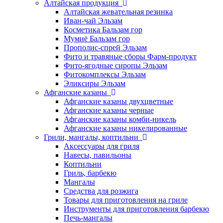
Алтайская продукция
Алтайская жевательная резинка
Иван-чай Эльзам
Косметика Бальзам гор
Мумиё Бальзам гор
Прополис-спрей Эльзам
Фито и травяные сборы Фарм-продукт
Фито-ягодные сиропы Эльзам
Фитокомплексы Эльзам
Эликсиры Эльзам
Афганские казаны
Афганские казаны двухцветные
Афганские казаны черные
Афганские казаны комби-никель
Афганские казаны никелированные
Грили, мангалы, коптильни
Аксессуары для гриля
Навесы, павильоны
Коптильни
Гриль, барбекю
Мангалы
Средства для розжига
Товары для приготовления на гриле
Инструменты для приготовления барбекю
Печь-мангалы