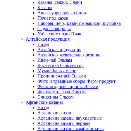
Казаны, саджи, Пчаки
Казаны
Аксессуары для казанов
Печи под казан
Наборы: печь, казан с крышкой, шумовка
Садж сковороды
Узбекские ножи Пчак
Алтайская продукция
Назад
Алтайская продукция
Алтайская жевательная резинка
Иван-чай Эльзам
Косметика Бальзам гор
Мумиё Бальзам гор
Прополис-спрей Эльзам
Фито и травяные сборы Фарм-продукт
Фито-ягодные сиропы Эльзам
Фитокомплексы Эльзам
Эликсиры Эльзам
Афганские казаны
Назад
Афганские казаны
Афганские казаны двухцветные
Афганские казаны черные
Афганские казаны комби-никель