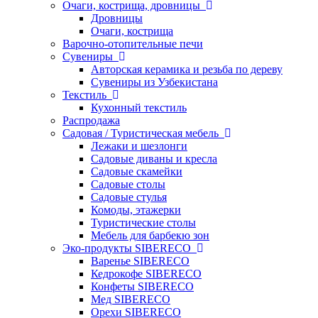
Очаги, кострища, дровницы
Дровницы
Очаги, кострища
Варочно-отопительные печи
Сувениры
Авторская керамика и резьба по дереву
Сувениры из Узбекистана
Текстиль
Кухонный текстиль
Распродажа
Садовая / Туристическая мебель
Лежаки и шезлонги
Садовые диваны и кресла
Садовые скамейки
Садовые столы
Садовые стулья
Комоды, этажерки
Туристические столы
Мебель для барбекю зон
Эко-продукты SIBERECO
Варенье SIBERECO
Кедрокофе SIBERECO
Конфеты SIBERECO
Мед SIBERECO
Орехи SIBERECO