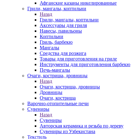
Афганские казаны никелированные
Грили, мангалы, коптильни
Назад
Грили, мангалы, коптильни
Аксессуары для гриля
Навесы, павильоны
Коптильни
Гриль, барбекю
Мангалы
Средства для розжига
Товары для приготовления на гриле
Инструменты для приготовления барбекю
Печь-мангалы
Очаги, кострища, дровницы
Назад
Очаги, кострища, дровницы
Дровницы
Очаги, кострища
Варочно-отопительные печи
Сувениры
Назад
Сувениры
Авторская керамика и резьба по дереву
Сувениры из Узбекистана
Текстиль