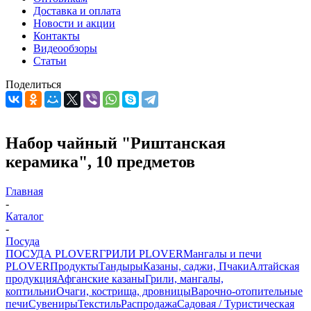
Доставка и оплата
Новости и акции
Контакты
Видеообзоры
Статьи
Поделиться
Набор чайный "Риштанская
керамика", 10 предметов
Главная
-
Каталог
-
Посуда
ПОСУДА PLOVER
ГРИЛИ PLOVER
Мангалы и печи
PLOVER
Продукты
Тандыры
Казаны, саджи, Пчаки
Алтайская
продукция
Афганские казаны
Грили, мангалы,
коптильни
Очаги, кострища, дровницы
Варочно-отопительные
печи
Сувениры
Текстиль
Распродажа
Садовая / Туристическая