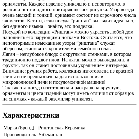
орнаменты. Каждое изделие уникально и неповторимо, в
росписи нет ни одного повторяющегося рисунка. Узор всегда
очень мелкий и тонкий, орнамент состоит из огромного числа
элементов. Кстати, если посуда “риштан” выглядит идеально,
без единого изъяна – знайте, это подделка!
Посудой из коллекции «Риштан» можно украсить любой дом,
наполнить его чарующими нотками Востока. Считается, что
неповторимые изысканные узоры “риштана” служат
оберегом, становятся хранителями семейного очага.
Ляган – неглубокое блюдо с округлыми стенками, в котором
традиционно подают плов. На ляган можно выкладывать и
фрукты, так он станет постоянным украшением интерьера.
Внимание: ручная работа, коллекция изготовлена из красной
глины и не предназначена для использования в
микроволновой печи и посудомоечной машине!
Так как эта посуда изготовлена и раскрашена вручную,
орнаменты и цвета изделий могут иметь отличия от образцов
на снимках - каждый экземпляр уникален.
Характеристики
Марка (Бренд)
Риштанская Керамика
Производитель
Узбекистан