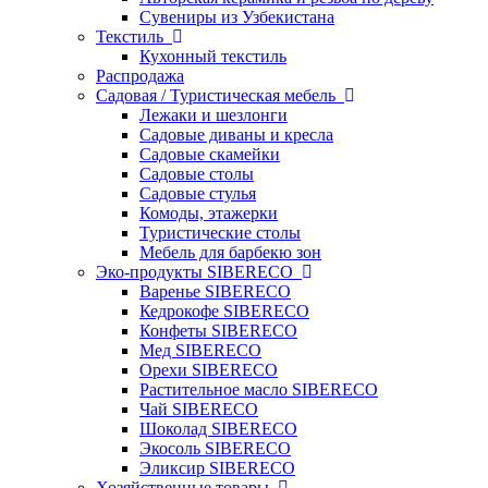
Сувениры из Узбекистана
Текстиль
Кухонный текстиль
Распродажа
Садовая / Туристическая мебель
Лежаки и шезлонги
Садовые диваны и кресла
Садовые скамейки
Садовые столы
Садовые стулья
Комоды, этажерки
Туристические столы
Мебель для барбекю зон
Эко-продукты SIBERECO
Варенье SIBERECO
Кедрокофе SIBERECO
Конфеты SIBERECO
Мед SIBERECO
Орехи SIBERECO
Растительное масло SIBERECO
Чай SIBERECO
Шоколад SIBERECO
Экосоль SIBERECO
Эликсир SIBERECO
Хозяйственные товары