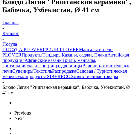
Блюдо Ляган "Риштанская керамика",
Бабочка, Узбекистан, Ø 41 см
Главная
-
Каталог
-
Посуда
ПОСУДА PLOVER
ГРИЛИ PLOVER
Мангалы и печи
PLOVER
Продукты
Тандыры
Казаны, саджи, Пчаки
Алтайская
продукция
Афганские казаны
Грили, мангалы,
коптильни
Очаги, кострища, дровницы
Варочно-отопительные
печи
Сувениры
Текстиль
Распродажа
Садовая / Туристическая
мебель
Эко-продукты SIBERECO
Хозяйственные товары
-
Блюдо Ляган "Риштанская керамика", Бабочка, Узбекистан, Ø
41 см
Previous
Next