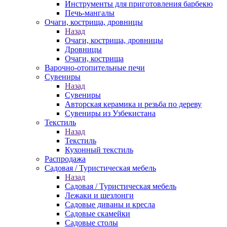
Инструменты для приготовления барбекю
Печь-мангалы
Очаги, кострища, дровницы
Назад
Очаги, кострища, дровницы
Дровницы
Очаги, кострища
Варочно-отопительные печи
Сувениры
Назад
Сувениры
Авторская керамика и резьба по дереву
Сувениры из Узбекистана
Текстиль
Назад
Текстиль
Кухонный текстиль
Распродажа
Садовая / Туристическая мебель
Назад
Садовая / Туристическая мебель
Лежаки и шезлонги
Садовые диваны и кресла
Садовые скамейки
Садовые столы