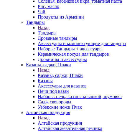
Соленья, кабачковая икра, томатная паста
Рис, масло
Чай
Продукты из Армении
Тандыры
Назад
Тандыры
Дровяные тандыры
Аксессуары и комплектующие для тандыра
Наборы: Тандыры + аксессуары
Керамическая посуда для тандыров
Дровницы и аксессуары
Казаны, саджи, Пчаки
Назад
Казаны, саджи, Пчаки
Казаны
Аксессуары для казанов
Печи под казан
Наборы: печь, казан с крышкой, шумовка
Садж сковороды
Узбекские ножи Пчак
Алтайская продукция
Назад
Алтайская продукция
Алтайская жевательная резинка