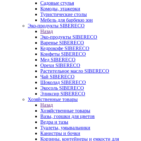
Садовые стулья
Комоды, этажерки
Туристические столы
Мебель для барбекю зон
Эко-продукты SIBERECO
Назад
Эко-продукты SIBERECO
Варенье SIBERECO
Кедрокофе SIBERECO
Конфеты SIBERECO
Мед SIBERECO
Орехи SIBERECO
Растительное масло SIBERECO
Чай SIBERECO
Шоколад SIBERECO
Экосоль SIBERECO
Эликсир SIBERECO
Хозяйственные товары
Назад
Хозяйственные товары
Вазы, горшки для цветов
Ведра и тазы
Туалеты, умывальники
Канистры и бочки
Корзины, контейнеры и емкости для