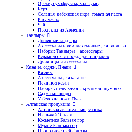
Орехи, сухофрукты, халва, мед
Курт
Соленья, кабачковая икра, томатная паста
Рис, масло
Чай
Продукты из Армении
Тандыры
Дровяные тандыры
Аксессуары и комплектующие для тандыра
Наборы: Тандыры + аксессуары
Керамическая посуда для тандыров
Дровницы и аксессуары
Казаны, саджи, Пчаки
Казаны
Аксессуары для казанов
Печи под казан
Наборы: печь, казан с крышкой, шумовка
Садж сковороды
Узбекские ножи Пчак
Алтайская продукция
Алтайская жевательная резинка
Иван-чай Эльзам
Косметика Бальзам гор
Мумиё Бальзам гор
Прополис-спрей Эльзам