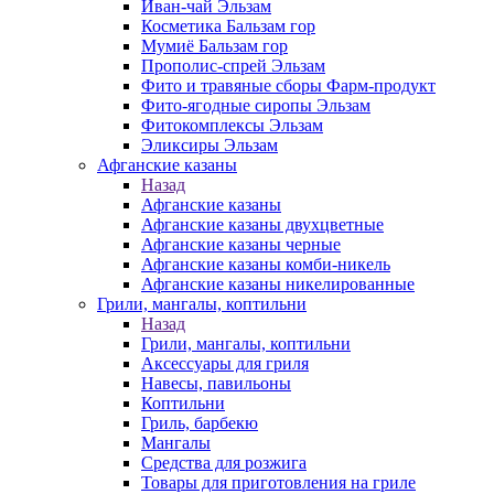
Иван-чай Эльзам
Косметика Бальзам гор
Мумиё Бальзам гор
Прополис-спрей Эльзам
Фито и травяные сборы Фарм-продукт
Фито-ягодные сиропы Эльзам
Фитокомплексы Эльзам
Эликсиры Эльзам
Афганские казаны
Назад
Афганские казаны
Афганские казаны двухцветные
Афганские казаны черные
Афганские казаны комби-никель
Афганские казаны никелированные
Грили, мангалы, коптильни
Назад
Грили, мангалы, коптильни
Аксессуары для гриля
Навесы, павильоны
Коптильни
Гриль, барбекю
Мангалы
Средства для розжига
Товары для приготовления на гриле