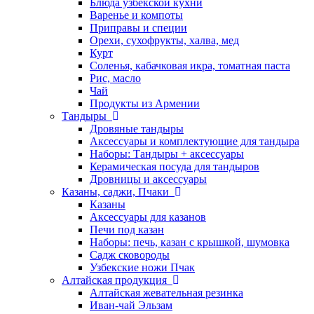
Блюда узбекской кухни
Варенье и компоты
Приправы и специи
Орехи, сухофрукты, халва, мед
Курт
Соленья, кабачковая икра, томатная паста
Рис, масло
Чай
Продукты из Армении
Тандыры
Дровяные тандыры
Аксессуары и комплектующие для тандыра
Наборы: Тандыры + аксессуары
Керамическая посуда для тандыров
Дровницы и аксессуары
Казаны, саджи, Пчаки
Казаны
Аксессуары для казанов
Печи под казан
Наборы: печь, казан с крышкой, шумовка
Садж сковороды
Узбекские ножи Пчак
Алтайская продукция
Алтайская жевательная резинка
Иван-чай Эльзам