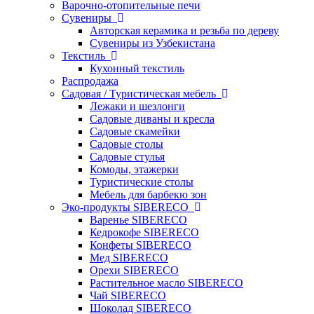
Варочно-отопительные печи
Сувениры
Авторская керамика и резьба по дереву
Сувениры из Узбекистана
Текстиль
Кухонный текстиль
Распродажа
Садовая / Туристическая мебель
Лежаки и шезлонги
Садовые диваны и кресла
Садовые скамейки
Садовые столы
Садовые стулья
Комоды, этажерки
Туристические столы
Мебель для барбекю зон
Эко-продукты SIBERECO
Варенье SIBERECO
Кедрокофе SIBERECO
Конфеты SIBERECO
Мед SIBERECO
Орехи SIBERECO
Растительное масло SIBERECO
Чай SIBERECO
Шоколад SIBERECO