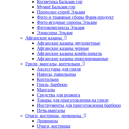
Косметика Бальзам гор
Мумиё Бальзам гор
Прополис-спрей Эльзам
Фито и травяные сборы Фарм-продукт
Фито-ягодные сиропы Эльзам
Фитокомплексы Эльзам
Эликсиры Эльзам
Афганские казаны
Афганские казаны двухцветные
Афганские казаны черные
Афганские казаны комби-никель
Афганские казаны никелированные
Грили, мангалы, коптильни
Аксессуары для гриля
Навесы, павильоны
Коптильни
Гриль, барбекю
Мангалы
Средства для розжига
Товары для приготовления на гриле
Инструменты для приготовления барбекю
Печь-мангалы
Очаги, кострища, дровницы
Дровницы
Очаги, кострища