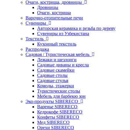
Очаги, кострища, дровницы
Дровницы
Очаги, кострища
Варочно-отопительные печи
Сувениры
Авторская керамика и резьба по дереву
Сувениры из Узбекистана
Текстиль
Кухонный текстиль
Распродажа
Садовая / Туристическая мебель
Лежаки и шезлонги
Садовые диваны и кресла
Садовые скамейки
Садовые столы
Садовые стулья
Комоды, этажерки
Туристические столы
Мебель для барбекю зон
Эко-продукты SIBERECO
Варенье SIBERECO
Кедрокофе SIBERECO
Конфеты SIBERECO
Мед SIBERECO
Орехи SIBERECO