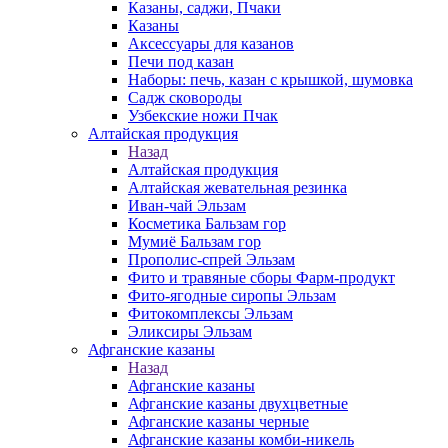
Казаны, саджи, Пчаки
Казаны
Аксессуары для казанов
Печи под казан
Наборы: печь, казан с крышкой, шумовка
Садж сковороды
Узбекские ножи Пчак
Алтайская продукция
Назад
Алтайская продукция
Алтайская жевательная резинка
Иван-чай Эльзам
Косметика Бальзам гор
Мумиё Бальзам гор
Прополис-спрей Эльзам
Фито и травяные сборы Фарм-продукт
Фито-ягодные сиропы Эльзам
Фитокомплексы Эльзам
Эликсиры Эльзам
Афганские казаны
Назад
Афганские казаны
Афганские казаны двухцветные
Афганские казаны черные
Афганские казаны комби-никель