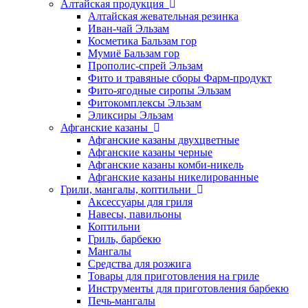
Алтайская продукция
Алтайская жевательная резинка
Иван-чай Эльзам
Косметика Бальзам гор
Мумиё Бальзам гор
Прополис-спрей Эльзам
Фито и травяные сборы Фарм-продукт
Фито-ягодные сиропы Эльзам
Фитокомплексы Эльзам
Эликсиры Эльзам
Афганские казаны
Афганские казаны двухцветные
Афганские казаны черные
Афганские казаны комби-никель
Афганские казаны никелированные
Грили, мангалы, коптильни
Аксессуары для гриля
Навесы, павильоны
Коптильни
Гриль, барбекю
Мангалы
Средства для розжига
Товары для приготовления на гриле
Инструменты для приготовления барбекю
Печь-мангалы