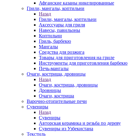
Афганские казаны никелированные
Грили, мангалы, коптильни
Назад
Грили, мангалы, коптильни
Аксессуары для гриля
Навесы, павильоны
Коптильни
Гриль, барбекю
Мангалы
Средства для розжига
Товары для приготовления на гриле
Инструменты для приготовления барбекю
Печь-мангалы
Очаги, кострища, дровницы
Назад
Очаги, кострища, дровницы
Дровницы
Очаги, кострища
Варочно-отопительные печи
Сувениры
Назад
Сувениры
Авторская керамика и резьба по дереву
Сувениры из Узбекистана
Текстиль