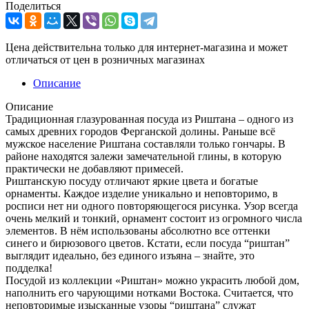
Поделиться
Цена действительна только для интернет-магазина и может
отличаться от цен в розничных магазинах
Описание
Описание
Традиционная глазурованная посуда из Риштана – одного из
самых древних городов Ферганской долины. Раньше всё
мужское население Риштана составляли только гончары. В
районе находятся залежи замечательной глины, в которую
практически не добавляют примесей.
Риштанскую посуду отличают яркие цвета и богатые
орнаменты. Каждое изделие уникально и неповторимо, в
росписи нет ни одного повторяющегося рисунка. Узор всегда
очень мелкий и тонкий, орнамент состоит из огромного числа
элементов. В нём использованы абсолютно все оттенки
синего и бирюзового цветов. Кстати, если посуда “риштан”
выглядит идеально, без единого изъяна – знайте, это
подделка!
Посудой из коллекции «Риштан» можно украсить любой дом,
наполнить его чарующими нотками Востока. Считается, что
неповторимые изысканные узоры “риштана” служат