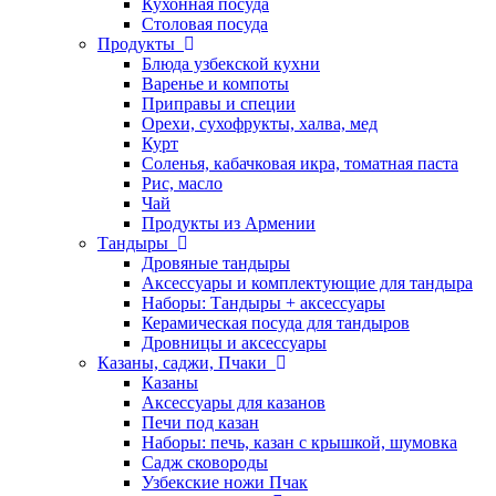
Кухонная посуда
Столовая посуда
Продукты
Блюда узбекской кухни
Варенье и компоты
Приправы и специи
Орехи, сухофрукты, халва, мед
Курт
Соленья, кабачковая икра, томатная паста
Рис, масло
Чай
Продукты из Армении
Тандыры
Дровяные тандыры
Аксессуары и комплектующие для тандыра
Наборы: Тандыры + аксессуары
Керамическая посуда для тандыров
Дровницы и аксессуары
Казаны, саджи, Пчаки
Казаны
Аксессуары для казанов
Печи под казан
Наборы: печь, казан с крышкой, шумовка
Садж сковороды
Узбекские ножи Пчак