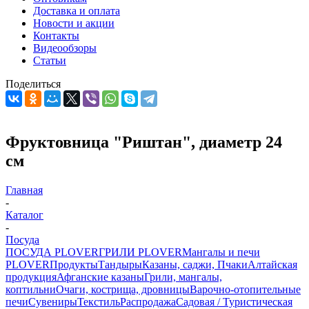
Доставка и оплата
Новости и акции
Контакты
Видеообзоры
Статьи
Поделиться
Фруктовница "Риштан", диаметр 24
см
Главная
-
Каталог
-
Посуда
ПОСУДА PLOVER
ГРИЛИ PLOVER
Мангалы и печи
PLOVER
Продукты
Тандыры
Казаны, саджи, Пчаки
Алтайская
продукция
Афганские казаны
Грили, мангалы,
коптильни
Очаги, кострища, дровницы
Варочно-отопительные
печи
Сувениры
Текстиль
Распродажа
Садовая / Туристическая