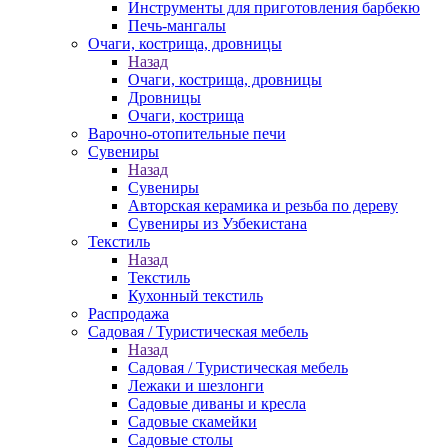
Инструменты для приготовления барбекю
Печь-мангалы
Очаги, кострища, дровницы
Назад
Очаги, кострища, дровницы
Дровницы
Очаги, кострища
Варочно-отопительные печи
Сувениры
Назад
Сувениры
Авторская керамика и резьба по дереву
Сувениры из Узбекистана
Текстиль
Назад
Текстиль
Кухонный текстиль
Распродажа
Садовая / Туристическая мебель
Назад
Садовая / Туристическая мебель
Лежаки и шезлонги
Садовые диваны и кресла
Садовые скамейки
Садовые столы