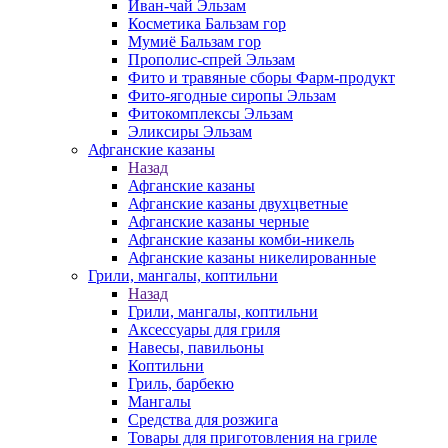
Иван-чай Эльзам
Косметика Бальзам гор
Мумиё Бальзам гор
Прополис-спрей Эльзам
Фито и травяные сборы Фарм-продукт
Фито-ягодные сиропы Эльзам
Фитокомплексы Эльзам
Эликсиры Эльзам
Афганские казаны
Назад
Афганские казаны
Афганские казаны двухцветные
Афганские казаны черные
Афганские казаны комби-никель
Афганские казаны никелированные
Грили, мангалы, коптильни
Назад
Грили, мангалы, коптильни
Аксессуары для гриля
Навесы, павильоны
Коптильни
Гриль, барбекю
Мангалы
Средства для розжига
Товары для приготовления на гриле