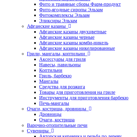
Фито и травяные сборы Фарм-продукт
Фито-ягодные сиропы Эльзам
Фитокомплексы Эльзам
Эликсиры Эльзам
Афганские казаны
Афганские казаны двухцветные
Афганские казаны черные
Афганские казаны комби-никель
Афганские казаны никелированные
Грили, мангалы, коптильни
Аксессуары для гриля
Навесы, павильоны
Коптильни
Гриль, барбекю
Мангалы
Средства для розжига
Товары для приготовления на гриле
Инструменты для приготовления барбекю
Печь-мангалы
Очаги, кострища, дровницы
Дровницы
Очаги, кострища
Варочно-отопительные печи
Сувениры
Авторская керамика и резьба по дереву