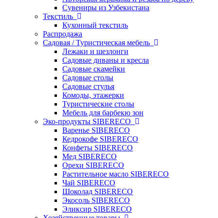
Сувениры из Узбекистана
Текстиль
Кухонный текстиль
Распродажа
Садовая / Туристическая мебель
Лежаки и шезлонги
Садовые диваны и кресла
Садовые скамейки
Садовые столы
Садовые стулья
Комоды, этажерки
Туристические столы
Мебель для барбекю зон
Эко-продукты SIBERECO
Варенье SIBERECO
Кедрокофе SIBERECO
Конфеты SIBERECO
Мед SIBERECO
Орехи SIBERECO
Растительное масло SIBERECO
Чай SIBERECO
Шоколад SIBERECO
Экосоль SIBERECO
Эликсир SIBERECO
Хозяйственные товары