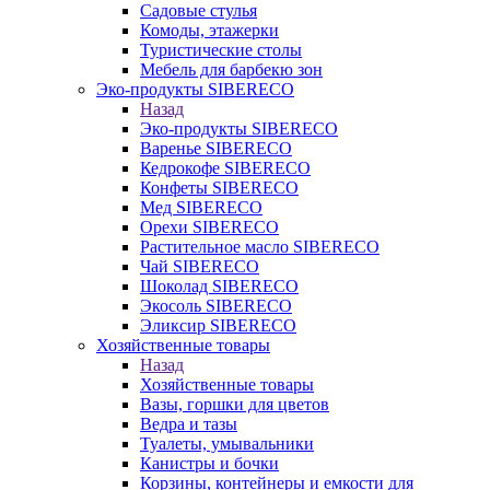
Садовые стулья
Комоды, этажерки
Туристические столы
Мебель для барбекю зон
Эко-продукты SIBERECO
Назад
Эко-продукты SIBERECO
Варенье SIBERECO
Кедрокофе SIBERECO
Конфеты SIBERECO
Мед SIBERECO
Орехи SIBERECO
Растительное масло SIBERECO
Чай SIBERECO
Шоколад SIBERECO
Экосоль SIBERECO
Эликсир SIBERECO
Хозяйственные товары
Назад
Хозяйственные товары
Вазы, горшки для цветов
Ведра и тазы
Туалеты, умывальники
Канистры и бочки
Корзины, контейнеры и емкости для