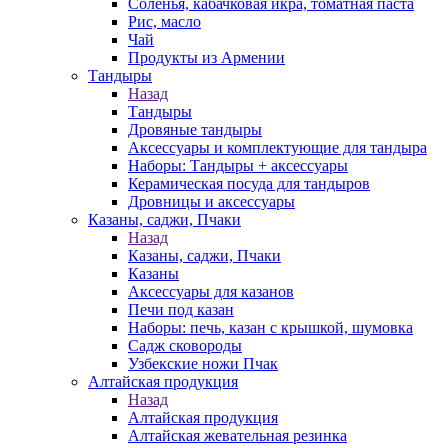
Соленья, кабачковая икра, томатная паста
Рис, масло
Чай
Продукты из Армении
Тандыры
Назад
Тандыры
Дровяные тандыры
Аксессуары и комплектующие для тандыра
Наборы: Тандыры + аксессуары
Керамическая посуда для тандыров
Дровницы и аксессуары
Казаны, саджи, Пчаки
Назад
Казаны, саджи, Пчаки
Казаны
Аксессуары для казанов
Печи под казан
Наборы: печь, казан с крышкой, шумовка
Садж сковороды
Узбекские ножи Пчак
Алтайская продукция
Назад
Алтайская продукция
Алтайская жевательная резинка