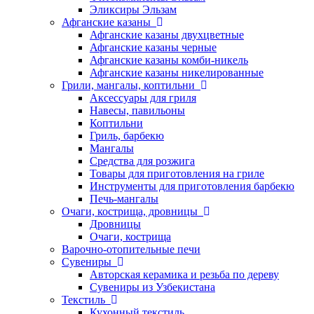
Эликсиры Эльзам
Афганские казаны
Афганские казаны двухцветные
Афганские казаны черные
Афганские казаны комби-никель
Афганские казаны никелированные
Грили, мангалы, коптильни
Аксессуары для гриля
Навесы, павильоны
Коптильни
Гриль, барбекю
Мангалы
Средства для розжига
Товары для приготовления на гриле
Инструменты для приготовления барбекю
Печь-мангалы
Очаги, кострища, дровницы
Дровницы
Очаги, кострища
Варочно-отопительные печи
Сувениры
Авторская керамика и резьба по дереву
Сувениры из Узбекистана
Текстиль
Кухонный текстиль