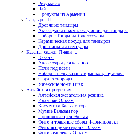
Рис, масло
Чай
Продукты из Армении
Тандыры
Дровяные тандыры
Аксессуары и комплектующие для тандыра
Наборы: Тандыры + аксессуары
Керамическая посуда для тандыров
Дровницы и аксессуары
Казаны, саджи, Пчаки
Казаны
Аксессуары для казанов
Печи под казан
Наборы: печь, казан с крышкой, шумовка
Садж сковороды
Узбекские ножи Пчак
Алтайская продукция
Алтайская жевательная резинка
Иван-чай Эльзам
Косметика Бальзам гор
Мумиё Бальзам гор
Прополис-спрей Эльзам
Фито и травяные сборы Фарм-продукт
Фито-ягодные сиропы Эльзам
Фитокомплексы Эльзам