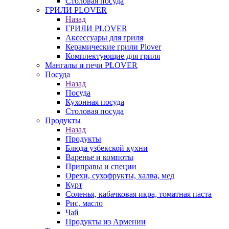
Столовая посуда
ГРИЛИ PLOVER
Назад
ГРИЛИ PLOVER
Аксессуары для гриля
Керамические грили Plover
Комплектующие для гриля
Мангалы и печи PLOVER
Посуда
Назад
Посуда
Кухонная посуда
Столовая посуда
Продукты
Назад
Продукты
Блюда узбекской кухни
Варенье и компоты
Приправы и специи
Орехи, сухофрукты, халва, мед
Курт
Соленья, кабачковая икра, томатная паста
Рис, масло
Чай
Продукты из Армении