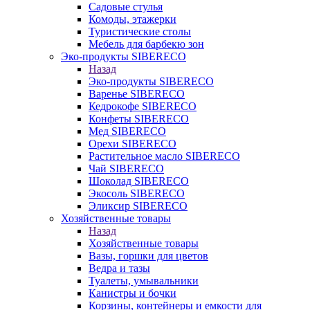
Садовые стулья
Комоды, этажерки
Туристические столы
Мебель для барбекю зон
Эко-продукты SIBERECO
Назад
Эко-продукты SIBERECO
Варенье SIBERECO
Кедрокофе SIBERECO
Конфеты SIBERECO
Мед SIBERECO
Орехи SIBERECO
Растительное масло SIBERECO
Чай SIBERECO
Шоколад SIBERECO
Экосоль SIBERECO
Эликсир SIBERECO
Хозяйственные товары
Назад
Хозяйственные товары
Вазы, горшки для цветов
Ведра и тазы
Туалеты, умывальники
Канистры и бочки
Корзины, контейнеры и емкости для