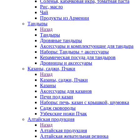
Соленья, кабачковая икра, томатная паста
Рис, масло
Чай
Продукты из Армении
Тандыры
Назад
Тандыры
Дровяные тандыры
Аксессуары и комплектующие для тандыра
Наборы: Тандыры + аксессуары
Керамическая посуда для тандыров
Дровницы и аксессуары
Казаны, саджи, Пчаки
Назад
Казаны, саджи, Пчаки
Казаны
Аксессуары для казанов
Печи под казан
Наборы: печь, казан с крышкой, шумовка
Садж сковороды
Узбекские ножи Пчак
Алтайская продукция
Назад
Алтайская продукция
Алтайская жевательная резинка