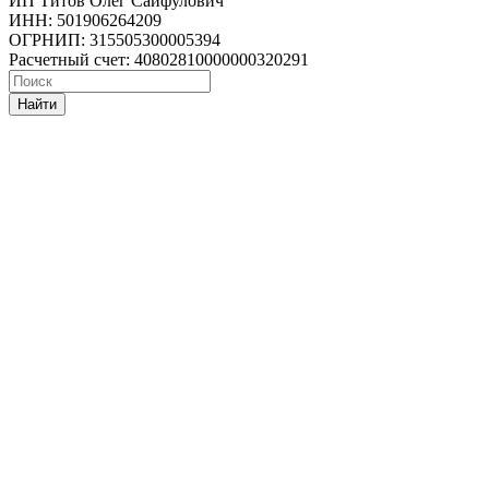
ИП Титов Олег Сайфулович
ИНН: 501906264209
ОГРНИП: 315505300005394
Расчетный счет: 40802810000000320291
Найти