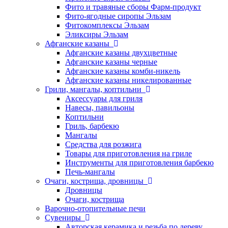
Фито и травяные сборы Фарм-продукт
Фито-ягодные сиропы Эльзам
Фитокомплексы Эльзам
Эликсиры Эльзам
Афганские казаны
Афганские казаны двухцветные
Афганские казаны черные
Афганские казаны комби-никель
Афганские казаны никелированные
Грили, мангалы, коптильни
Аксессуары для гриля
Навесы, павильоны
Коптильни
Гриль, барбекю
Мангалы
Средства для розжига
Товары для приготовления на гриле
Инструменты для приготовления барбекю
Печь-мангалы
Очаги, кострища, дровницы
Дровницы
Очаги, кострища
Варочно-отопительные печи
Сувениры
Авторская керамика и резьба по дереву