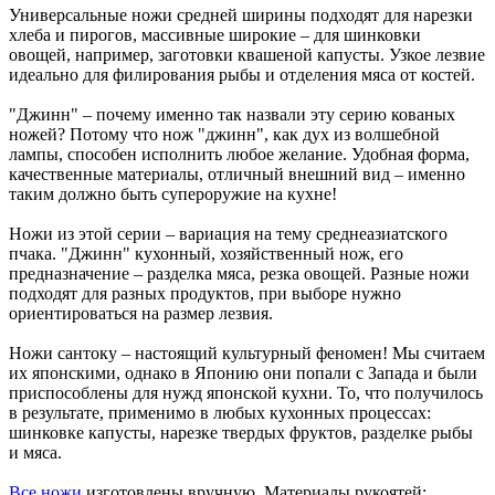
Универсальные ножи средней ширины подходят для нарезки
хлеба и пирогов, массивные широкие – для шинковки
овощей, например, заготовки квашеной капусты. Узкое лезвие
идеально для филирования рыбы и отделения мяса от костей.
"Джинн" – почему именно так назвали эту серию кованых
ножей? Потому что нож "джинн", как дух из волшебной
лампы, способен исполнить любое желание. Удобная форма,
качественные материалы, отличный внешний вид – именно
таким должно быть супероружие на кухне!
Ножи из этой серии – вариация на тему среднеазиатского
пчака. "Джинн" кухонный, хозяйственный нож, его
предназначение – разделка мяса, резка овощей. Разные ножи
подходят для разных продуктов, при выборе нужно
ориентироваться на размер лезвия.
Ножи сантоку – настоящий культурный феномен! Мы считаем
их японскими, однако в Японию они попали с Запада и были
приспособлены для нужд японской кухни. То, что получилось
в результате, применимо в любых кухонных процессах:
шинковке капусты, нарезке твердых фруктов, разделке рыбы
и мяса.
Все ножи
изготовлены вручную. Материалы рукоятей: