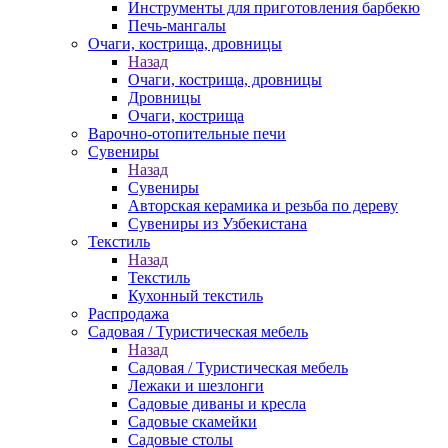
Инструменты для приготовления барбекю
Печь-мангалы
Очаги, кострища, дровницы
Назад
Очаги, кострища, дровницы
Дровницы
Очаги, кострища
Варочно-отопительные печи
Сувениры
Назад
Сувениры
Авторская керамика и резьба по дереву
Сувениры из Узбекистана
Текстиль
Назад
Текстиль
Кухонный текстиль
Распродажа
Садовая / Туристическая мебель
Назад
Садовая / Туристическая мебель
Лежаки и шезлонги
Садовые диваны и кресла
Садовые скамейки
Садовые столы