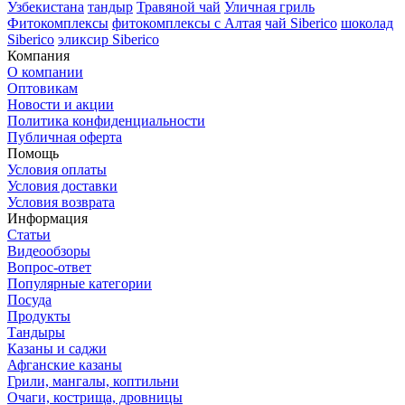
Узбекистана
тандыр
Травяной чай
Уличная гриль
Фитокомплексы
фитокомплексы с Алтая
чай Siberico
шоколад
Siberico
эликсир Siberico
Компания
О компании
Оптовикам
Новости и акции
Политика конфиденциальности
Публичная оферта
Помощь
Условия оплаты
Условия доставки
Условия возврата
Информация
Статьи
Видеообзоры
Вопрос-ответ
Популярные категории
Посуда
Продукты
Тандыры
Казаны и саджи
Афганские казаны
Грили, мангалы, коптильни
Очаги, кострища, дровницы