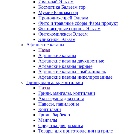
Иван-чай Эльзам
Косметика Бальзам гор
Мумиё Бальзам гор
Прополис-спрей Эльзам
Фито и травяные сборы Фарм-продукт
Фито-ягодные сиропы Эльзам
Фитокомплексы Эльзам
Эликсиры Эльзам
Афганские казаны
Назад
Афганские казаны
Афганские казаны двухцветные
Афганские казаны черные
Афганские казаны комби-никель
Афганские казаны никелированные
Грили, мангалы, коптильни
Назад
Грили, мангалы, коптильни
Аксессуары для гриля
Навесы, павильоны
Коптильни
Гриль, барбекю
Мангалы
Средства для розжига
Товары для приготовления на гриле