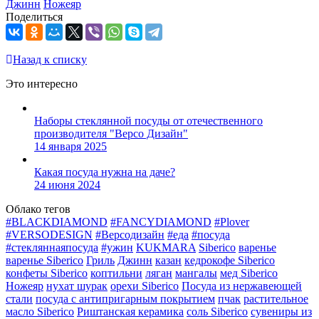
Джинн
Ножеяр
Поделиться
Назад к списку
Это интересно
Наборы стеклянной посуды от отечественного
производителя "Версо Дизайн"
14 января 2025
Какая посуда нужна на даче?
24 июня 2024
Облако тегов
#BLACKDIAMOND
#FANCYDIAMOND
#Plover
#VERSODESIGN
#Версодизайн
#еда
#посуда
#стекляннаяпосуда
#ужин
KUKMARA
Siberico
варенье
варенье Siberico
Гриль
Джинн
казан
кедрокофе Siberico
конфеты Siberico
коптильни
ляган
мангалы
мед Siberico
Ножеяр
нухат шурак
орехи Siberico
Посуда из нержавеющей
стали
посуда с антипригарным покрытием
пчак
растительное
масло Siberico
Риштанская керамика
соль Siberico
сувениры из