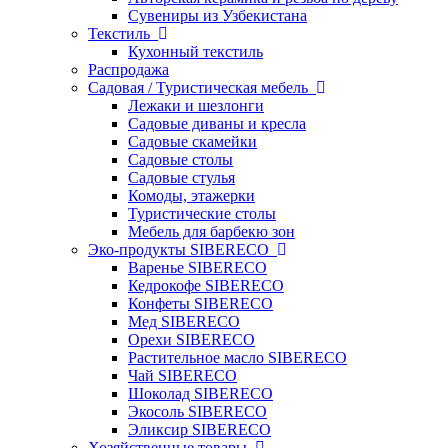
Сувениры из Узбекистана
Текстиль
Кухонный текстиль
Распродажа
Садовая / Туристическая мебель
Лежаки и шезлонги
Садовые диваны и кресла
Садовые скамейки
Садовые столы
Садовые стулья
Комоды, этажерки
Туристические столы
Мебель для барбекю зон
Эко-продукты SIBERECO
Варенье SIBERECO
Кедрокофе SIBERECO
Конфеты SIBERECO
Мед SIBERECO
Орехи SIBERECO
Растительное масло SIBERECO
Чай SIBERECO
Шоколад SIBERECO
Экосоль SIBERECO
Эликсир SIBERECO
Хозяйственные товары