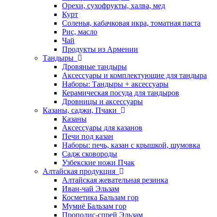
Орехи, сухофрукты, халва, мед
Курт
Соленья, кабачковая икра, томатная паста
Рис, масло
Чай
Продукты из Армении
Тандыры
Дровяные тандыры
Аксессуары и комплектующие для тандыра
Наборы: Тандыры + аксессуары
Керамическая посуда для тандыров
Дровницы и аксессуары
Казаны, саджи, Пчаки
Казаны
Аксессуары для казанов
Печи под казан
Наборы: печь, казан с крышкой, шумовка
Садж сковороды
Узбекские ножи Пчак
Алтайская продукция
Алтайская жевательная резинка
Иван-чай Эльзам
Косметика Бальзам гор
Мумиё Бальзам гор
Прополис-спрей Эльзам