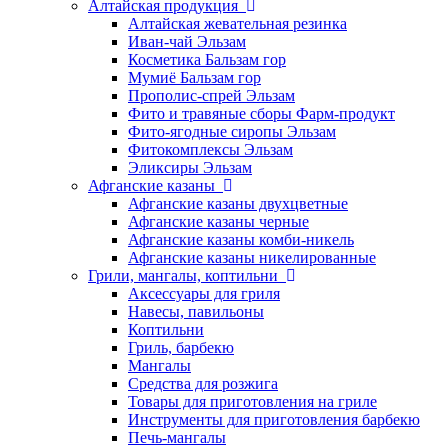
Алтайская продукция
Алтайская жевательная резинка
Иван-чай Эльзам
Косметика Бальзам гор
Мумиё Бальзам гор
Прополис-спрей Эльзам
Фито и травяные сборы Фарм-продукт
Фито-ягодные сиропы Эльзам
Фитокомплексы Эльзам
Эликсиры Эльзам
Афганские казаны
Афганские казаны двухцветные
Афганские казаны черные
Афганские казаны комби-никель
Афганские казаны никелированные
Грили, мангалы, коптильни
Аксессуары для гриля
Навесы, павильоны
Коптильни
Гриль, барбекю
Мангалы
Средства для розжига
Товары для приготовления на гриле
Инструменты для приготовления барбекю
Печь-мангалы