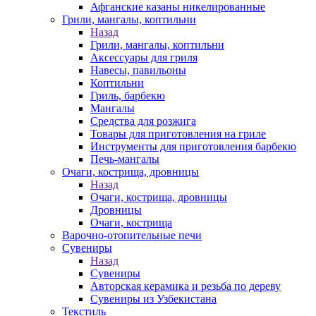
Афганские казаны никелированные
Грили, мангалы, коптильни
Назад
Грили, мангалы, коптильни
Аксессуары для гриля
Навесы, павильоны
Коптильни
Гриль, барбекю
Мангалы
Средства для розжига
Товары для приготовления на гриле
Инструменты для приготовления барбекю
Печь-мангалы
Очаги, кострища, дровницы
Назад
Очаги, кострища, дровницы
Дровницы
Очаги, кострища
Варочно-отопительные печи
Сувениры
Назад
Сувениры
Авторская керамика и резьба по дереву
Сувениры из Узбекистана
Текстиль