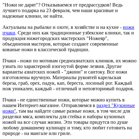
"Ножи не дарят"? Отказываемся от предрассудков! Ведь
лучшего подарка на 23 февраля, чем наши красивые и
надежные клинки, не найти.
Актуальны на рыбалке и охоте, в хозяйстве и на кухне -
ножи
пчаки
. Среди них как традиционные узбекские клинки, так и
продукция нижегородских мастерских "Ножеяр",
объединения мастеров, которые создают современные
кованые ножи в классической традиции.
Пчаки - ножи по мотивам среднеазиатских клинков, их можно
узнать по характерной изогнутой форме лезвия. Другие
варианты азиатских ножей - "джинн" и сантоку. Все ножи
изготовлены вручную. Материалы рукоятей карельская
береза, граб, орех, падук, кап, береста, лосиный рог. Каждый
нож уникален, каждый - отличный и неповторимый подарок.
Пчаки - не единственные ножи, которые можно купить в
нашем Интернет-магазине. Отправляемся в
раздел "Кухонные
ножи"
, там вы найдете самые разные ножи, в том числе для
разделки мяса, комплекты для стейка и наборы кухонных
ножей на все случаи жизни. Эти товары придутся по душе
любому домашнему кулинару и тому, кто любит готовить на
природе - на мангале или гриле.