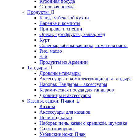
Кухонная посуда
Столовая посуда
Продукты
Блюда узбекской кухни
Варенье и компоты
Приправы и специи
Орехи, сухофрукты, халва, мед
Курт
Соленья, кабачковая икра, томатная паста
Рис, масло
Чай
Продукты из Армении
Тандыры
Дровяные тандыры
Аксессуары и комплектующие для тандыра
Наборы: Тандыры + аксессуары
Керамическая посуда для тандыров
Дровницы и аксессуары
Казаны, саджи, Пчаки
Казаны
Аксессуары для казанов
Печи под казан
Наборы: печь, казан с крышкой, шумовка
Садж сковороды
Узбекские ножи Пчак