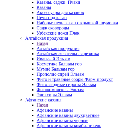
Казаны, саджи, Пчаки
Казаны
Аксессуары для казанов
Печи под казан
Наборы: печь, казан с крышкой, шумовка
Садж сковороды
Узбекские ножи Пчак
Алтайская продукция
Назад
Алтайская продукция
Алтайская жевательная резинка
Иван-чай Эльзам
Косметика Бальзам гор
Мумиё Бальзам гор
Прополис-спрей Эльзам
Фито и травяные сборы Фарм-продукт
Фито-ягодные сиропы Эльзам
Фитокомплексы Эльзам
Эликсиры Эльзам
Афганские казаны
Назад
Афганские казаны
Афганские казаны двухцветные
Афганские казаны черные
Афганские казаны комби-никель