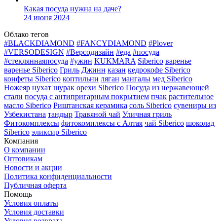
Какая посуда нужна на даче?
24 июня 2024
Облако тегов
#BLACKDIAMOND
#FANCYDIAMOND
#Plover
#VERSODESIGN
#Версодизайн
#еда
#посуда
#стекляннаяпосуда
#ужин
KUKMARA
Siberico
варенье
варенье Siberico
Гриль
Джинн
казан
кедрокофе Siberico
конфеты Siberico
коптильни
ляган
мангалы
мед Siberico
Ножеяр
нухат шурак
орехи Siberico
Посуда из нержавеющей
стали
посуда с антипригарным покрытием
пчак
растительное
масло Siberico
Риштанская керамика
соль Siberico
сувениры из
Узбекистана
тандыр
Травяной чай
Уличная гриль
Фитокомплексы
фитокомплексы с Алтая
чай Siberico
шоколад
Siberico
эликсир Siberico
Компания
О компании
Оптовикам
Новости и акции
Политика конфиденциальности
Публичная оферта
Помощь
Условия оплаты
Условия доставки
Условия возврата