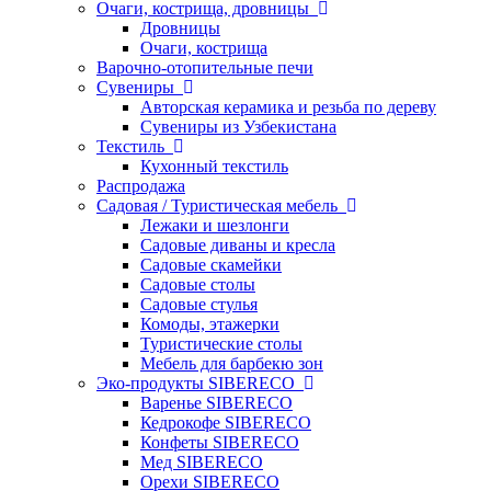
Очаги, кострища, дровницы
Дровницы
Очаги, кострища
Варочно-отопительные печи
Сувениры
Авторская керамика и резьба по дереву
Сувениры из Узбекистана
Текстиль
Кухонный текстиль
Распродажа
Садовая / Туристическая мебель
Лежаки и шезлонги
Садовые диваны и кресла
Садовые скамейки
Садовые столы
Садовые стулья
Комоды, этажерки
Туристические столы
Мебель для барбекю зон
Эко-продукты SIBERECO
Варенье SIBERECO
Кедрокофе SIBERECO
Конфеты SIBERECO
Мед SIBERECO
Орехи SIBERECO