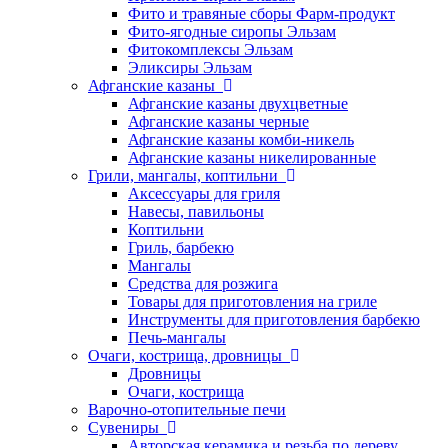
Фито и травяные сборы Фарм-продукт
Фито-ягодные сиропы Эльзам
Фитокомплексы Эльзам
Эликсиры Эльзам
Афганские казаны
Афганские казаны двухцветные
Афганские казаны черные
Афганские казаны комби-никель
Афганские казаны никелированные
Грили, мангалы, коптильни
Аксессуары для гриля
Навесы, павильоны
Коптильни
Гриль, барбекю
Мангалы
Средства для розжига
Товары для приготовления на гриле
Инструменты для приготовления барбекю
Печь-мангалы
Очаги, кострища, дровницы
Дровницы
Очаги, кострища
Варочно-отопительные печи
Сувениры
Авторская керамика и резьба по дереву