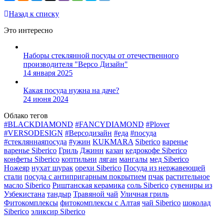
Назад к списку
Это интересно
Наборы стеклянной посуды от отечественного
производителя "Версо Дизайн"
14 января 2025
Какая посуда нужна на даче?
24 июня 2024
Облако тегов
#BLACKDIAMOND
#FANCYDIAMOND
#Plover
#VERSODESIGN
#Версодизайн
#еда
#посуда
#стекляннаяпосуда
#ужин
KUKMARA
Siberico
варенье
варенье Siberico
Гриль
Джинн
казан
кедрокофе Siberico
конфеты Siberico
коптильни
ляган
мангалы
мед Siberico
Ножеяр
нухат шурак
орехи Siberico
Посуда из нержавеющей
стали
посуда с антипригарным покрытием
пчак
растительное
масло Siberico
Риштанская керамика
соль Siberico
сувениры из
Узбекистана
тандыр
Травяной чай
Уличная гриль
Фитокомплексы
фитокомплексы с Алтая
чай Siberico
шоколад
Siberico
эликсир Siberico