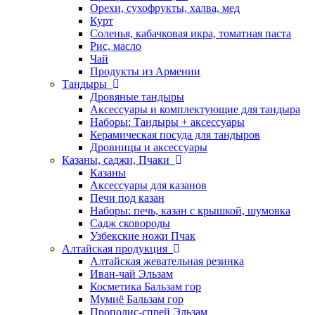
Орехи, сухофрукты, халва, мед
Курт
Соленья, кабачковая икра, томатная паста
Рис, масло
Чай
Продукты из Армении
Тандыры
Дровяные тандыры
Аксессуары и комплектующие для тандыра
Наборы: Тандыры + аксессуары
Керамическая посуда для тандыров
Дровницы и аксессуары
Казаны, саджи, Пчаки
Казаны
Аксессуары для казанов
Печи под казан
Наборы: печь, казан с крышкой, шумовка
Садж сковороды
Узбекские ножи Пчак
Алтайская продукция
Алтайская жевательная резинка
Иван-чай Эльзам
Косметика Бальзам гор
Мумиё Бальзам гор
Прополис-спрей Эльзам