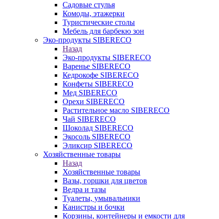
Садовые стулья
Комоды, этажерки
Туристические столы
Мебель для барбекю зон
Эко-продукты SIBERECO
Назад
Эко-продукты SIBERECO
Варенье SIBERECO
Кедрокофе SIBERECO
Конфеты SIBERECO
Мед SIBERECO
Орехи SIBERECO
Растительное масло SIBERECO
Чай SIBERECO
Шоколад SIBERECO
Экосоль SIBERECO
Эликсир SIBERECO
Хозяйственные товары
Назад
Хозяйственные товары
Вазы, горшки для цветов
Ведра и тазы
Туалеты, умывальники
Канистры и бочки
Корзины, контейнеры и емкости для