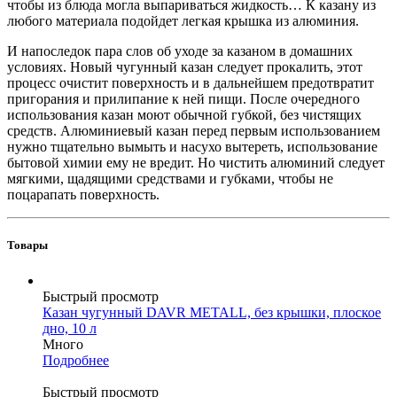
чтобы из блюда могла выпариваться жидкость… К казану из
любого материала подойдет легкая крышка из алюминия.
И напоследок пара слов об уходе за казаном в домашних
условиях. Новый чугунный казан следует прокалить, этот
процесс очистит поверхность и в дальнейшем предотвратит
пригорания и прилипание к ней пищи. После очередного
использования казан моют обычной губкой, без чистящих
средств. Алюминиевый казан перед первым использованием
нужно тщательно вымыть и насухо вытереть, использование
бытовой химии ему не вредит. Но чистить алюминий следует
мягкими, щадящими средствами и губками, чтобы не
поцарапать поверхность.
Товары
Быстрый просмотр
Казан чугунный DAVR METALL, без крышки, плоское
дно, 10 л
Много
Подробнее
Быстрый просмотр