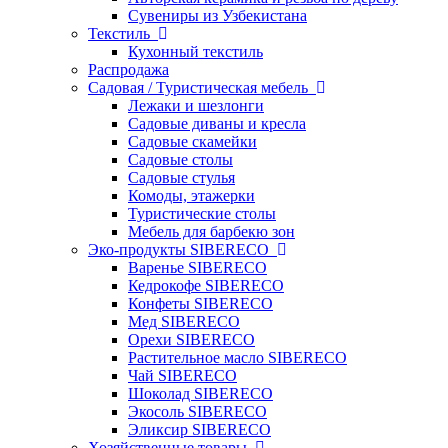
Сувениры из Узбекистана
Текстиль
Кухонный текстиль
Распродажа
Садовая / Туристическая мебель
Лежаки и шезлонги
Садовые диваны и кресла
Садовые скамейки
Садовые столы
Садовые стулья
Комоды, этажерки
Туристические столы
Мебель для барбекю зон
Эко-продукты SIBERECO
Варенье SIBERECO
Кедрокофе SIBERECO
Конфеты SIBERECO
Мед SIBERECO
Орехи SIBERECO
Растительное масло SIBERECO
Чай SIBERECO
Шоколад SIBERECO
Экосоль SIBERECO
Эликсир SIBERECO
Хозяйственные товары