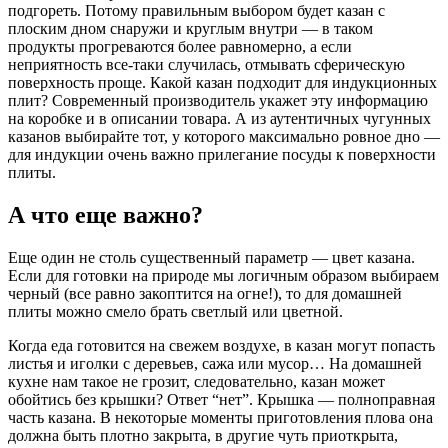
подгореть. Потому правильным выбором будет казан с
плоским дном снаружи и круглым внутри — в таком
продукты прогреваются более равномерно, а если
неприятность все-таки случилась, отмывать сферическую
поверхность проще. Какой казан подходит для индукционных
плит? Современный производитель укажет эту информацию
на коробке и в описании товара. А из аутентичных чугунных
казанов выбирайте тот, у которого максимально ровное дно —
для индукции очень важно прилегание посуды к поверхности
плиты.
А что еще важно?
Еще один не столь существенный параметр — цвет казана.
Если для готовки на природе мы логичным образом выбираем
черный (все равно закоптится на огне!), то для домашней
плиты можно смело брать светлый или цветной.
Когда еда готовится на свежем воздухе, в казан могут попасть
листья и иголки с деревьев, сажа или мусор… На домашней
кухне нам такое не грозит, следовательно, казан может
обойтись без крышки? Ответ “нет”. Крышка — полноправная
часть казана. В некоторые моменты приготовления плова она
должна быть плотно закрыта, в другие чуть приоткрыта,