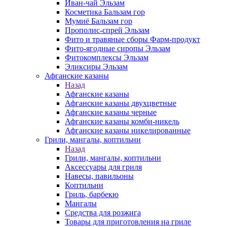
Иван-чай Эльзам
Косметика Бальзам гор
Мумиё Бальзам гор
Прополис-спрей Эльзам
Фито и травяные сборы Фарм-продукт
Фито-ягодные сиропы Эльзам
Фитокомплексы Эльзам
Эликсиры Эльзам
Афганские казаны
Назад
Афганские казаны
Афганские казаны двухцветные
Афганские казаны черные
Афганские казаны комби-никель
Афганские казаны никелированные
Грили, мангалы, коптильни
Назад
Грили, мангалы, коптильни
Аксессуары для гриля
Навесы, павильоны
Коптильни
Гриль, барбекю
Мангалы
Средства для розжига
Товары для приготовления на гриле