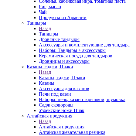
Соленья, кабачковая икра, томатная паста
Рис, масло
Чай
Продукты из Армении
Тандыры
Назад
Тандыры
Дровяные тандыры
Аксессуары и комплектующие для тандыра
Наборы: Тандыры + аксессуары
Керамическая посуда для тандыров
Дровницы и аксессуары
Казаны, саджи, Пчаки
Назад
Казаны, саджи, Пчаки
Казаны
Аксессуары для казанов
Печи под казан
Наборы: печь, казан с крышкой, шумовка
Садж сковороды
Узбекские ножи Пчак
Алтайская продукция
Назад
Алтайская продукция
Алтайская жевательная резинка