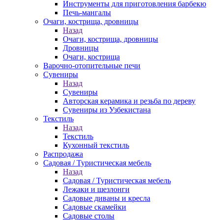
Инструменты для приготовления барбекю
Печь-мангалы
Очаги, кострища, дровницы
Назад
Очаги, кострища, дровницы
Дровницы
Очаги, кострища
Варочно-отопительные печи
Сувениры
Назад
Сувениры
Авторская керамика и резьба по дереву
Сувениры из Узбекистана
Текстиль
Назад
Текстиль
Кухонный текстиль
Распродажа
Садовая / Туристическая мебель
Назад
Садовая / Туристическая мебель
Лежаки и шезлонги
Садовые диваны и кресла
Садовые скамейки
Садовые столы