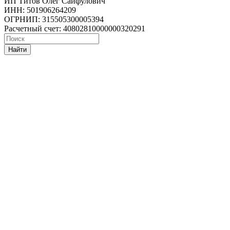
ИП Титов Олег Сайфулович
ИНН: 501906264209
ОГРНИП: 315505300005394
Расчетный счет: 40802810000000320291
Найти