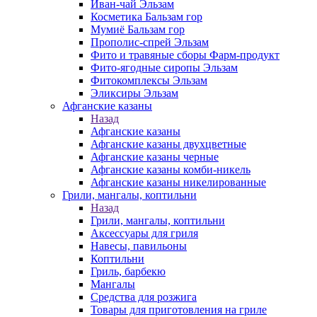
Иван-чай Эльзам
Косметика Бальзам гор
Мумиё Бальзам гор
Прополис-спрей Эльзам
Фито и травяные сборы Фарм-продукт
Фито-ягодные сиропы Эльзам
Фитокомплексы Эльзам
Эликсиры Эльзам
Афганские казаны
Назад
Афганские казаны
Афганские казаны двухцветные
Афганские казаны черные
Афганские казаны комби-никель
Афганские казаны никелированные
Грили, мангалы, коптильни
Назад
Грили, мангалы, коптильни
Аксессуары для гриля
Навесы, павильоны
Коптильни
Гриль, барбекю
Мангалы
Средства для розжига
Товары для приготовления на гриле