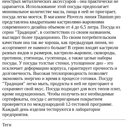
неострых металлических аксессуаров - она практически не
царапается. Использование этой посуды предполагает
минимальное количестве масла, пища в ней не пригорает,
посуда легко моется. В магазине Plover.ru линия Titanium pro
представлена квадратными кастрюлями-жаровнями
современного дизайна объемом от 4 до 6,5 литра. Посуда из
серии "Традиция", в соответствии со своим названием,
выглядит более традиционно. По своим потребительским
качествам она так же хороша, как предыдущая линия, но
ассортимент ее намного больше! В серию входят кастрюли
разных видов и размеров, кастрюли-жаровни, сковороды,
противни, утятницы, гусятницы, а также целые наборы
посуды. У посуды толстые стенки, утолщенное дно - это
исключает деформацию корпуса, гарантирует прочность и
долговечность. Высокая теплопроводность позволяет
экономить энергию и время в процессе готовки. Посуду
"Традиция" легко мыть, продукты в ней не пригорают и
сохраняют свой вкус. Посуда подходит для всех типов плит,
кроме индукционных. Чтобы получить все необходимые
сертификаты, посуда с антипригарным покрытием
проверяется по международной 12-тестовой программе.
Каждый день изделия тестируются в лаборатории
предприятия.
Теги