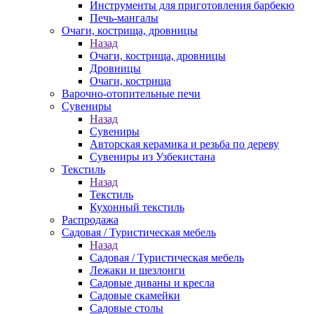
Инструменты для приготовления барбекю
Печь-мангалы
Очаги, кострища, дровницы
Назад
Очаги, кострища, дровницы
Дровницы
Очаги, кострища
Варочно-отопительные печи
Сувениры
Назад
Сувениры
Авторская керамика и резьба по дереву
Сувениры из Узбекистана
Текстиль
Назад
Текстиль
Кухонный текстиль
Распродажа
Садовая / Туристическая мебель
Назад
Садовая / Туристическая мебель
Лежаки и шезлонги
Садовые диваны и кресла
Садовые скамейки
Садовые столы