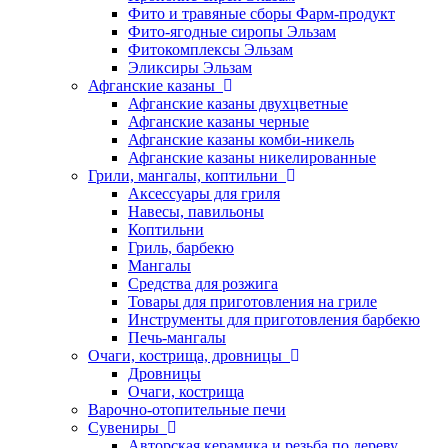
Фито и травяные сборы Фарм-продукт
Фито-ягодные сиропы Эльзам
Фитокомплексы Эльзам
Эликсиры Эльзам
Афганские казаны
Афганские казаны двухцветные
Афганские казаны черные
Афганские казаны комби-никель
Афганские казаны никелированные
Грили, мангалы, коптильни
Аксессуары для гриля
Навесы, павильоны
Коптильни
Гриль, барбекю
Мангалы
Средства для розжига
Товары для приготовления на гриле
Инструменты для приготовления барбекю
Печь-мангалы
Очаги, кострища, дровницы
Дровницы
Очаги, кострища
Варочно-отопительные печи
Сувениры
Авторская керамика и резьба по дереву