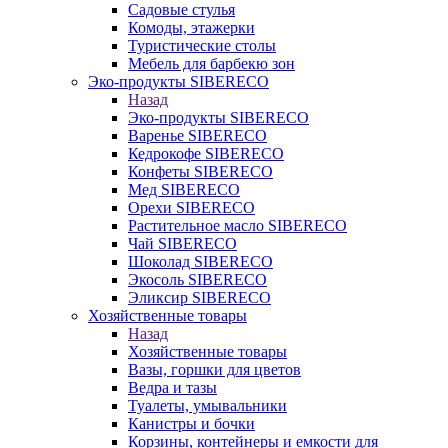
Садовые стулья
Комоды, этажерки
Туристические столы
Мебель для барбекю зон
Эко-продукты SIBERECO
Назад
Эко-продукты SIBERECO
Варенье SIBERECO
Кедрокофе SIBERECO
Конфеты SIBERECO
Мед SIBERECO
Орехи SIBERECO
Растительное масло SIBERECO
Чай SIBERECO
Шоколад SIBERECO
Экосоль SIBERECO
Эликсир SIBERECO
Хозяйственные товары
Назад
Хозяйственные товары
Вазы, горшки для цветов
Ведра и тазы
Туалеты, умывальники
Канистры и бочки
Корзины, контейнеры и емкости для