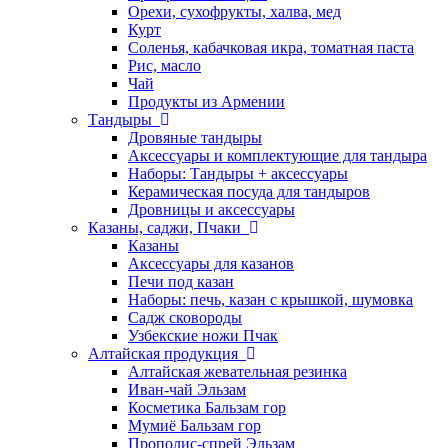
Орехи, сухофрукты, халва, мед
Курт
Соленья, кабачковая икра, томатная паста
Рис, масло
Чай
Продукты из Армении
Тандыры
Дровяные тандыры
Аксессуары и комплектующие для тандыра
Наборы: Тандыры + аксессуары
Керамическая посуда для тандыров
Дровницы и аксессуары
Казаны, саджи, Пчаки
Казаны
Аксессуары для казанов
Печи под казан
Наборы: печь, казан с крышкой, шумовка
Садж сковороды
Узбекские ножи Пчак
Алтайская продукция
Алтайская жевательная резинка
Иван-чай Эльзам
Косметика Бальзам гор
Мумиё Бальзам гор
Прополис-спрей Эльзам