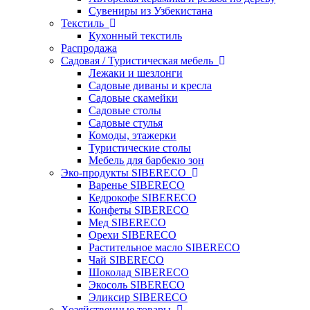
Сувениры из Узбекистана
Текстиль
Кухонный текстиль
Распродажа
Садовая / Туристическая мебель
Лежаки и шезлонги
Садовые диваны и кресла
Садовые скамейки
Садовые столы
Садовые стулья
Комоды, этажерки
Туристические столы
Мебель для барбекю зон
Эко-продукты SIBERECO
Варенье SIBERECO
Кедрокофе SIBERECO
Конфеты SIBERECO
Мед SIBERECO
Орехи SIBERECO
Растительное масло SIBERECO
Чай SIBERECO
Шоколад SIBERECO
Экосоль SIBERECO
Эликсир SIBERECO
Хозяйственные товары