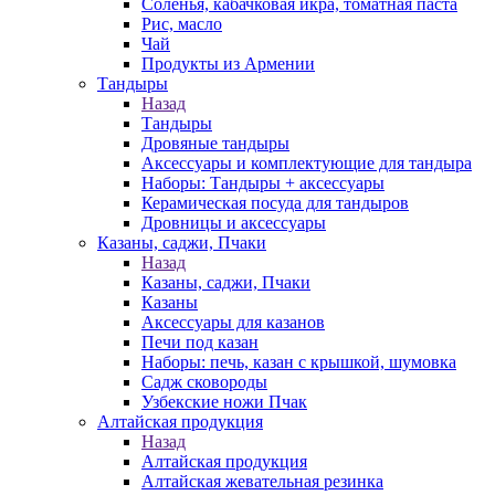
Соленья, кабачковая икра, томатная паста
Рис, масло
Чай
Продукты из Армении
Тандыры
Назад
Тандыры
Дровяные тандыры
Аксессуары и комплектующие для тандыра
Наборы: Тандыры + аксессуары
Керамическая посуда для тандыров
Дровницы и аксессуары
Казаны, саджи, Пчаки
Назад
Казаны, саджи, Пчаки
Казаны
Аксессуары для казанов
Печи под казан
Наборы: печь, казан с крышкой, шумовка
Садж сковороды
Узбекские ножи Пчак
Алтайская продукция
Назад
Алтайская продукция
Алтайская жевательная резинка