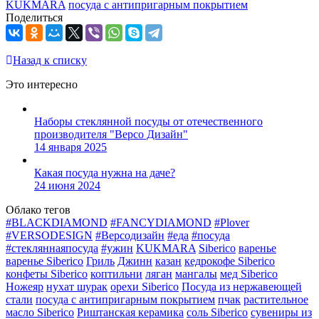
KUKMARA
посуда с антипригарным покрытием
Поделиться
Назад к списку
Это интересно
Наборы стеклянной посуды от отечественного
производителя "Версо Дизайн"
14 января 2025
Какая посуда нужна на даче?
24 июня 2024
Облако тегов
#BLACKDIAMOND
#FANCYDIAMOND
#Plover
#VERSODESIGN
#Версодизайн
#еда
#посуда
#стекляннаяпосуда
#ужин
KUKMARA
Siberico
варенье
варенье Siberico
Гриль
Джинн
казан
кедрокофе Siberico
конфеты Siberico
коптильни
ляган
мангалы
мед Siberico
Ножеяр
нухат шурак
орехи Siberico
Посуда из нержавеющей
стали
посуда с антипригарным покрытием
пчак
растительное
масло Siberico
Риштанская керамика
соль Siberico
сувениры из