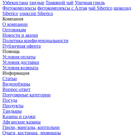
Узбекистана
тандыр
Травяной чай
Уличная гриль
Фитокомплексы
фитокомплексы с Алтая
чай Siberico
шоколад
Siberico
эликсир Siberico
Компания
О компании
Оптовикам
Новости и акции
Политика конфиденциальности
Публичная оферта
Помощь
Условия оплаты
Условия доставки
Условия возврата
Информация
Статьи
Видеообзоры
Вопрос-ответ
Популярные категории
Посуда
Продукты
Тандыры
Казаны и саджи
Афганские казаны
Грили, мангалы, коптильни
Очаги, кострища, дровницы