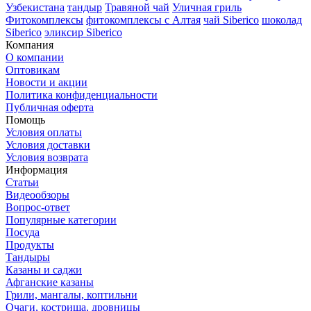
Узбекистана
тандыр
Травяной чай
Уличная гриль
Фитокомплексы
фитокомплексы с Алтая
чай Siberico
шоколад
Siberico
эликсир Siberico
Компания
О компании
Оптовикам
Новости и акции
Политика конфиденциальности
Публичная оферта
Помощь
Условия оплаты
Условия доставки
Условия возврата
Информация
Статьи
Видеообзоры
Вопрос-ответ
Популярные категории
Посуда
Продукты
Тандыры
Казаны и саджи
Афганские казаны
Грили, мангалы, коптильни
Очаги, кострища, дровницы