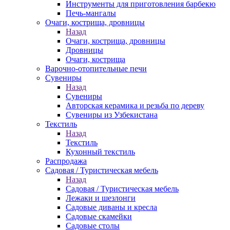
Инструменты для приготовления барбекю
Печь-мангалы
Очаги, кострища, дровницы
Назад
Очаги, кострища, дровницы
Дровницы
Очаги, кострища
Варочно-отопительные печи
Сувениры
Назад
Сувениры
Авторская керамика и резьба по дереву
Сувениры из Узбекистана
Текстиль
Назад
Текстиль
Кухонный текстиль
Распродажа
Садовая / Туристическая мебель
Назад
Садовая / Туристическая мебель
Лежаки и шезлонги
Садовые диваны и кресла
Садовые скамейки
Садовые столы