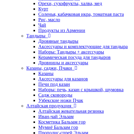
Орехи, сухофрукты, халва, мед
Курт
Соленья, кабачковая икра, томатная паста
Рис, масло
Чай
Продукты из Армении
Тандыры
Дровяные тандыры
Аксессуары и комплектующие для тандыра
Наборы: Тандыры + аксессуары
Керамическая посуда для тандыров
Дровницы и аксессуары
Казаны, саджи, Пчаки
Казаны
Аксессуары для казанов
Печи под казан
Наборы: печь, казан с крышкой, шумовка
Садж сковороды
Узбекские ножи Пчак
Алтайская продукция
Алтайская жевательная резинка
Иван-чай Эльзам
Косметика Бальзам гор
Мумиё Бальзам гор
Прополис-спрей Эльзам