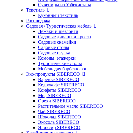
Сувениры из Узбекистана
Текстиль
Кухонный текстиль
Распродажа
Садовая / Туристическая мебель
Лежаки и шезлонги
Садовые диваны и кресла
Садовые скамейки
Садовые столы
Садовые стулья
Комоды, этажерки
Туристические столы
Мебель для барбекю зон
Эко-продукты SIBERECO
Варенье SIBERECO
Кедрокофе SIBERECO
Конфеты SIBERECO
Мед SIBERECO
Орехи SIBERECO
Растительное масло SIBERECO
Чай SIBERECO
Шоколад SIBERECO
Экосоль SIBERECO
Эликсир SIBERECO
Хозяйственные товары