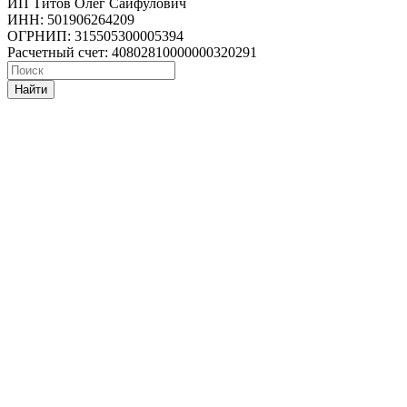
ИП Титов Олег Сайфулович
ИНН: 501906264209
ОГРНИП: 315505300005394
Расчетный счет: 40802810000000320291
Найти