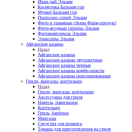
Иван-чай Эльзам
Косметика Бальзам гор
Мумиё Бальзам гор
Прополис-спрей Эльзам
Фито и травяные сборы Фарм-продукт
Фито-ягодные сиропы Эльзам
Фитокомплексы Эльзам
Эликсиры Эльзам
Афганские казаны
Назад
Афганские казаны
Афганские казаны двухцветные
Афганские казаны черные
Афганские казаны комби-никель
Афганские казаны никелированные
Грили, мангалы, коптильни
Назад
Грили, мангалы, коптильни
Аксессуары для гриля
Навесы, павильоны
Коптильни
Гриль, барбекю
Мангалы
Средства для розжига
Товары для приготовления на гриле