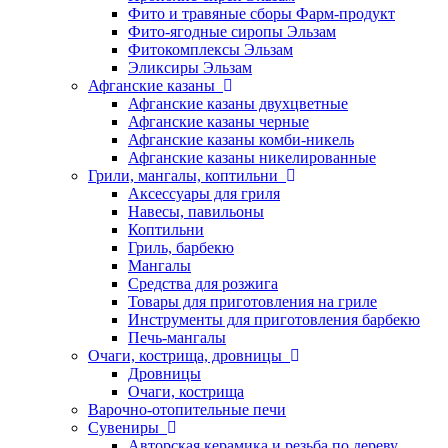
Фито и травяные сборы Фарм-продукт
Фито-ягодные сиропы Эльзам
Фитокомплексы Эльзам
Эликсиры Эльзам
Афганские казаны
Афганские казаны двухцветные
Афганские казаны черные
Афганские казаны комби-никель
Афганские казаны никелированные
Грили, мангалы, коптильни
Аксессуары для гриля
Навесы, павильоны
Коптильни
Гриль, барбекю
Мангалы
Средства для розжига
Товары для приготовления на гриле
Инструменты для приготовления барбекю
Печь-мангалы
Очаги, кострища, дровницы
Дровницы
Очаги, кострища
Варочно-отопительные печи
Сувениры
Авторская керамика и резьба по дереву