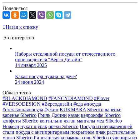
Поделиться
Назад к списку
Это интересно
Наборы стеклянной посуды от отечественного
производителя "Версо Дизайн"
14 января 2025
Какая посуда нужна на даче?
24 июня 2024
Облако тегов
#BLACKDIAMOND
#FANCYDIAMOND
#Plover
#VERSODESIGN
#Версодизайн
#еда
#посуда
#стекляннаяпосуда
#ужин
KUKMARA
Siberico
варенье
варенье Siberico
Гриль
Джинн
казан
кедрокофе Siberico
конфеты Siberico
коптильни
ляган
мангалы
мед Siberico
Ножеяр
нухат шурак
орехи Siberico
Посуда из нержавеющей
стали
посуда с антипригарным покрытием
пчак
растительное
масло Siberico
Риштанская керамика
соль Siberico
сувениры из