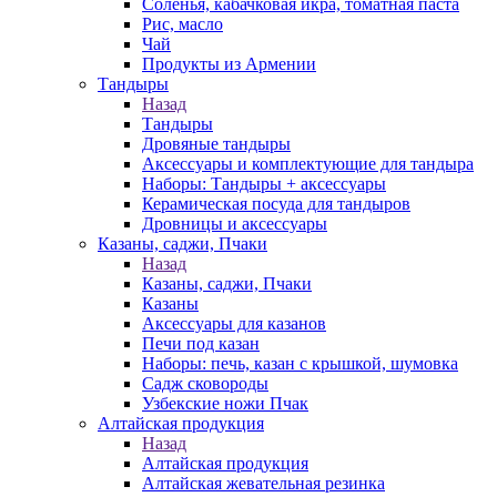
Соленья, кабачковая икра, томатная паста
Рис, масло
Чай
Продукты из Армении
Тандыры
Назад
Тандыры
Дровяные тандыры
Аксессуары и комплектующие для тандыра
Наборы: Тандыры + аксессуары
Керамическая посуда для тандыров
Дровницы и аксессуары
Казаны, саджи, Пчаки
Назад
Казаны, саджи, Пчаки
Казаны
Аксессуары для казанов
Печи под казан
Наборы: печь, казан с крышкой, шумовка
Садж сковороды
Узбекские ножи Пчак
Алтайская продукция
Назад
Алтайская продукция
Алтайская жевательная резинка