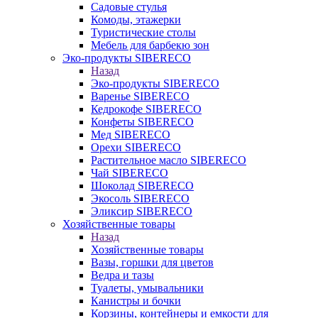
Садовые стулья
Комоды, этажерки
Туристические столы
Мебель для барбекю зон
Эко-продукты SIBERECO
Назад
Эко-продукты SIBERECO
Варенье SIBERECO
Кедрокофе SIBERECO
Конфеты SIBERECO
Мед SIBERECO
Орехи SIBERECO
Растительное масло SIBERECO
Чай SIBERECO
Шоколад SIBERECO
Экосоль SIBERECO
Эликсир SIBERECO
Хозяйственные товары
Назад
Хозяйственные товары
Вазы, горшки для цветов
Ведра и тазы
Туалеты, умывальники
Канистры и бочки
Корзины, контейнеры и емкости для