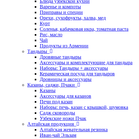
Блюда узбекской кухни
Варенье и компоты
Приправы и специи
Орехи, сухофрукты, халва, мед
Курт
Соленья, кабачковая икра, томатная паста
Рис, масло
Чай
Продукты из Армении
Тандыры
Дровяные тандыры
Аксессуары и комплектующие для тандыра
Наборы: Тандыры + аксессуары
Керамическая посуда для тандыров
Дровницы и аксессуары
Казаны, саджи, Пчаки
Казаны
Аксессуары для казанов
Печи под казан
Наборы: печь, казан с крышкой, шумовка
Садж сковороды
Узбекские ножи Пчак
Алтайская продукция
Алтайская жевательная резинка
Иван-чай Эльзам