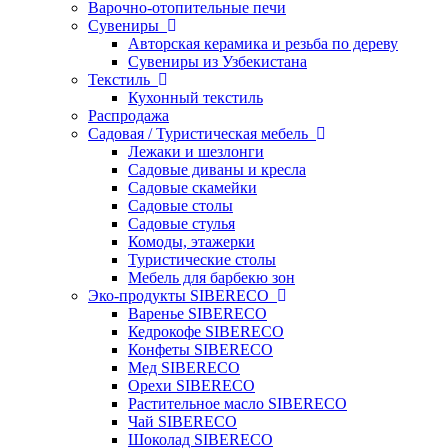
Варочно-отопительные печи
Сувениры
Авторская керамика и резьба по дереву
Сувениры из Узбекистана
Текстиль
Кухонный текстиль
Распродажа
Садовая / Туристическая мебель
Лежаки и шезлонги
Садовые диваны и кресла
Садовые скамейки
Садовые столы
Садовые стулья
Комоды, этажерки
Туристические столы
Мебель для барбекю зон
Эко-продукты SIBERECO
Варенье SIBERECO
Кедрокофе SIBERECO
Конфеты SIBERECO
Мед SIBERECO
Орехи SIBERECO
Растительное масло SIBERECO
Чай SIBERECO
Шоколад SIBERECO