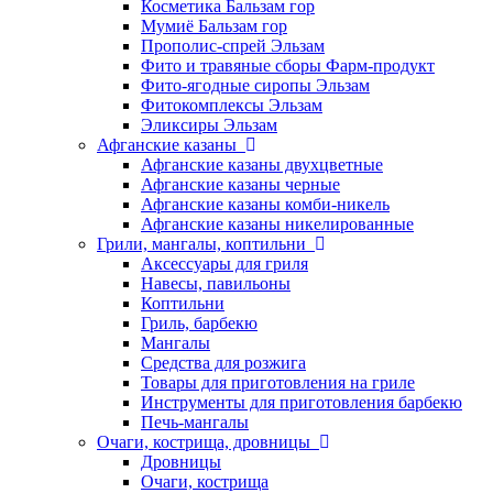
Косметика Бальзам гор
Мумиё Бальзам гор
Прополис-спрей Эльзам
Фито и травяные сборы Фарм-продукт
Фито-ягодные сиропы Эльзам
Фитокомплексы Эльзам
Эликсиры Эльзам
Афганские казаны
Афганские казаны двухцветные
Афганские казаны черные
Афганские казаны комби-никель
Афганские казаны никелированные
Грили, мангалы, коптильни
Аксессуары для гриля
Навесы, павильоны
Коптильни
Гриль, барбекю
Мангалы
Средства для розжига
Товары для приготовления на гриле
Инструменты для приготовления барбекю
Печь-мангалы
Очаги, кострища, дровницы
Дровницы
Очаги, кострища