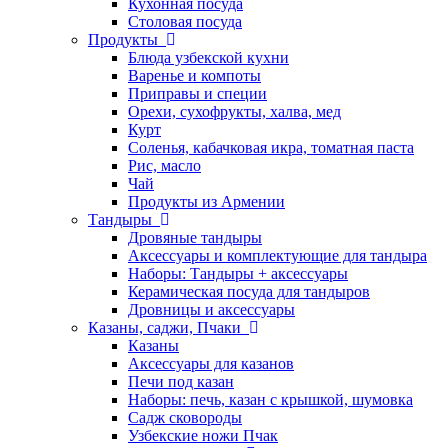
Кухонная посуда
Столовая посуда
Продукты
Блюда узбекской кухни
Варенье и компоты
Приправы и специи
Орехи, сухофрукты, халва, мед
Курт
Соленья, кабачковая икра, томатная паста
Рис, масло
Чай
Продукты из Армении
Тандыры
Дровяные тандыры
Аксессуары и комплектующие для тандыра
Наборы: Тандыры + аксессуары
Керамическая посуда для тандыров
Дровницы и аксессуары
Казаны, саджи, Пчаки
Казаны
Аксессуары для казанов
Печи под казан
Наборы: печь, казан с крышкой, шумовка
Садж сковороды
Узбекские ножи Пчак