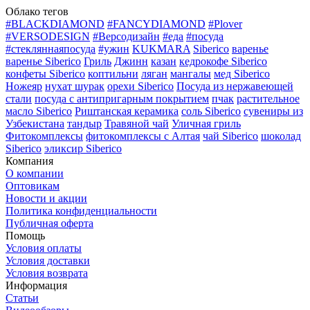
Облако тегов
#BLACKDIAMOND
#FANCYDIAMOND
#Plover
#VERSODESIGN
#Версодизайн
#еда
#посуда
#стекляннаяпосуда
#ужин
KUKMARA
Siberico
варенье
варенье Siberico
Гриль
Джинн
казан
кедрокофе Siberico
конфеты Siberico
коптильни
ляган
мангалы
мед Siberico
Ножеяр
нухат шурак
орехи Siberico
Посуда из нержавеющей
стали
посуда с антипригарным покрытием
пчак
растительное
масло Siberico
Риштанская керамика
соль Siberico
сувениры из
Узбекистана
тандыр
Травяной чай
Уличная гриль
Фитокомплексы
фитокомплексы с Алтая
чай Siberico
шоколад
Siberico
эликсир Siberico
Компания
О компании
Оптовикам
Новости и акции
Политика конфиденциальности
Публичная оферта
Помощь
Условия оплаты
Условия доставки
Условия возврата
Информация
Статьи