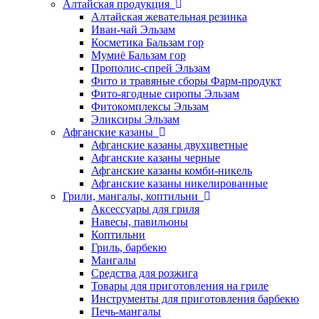
Алтайская продукция
Алтайская жевательная резинка
Иван-чай Эльзам
Косметика Бальзам гор
Мумиё Бальзам гор
Прополис-спрей Эльзам
Фито и травяные сборы Фарм-продукт
Фито-ягодные сиропы Эльзам
Фитокомплексы Эльзам
Эликсиры Эльзам
Афганские казаны
Афганские казаны двухцветные
Афганские казаны черные
Афганские казаны комби-никель
Афганские казаны никелированные
Грили, мангалы, коптильни
Аксессуары для гриля
Навесы, павильоны
Коптильни
Гриль, барбекю
Мангалы
Средства для розжига
Товары для приготовления на гриле
Инструменты для приготовления барбекю
Печь-мангалы