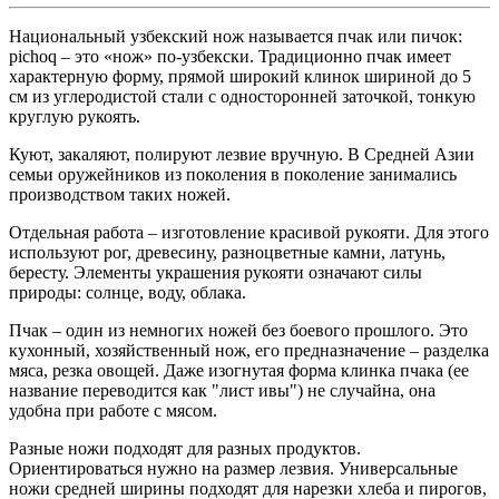
Национальный узбекский нож называется пчак или пичок:
pichoq – это «нож» по-узбекски. Традиционно пчак имеет
характерную форму, прямой широкий клинок шириной до 5
см из углеродистой стали с односторонней заточкой, тонкую
круглую рукоять.
Куют, закаляют, полируют лезвие вручную. В Средней Азии
семьи оружейников из поколения в поколение занимались
производством таких ножей.
Отдельная работа – изготовление красивой рукояти. Для этого
используют рог, древесину, разноцветные камни, латунь,
бересту. Элементы украшения рукояти означают силы
природы: солнце, воду, облака.
Пчак – один из немногих ножей без боевого прошлого. Это
кухонный, хозяйственный нож, его предназначение – разделка
мяса, резка овощей. Даже изогнутая форма клинка пчака (ее
название переводится как "лист ивы") не случайна, она
удобна при работе с мясом.
Разные ножи подходят для разных продуктов.
Ориентироваться нужно на размер лезвия. Универсальные
ножи средней ширины подходят для нарезки хлеба и пирогов,