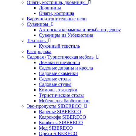
Очаги, кострища, дровницы
Дровницы
Очаги, кострища
Варочно-отопительные печи
Сувениры
Авторская керамика и резьба по дереву
Сувениры из Узбекистана
Текстиль
Кухонный текстиль
Распродажа
Садовая / Туристическая мебель
Лежаки и шезлонги
Садовые диваны и кресла
Садовые скамейки
Садовые столы
Садовые стулья
Комоды, этажерки
Туристические столы
Мебель для барбекю зон
Эко-продукты SIBERECO
Варенье SIBERECO
Кедрокофе SIBERECO
Конфеты SIBERECO
Мед SIBERECO
Орехи SIBERECO