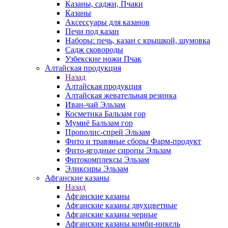
Казаны, саджи, Пчаки
Казаны
Аксессуары для казанов
Печи под казан
Наборы: печь, казан с крышкой, шумовка
Садж сковороды
Узбекские ножи Пчак
Алтайская продукция
Назад
Алтайская продукция
Алтайская жевательная резинка
Иван-чай Эльзам
Косметика Бальзам гор
Мумиё Бальзам гор
Прополис-спрей Эльзам
Фито и травяные сборы Фарм-продукт
Фито-ягодные сиропы Эльзам
Фитокомплексы Эльзам
Эликсиры Эльзам
Афганские казаны
Назад
Афганские казаны
Афганские казаны двухцветные
Афганские казаны черные
Афганские казаны комби-никель