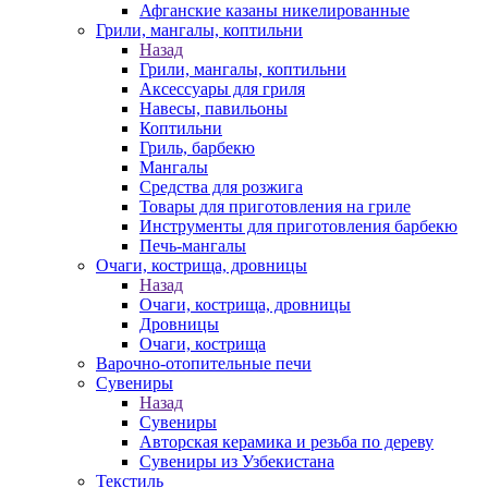
Афганские казаны никелированные
Грили, мангалы, коптильни
Назад
Грили, мангалы, коптильни
Аксессуары для гриля
Навесы, павильоны
Коптильни
Гриль, барбекю
Мангалы
Средства для розжига
Товары для приготовления на гриле
Инструменты для приготовления барбекю
Печь-мангалы
Очаги, кострища, дровницы
Назад
Очаги, кострища, дровницы
Дровницы
Очаги, кострища
Варочно-отопительные печи
Сувениры
Назад
Сувениры
Авторская керамика и резьба по дереву
Сувениры из Узбекистана
Текстиль