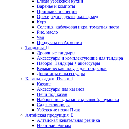
Блюда узбекской кухни
Варенье и компоты
Приправы и специи
Орехи, сухофрукты, халва, мед
Курт
Соленья, кабачковая икра, томатная паста
Рис, масло
Чай
Продукты из Армении
Тандыры
Дровяные тандыры
Аксессуары и комплектующие для тандыра
Наборы: Тандыры + аксессуары
Керамическая посуда для тандыров
Дровницы и аксессуары
Казаны, саджи, Пчаки
Казаны
Аксессуары для казанов
Печи под казан
Наборы: печь, казан с крышкой, шумовка
Садж сковороды
Узбекские ножи Пчак
Алтайская продукция
Алтайская жевательная резинка
Иван-чай Эльзам