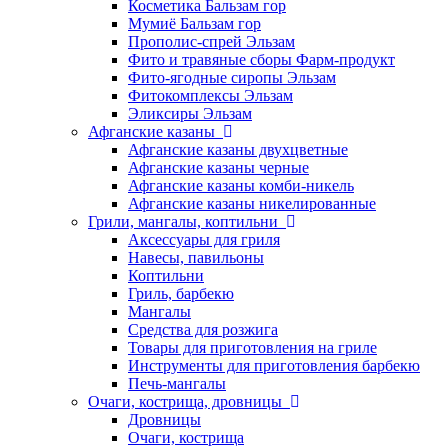
Косметика Бальзам гор
Мумиё Бальзам гор
Прополис-спрей Эльзам
Фито и травяные сборы Фарм-продукт
Фито-ягодные сиропы Эльзам
Фитокомплексы Эльзам
Эликсиры Эльзам
Афганские казаны
Афганские казаны двухцветные
Афганские казаны черные
Афганские казаны комби-никель
Афганские казаны никелированные
Грили, мангалы, коптильни
Аксессуары для гриля
Навесы, павильоны
Коптильни
Гриль, барбекю
Мангалы
Средства для розжига
Товары для приготовления на гриле
Инструменты для приготовления барбекю
Печь-мангалы
Очаги, кострища, дровницы
Дровницы
Очаги, кострища