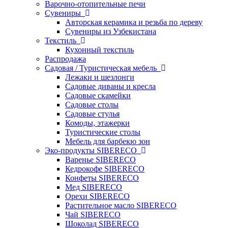
Варочно-отопительные печи
Сувениры
Авторская керамика и резьба по дереву
Сувениры из Узбекистана
Текстиль
Кухонный текстиль
Распродажа
Садовая / Туристическая мебель
Лежаки и шезлонги
Садовые диваны и кресла
Садовые скамейки
Садовые столы
Садовые стулья
Комоды, этажерки
Туристические столы
Мебель для барбекю зон
Эко-продукты SIBERECO
Варенье SIBERECO
Кедрокофе SIBERECO
Конфеты SIBERECO
Мед SIBERECO
Орехи SIBERECO
Растительное масло SIBERECO
Чай SIBERECO
Шоколад SIBERECO