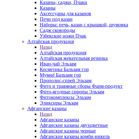
Казаны, саджи, Пчаки
Казаны
Аксессуары для казанов
Печи под казан
Наборы: печь, казан с крышкой, шумовка
Садж сковороды
Узбекские ножи Пчак
Алтайская продукция
Назад
Алтайская продукция
Алтайская жевательная резинка
Иван-чай Эльзам
Косметика Бальзам гор
Мумиё Бальзам гор
Прополис-спрей Эльзам
Фито и травяные сборы Фарм-продукт
Фито-ягодные сиропы Эльзам
Фитокомплексы Эльзам
Эликсиры Эльзам
Афганские казаны
Назад
Афганские казаны
Афганские казаны двухцветные
Афганские казаны черные
Афганские казаны комби-никель