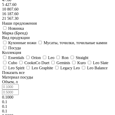
5 427.60
10 807.60
16 187.60
21 567.30
Наши предложения
Новинка
Марка (Бренд)
Вид продукции
Кухонные ножи
Мусаты, точилки, точильные камни
Посуда
Коллекция
Essentials
Orion
Leo
Ron
Straight
Cubo
CooknCo Duet
Geminis
Kuro
Leo Slate
Leo Spirit
Leo Graphite
Legacy Leo
Leo Balance
Показать все
Материал посуды
Объем, л
0.1000
0.1
0.1
0.1