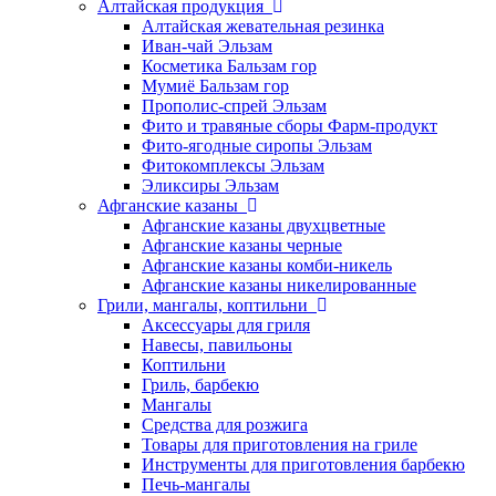
Алтайская продукция
Алтайская жевательная резинка
Иван-чай Эльзам
Косметика Бальзам гор
Мумиё Бальзам гор
Прополис-спрей Эльзам
Фито и травяные сборы Фарм-продукт
Фито-ягодные сиропы Эльзам
Фитокомплексы Эльзам
Эликсиры Эльзам
Афганские казаны
Афганские казаны двухцветные
Афганские казаны черные
Афганские казаны комби-никель
Афганские казаны никелированные
Грили, мангалы, коптильни
Аксессуары для гриля
Навесы, павильоны
Коптильни
Гриль, барбекю
Мангалы
Средства для розжига
Товары для приготовления на гриле
Инструменты для приготовления барбекю
Печь-мангалы