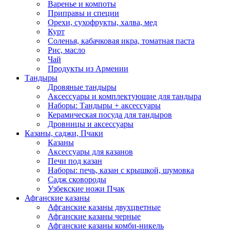
Варенье и компоты
Приправы и специи
Орехи, сухофрукты, халва, мед
Курт
Соленья, кабачковая икра, томатная паста
Рис, масло
Чай
Продукты из Армении
Тандыры
Дровяные тандыры
Аксессуары и комплектующие для тандыра
Наборы: Тандыры + аксессуары
Керамическая посуда для тандыров
Дровницы и аксессуары
Казаны, саджи, Пчаки
Казаны
Аксессуары для казанов
Печи под казан
Наборы: печь, казан с крышкой, шумовка
Садж сковороды
Узбекские ножи Пчак
Афганские казаны
Афганские казаны двухцветные
Афганские казаны черные
Афганские казаны комби-никель