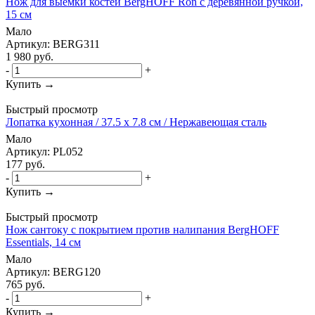
Нож для выемки костей BergHOFF Ron с деревянной ручкой,
15 см
Мало
Артикул: BERG311
1 980
руб.
-
+
Купить →
Быстрый просмотр
Лопатка кухонная / 37.5 х 7.8 см / Нержавеющая сталь
Мало
Артикул: PL052
177
руб.
-
+
Купить →
Быстрый просмотр
Нож сантоку с покрытием против налипания BergHOFF
Essentials, 14 см
Мало
Артикул: BERG120
765
руб.
-
+
Купить →