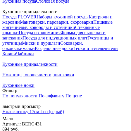
Кухонная посуда
Столовая посуда
-
Кухонные принадлежности
Посуда PLOVER
Наборы кухонной посуды
Кастрюли и
жаровни
Мантоварки, пароварки, скороварки
Пищевые
контейнеры
Сковороды и сотейники
Стеклянные
крышки
Посуда из алюминия
Формы для выпечки и
запекания
Посуда для индукционных плит
Гусятницы и
утятницы
Миски и дуршлаги
Соковарки,
соковыжималки
Разделочные доски
Терки и измельчители
Ковши
Чайники
Кухонные принадлежности
Ножницы, овощечистки, шинковки
Кухонные ножи
Фильтр
По популярности
По алфавиту
По цене
Быстрый просмотр
Нож сантоку 17см Leo (серый)
Мало
Артикул: BERG431
894
руб.