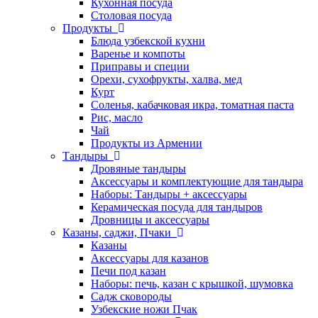
Кухонная посуда
Столовая посуда
Продукты
Блюда узбекской кухни
Варенье и компоты
Приправы и специи
Орехи, сухофрукты, халва, мед
Курт
Соленья, кабачковая икра, томатная паста
Рис, масло
Чай
Продукты из Армении
Тандыры
Дровяные тандыры
Аксессуары и комплектующие для тандыра
Наборы: Тандыры + аксессуары
Керамическая посуда для тандыров
Дровницы и аксессуары
Казаны, саджи, Пчаки
Казаны
Аксессуары для казанов
Печи под казан
Наборы: печь, казан с крышкой, шумовка
Садж сковороды
Узбекские ножи Пчак