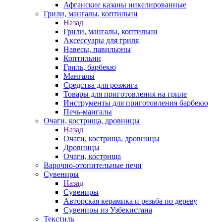
Афганские казаны никелированные
Грили, мангалы, коптильни
Назад
Грили, мангалы, коптильни
Аксессуары для гриля
Навесы, павильоны
Коптильни
Гриль, барбекю
Мангалы
Средства для розжига
Товары для приготовления на гриле
Инструменты для приготовления барбекю
Печь-мангалы
Очаги, кострища, дровницы
Назад
Очаги, кострища, дровницы
Дровницы
Очаги, кострища
Варочно-отопительные печи
Сувениры
Назад
Сувениры
Авторская керамика и резьба по дереву
Сувениры из Узбекистана
Текстиль