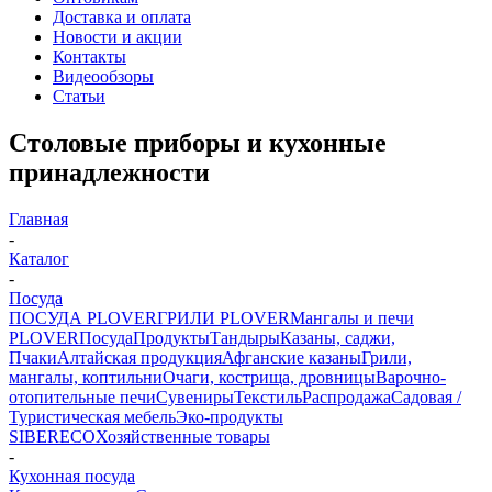
Доставка и оплата
Новости и акции
Контакты
Видеообзоры
Статьи
Столовые приборы и кухонные
принадлежности
Главная
-
Каталог
-
Посуда
ПОСУДА PLOVER
ГРИЛИ PLOVER
Мангалы и печи
PLOVER
Посуда
Продукты
Тандыры
Казаны, саджи,
Пчаки
Алтайская продукция
Афганские казаны
Грили,
мангалы, коптильни
Очаги, кострища, дровницы
Варочно-
отопительные печи
Сувениры
Текстиль
Распродажа
Садовая /
Туристическая мебель
Эко-продукты
SIBERECO
Хозяйственные товары
-
Кухонная посуда