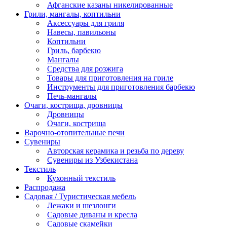
Афганские казаны никелированные
Грили, мангалы, коптильни
Аксессуары для гриля
Навесы, павильоны
Коптильни
Гриль, барбекю
Мангалы
Средства для розжига
Товары для приготовления на гриле
Инструменты для приготовления барбекю
Печь-мангалы
Очаги, кострища, дровницы
Дровницы
Очаги, кострища
Варочно-отопительные печи
Сувениры
Авторская керамика и резьба по дереву
Сувениры из Узбекистана
Текстиль
Кухонный текстиль
Распродажа
Садовая / Туристическая мебель
Лежаки и шезлонги
Садовые диваны и кресла
Садовые скамейки