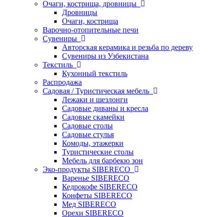
Очаги, кострища, дровницы
Дровницы
Очаги, кострища
Варочно-отопительные печи
Сувениры
Авторская керамика и резьба по дереву
Сувениры из Узбекистана
Текстиль
Кухонный текстиль
Распродажа
Садовая / Туристическая мебель
Лежаки и шезлонги
Садовые диваны и кресла
Садовые скамейки
Садовые столы
Садовые стулья
Комоды, этажерки
Туристические столы
Мебель для барбекю зон
Эко-продукты SIBERECO
Варенье SIBERECO
Кедрокофе SIBERECO
Конфеты SIBERECO
Мед SIBERECO
Орехи SIBERECO