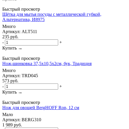
Быстрый просмотр
Щётка для мытья посуды с металлической губкой,
Альтернатива, И8975
Много
Артикул: ALT511
235
руб.
-
+
Купить →
Быстрый просмотр
Нож-шинковка 37,5x10,5x2cм, бук, Традиция
Много
Артикул: TRD045
573
руб.
-
+
Купить →
Быстрый просмотр
Нож для овощей BergHOFF Ron, 12 см
Мало
Артикул: BERG310
1 989
руб.