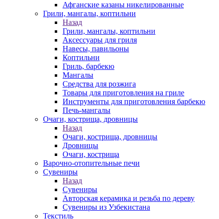
Афганские казаны никелированные
Грили, мангалы, коптильни
Назад
Грили, мангалы, коптильни
Аксессуары для гриля
Навесы, павильоны
Коптильни
Гриль, барбекю
Мангалы
Средства для розжига
Товары для приготовления на гриле
Инструменты для приготовления барбекю
Печь-мангалы
Очаги, кострища, дровницы
Назад
Очаги, кострища, дровницы
Дровницы
Очаги, кострища
Варочно-отопительные печи
Сувениры
Назад
Сувениры
Авторская керамика и резьба по дереву
Сувениры из Узбекистана
Текстиль