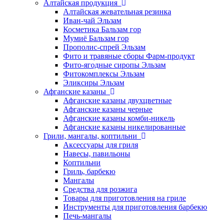
Алтайская продукция
Алтайская жевательная резинка
Иван-чай Эльзам
Косметика Бальзам гор
Мумиё Бальзам гор
Прополис-спрей Эльзам
Фито и травяные сборы Фарм-продукт
Фито-ягодные сиропы Эльзам
Фитокомплексы Эльзам
Эликсиры Эльзам
Афганские казаны
Афганские казаны двухцветные
Афганские казаны черные
Афганские казаны комби-никель
Афганские казаны никелированные
Грили, мангалы, коптильни
Аксессуары для гриля
Навесы, павильоны
Коптильни
Гриль, барбекю
Мангалы
Средства для розжига
Товары для приготовления на гриле
Инструменты для приготовления барбекю
Печь-мангалы