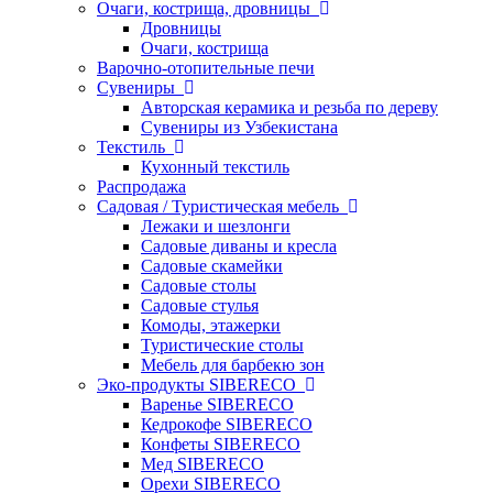
Очаги, кострища, дровницы
Дровницы
Очаги, кострища
Варочно-отопительные печи
Сувениры
Авторская керамика и резьба по дереву
Сувениры из Узбекистана
Текстиль
Кухонный текстиль
Распродажа
Садовая / Туристическая мебель
Лежаки и шезлонги
Садовые диваны и кресла
Садовые скамейки
Садовые столы
Садовые стулья
Комоды, этажерки
Туристические столы
Мебель для барбекю зон
Эко-продукты SIBERECO
Варенье SIBERECO
Кедрокофе SIBERECO
Конфеты SIBERECO
Мед SIBERECO
Орехи SIBERECO