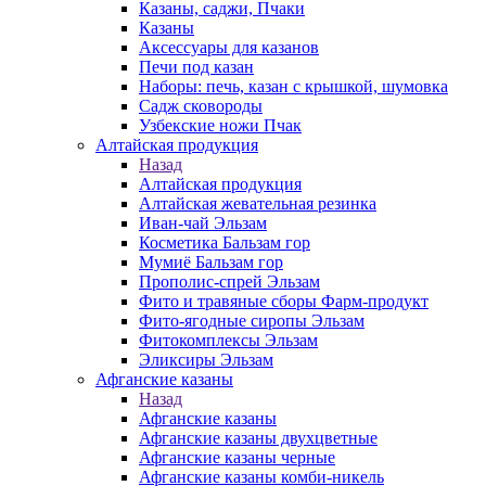
Казаны, саджи, Пчаки
Казаны
Аксессуары для казанов
Печи под казан
Наборы: печь, казан с крышкой, шумовка
Садж сковороды
Узбекские ножи Пчак
Алтайская продукция
Назад
Алтайская продукция
Алтайская жевательная резинка
Иван-чай Эльзам
Косметика Бальзам гор
Мумиё Бальзам гор
Прополис-спрей Эльзам
Фито и травяные сборы Фарм-продукт
Фито-ягодные сиропы Эльзам
Фитокомплексы Эльзам
Эликсиры Эльзам
Афганские казаны
Назад
Афганские казаны
Афганские казаны двухцветные
Афганские казаны черные
Афганские казаны комби-никель