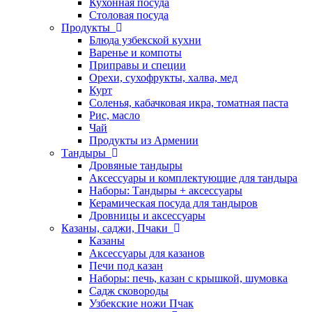
Кухонная посуда
Столовая посуда
Продукты
Блюда узбекской кухни
Варенье и компоты
Приправы и специи
Орехи, сухофрукты, халва, мед
Курт
Соленья, кабачковая икра, томатная паста
Рис, масло
Чай
Продукты из Армении
Тандыры
Дровяные тандыры
Аксессуары и комплектующие для тандыра
Наборы: Тандыры + аксессуары
Керамическая посуда для тандыров
Дровницы и аксессуары
Казаны, саджи, Пчаки
Казаны
Аксессуары для казанов
Печи под казан
Наборы: печь, казан с крышкой, шумовка
Садж сковороды
Узбекские ножи Пчак