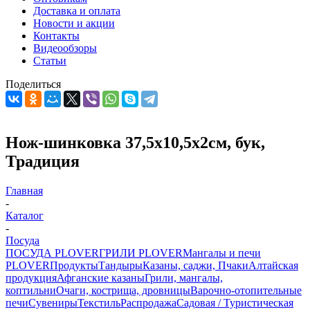
Доставка и оплата
Новости и акции
Контакты
Видеообзоры
Статьи
Поделиться
Нож-шинковка 37,5x10,5x2cм, бук,
Традиция
Главная
-
Каталог
-
Посуда
ПОСУДА PLOVER
ГРИЛИ PLOVER
Мангалы и печи
PLOVER
Продукты
Тандыры
Казаны, саджи, Пчаки
Алтайская
продукция
Афганские казаны
Грили, мангалы,
коптильни
Очаги, кострища, дровницы
Варочно-отопительные
печи
Сувениры
Текстиль
Распродажа
Садовая / Туристическая