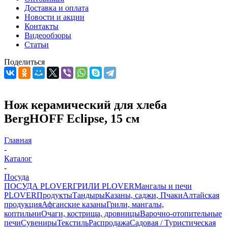
Доставка и оплата
Новости и акции
Контакты
Видеообзоры
Статьи
Поделиться
Нож керамический для хлеба
BergHOFF Eclipse, 15 см
Главная
-
Каталог
-
Посуда
ПОСУДА PLOVER
ГРИЛИ PLOVER
Мангалы и печи
PLOVER
Продукты
Тандыры
Казаны, саджи, Пчаки
Алтайская
продукция
Афганские казаны
Грили, мангалы,
коптильни
Очаги, кострища, дровницы
Варочно-отопительные
печи
Сувениры
Текстиль
Распродажа
Садовая / Туристическая