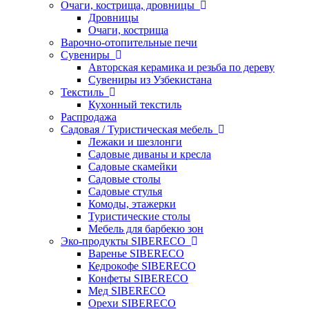
Очаги, кострища, дровницы
Дровницы
Очаги, кострища
Варочно-отопительные печи
Сувениры
Авторская керамика и резьба по дереву
Сувениры из Узбекистана
Текстиль
Кухонный текстиль
Распродажа
Садовая / Туристическая мебель
Лежаки и шезлонги
Садовые диваны и кресла
Садовые скамейки
Садовые столы
Садовые стулья
Комоды, этажерки
Туристические столы
Мебель для барбекю зон
Эко-продукты SIBERECO
Варенье SIBERECO
Кедрокофе SIBERECO
Конфеты SIBERECO
Мед SIBERECO
Орехи SIBERECO