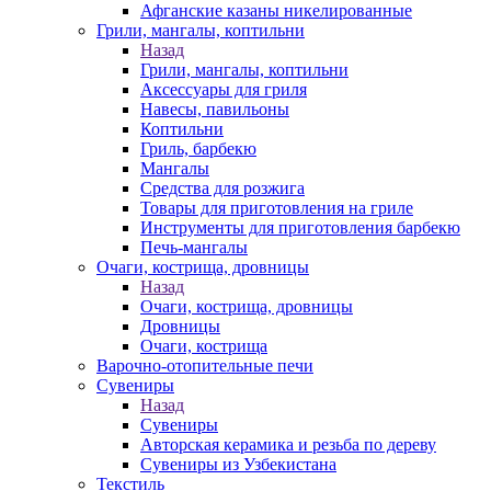
Афганские казаны никелированные
Грили, мангалы, коптильни
Назад
Грили, мангалы, коптильни
Аксессуары для гриля
Навесы, павильоны
Коптильни
Гриль, барбекю
Мангалы
Средства для розжига
Товары для приготовления на гриле
Инструменты для приготовления барбекю
Печь-мангалы
Очаги, кострища, дровницы
Назад
Очаги, кострища, дровницы
Дровницы
Очаги, кострища
Варочно-отопительные печи
Сувениры
Назад
Сувениры
Авторская керамика и резьба по дереву
Сувениры из Узбекистана
Текстиль