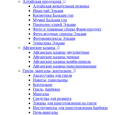
Алтайская продукция
Алтайская жевательная резинка
Иван-чай Эльзам
Косметика Бальзам гор
Мумиё Бальзам гор
Прополис-спрей Эльзам
Фито и травяные сборы Фарм-продукт
Фито-ягодные сиропы Эльзам
Фитокомплексы Эльзам
Эликсиры Эльзам
Афганские казаны
Афганские казаны двухцветные
Афганские казаны черные
Афганские казаны комби-никель
Афганские казаны никелированные
Грили, мангалы, коптильни
Аксессуары для гриля
Навесы, павильоны
Коптильни
Гриль, барбекю
Мангалы
Средства для розжига
Товары для приготовления на гриле
Инструменты для приготовления барбекю
Печь-мангалы