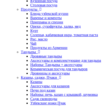
Кухонная посуда
Столовая посуда
Продукты
Блюда узбекской кухни
Варенье и компоты
Приправы и специи
Орехи, сухофрукты, халва, мед
Курт
Соленья, кабачковая икра, томатная паста
Рис, масло
Чай
Продукты из Армении
Тандыры
Дровяные тандыры
Аксессуары и комплектующие для тандыра
Наборы: Тандыры + аксессуары
Керамическая посуда для тандыров
Дровницы и аксессуары
Казаны, саджи, Пчаки
Казаны
Аксессуары для казанов
Печи под казан
Наборы: печь, казан с крышкой, шумовка
Садж сковороды
Узбекские ножи Пчак