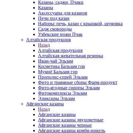
Казаны, саджи, Пчаки
Казаны
Аксессуары для казанов
Печи под казан
Наборы: печь, казан с крышкой, шумовка
Садж сковороды
Узбекские ножи Пчак
Алтайская продукция
Назад
Алтайская продукция
Алтайская жевательная резинка
Иван-чай Эльзам
Косметика Бальзам гор
Мумиё Бальзам гор
Прополис-спрей Эльзам
Фито и травяные сборы Фарм-продукт
Фито-ягодные сиропы Эльзам
Фитокомплексы Эльзам
Эликсиры Эльзам
Афганские казаны
Назад
Афганские казаны
Афганские казаны двухцветные
Афганские казаны черные
Афганские казаны комби-никель