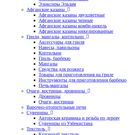
Эликсиры Эльзам
Афганские казаны
Афганские казаны двухцветные
Афганские казаны черные
Афганские казаны комби-никель
Афганские казаны никелированные
Грили, мангалы, коптильни
Аксессуары для гриля
Навесы, павильоны
Коптильни
Гриль, барбекю
Мангалы
Средства для розжига
Товары для приготовления на гриле
Инструменты для приготовления барбекю
Печь-мангалы
Очаги, кострища, дровницы
Дровницы
Очаги, кострища
Варочно-отопительные печи
Сувениры
Авторская керамика и резьба по дереву
Сувениры из Узбекистана
Текстиль
Кухонный текстиль