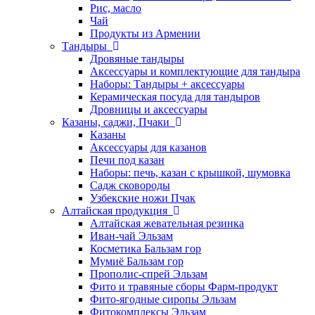
Рис, масло
Чай
Продукты из Армении
Тандыры
Дровяные тандыры
Аксессуары и комплектующие для тандыра
Наборы: Тандыры + аксессуары
Керамическая посуда для тандыров
Дровницы и аксессуары
Казаны, саджи, Пчаки
Казаны
Аксессуары для казанов
Печи под казан
Наборы: печь, казан с крышкой, шумовка
Садж сковороды
Узбекские ножи Пчак
Алтайская продукция
Алтайская жевательная резинка
Иван-чай Эльзам
Косметика Бальзам гор
Мумиё Бальзам гор
Прополис-спрей Эльзам
Фито и травяные сборы Фарм-продукт
Фито-ягодные сиропы Эльзам
Фитокомплексы Эльзам