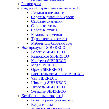
Распродажа
Садовая / Туристическая мебель
Лежаки и шезлонги
Садовые диваны и кресла
Садовые скамейки
Садовые столы
Садовые стулья
Комоды, этажерки
Туристические столы
Мебель для барбекю зон
Эко-продукты SIBERECO
Варенье SIBERECO
Кедрокофе SIBERECO
Конфеты SIBERECO
Мед SIBERECO
Орехи SIBERECO
Растительное масло SIBERECO
Чай SIBERECO
Шоколад SIBERECO
Экосоль SIBERECO
Эликсир SIBERECO
Хозяйственные товары
Вазы, горшки для цветов
Ведра и тазы
Туалеты, умывальники