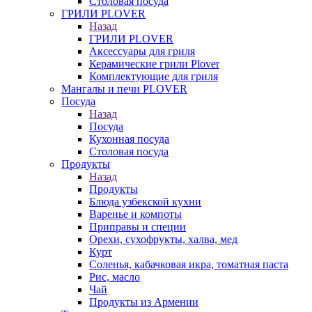
Столовая посуда
ГРИЛИ PLOVER
Назад
ГРИЛИ PLOVER
Аксессуары для гриля
Керамические грили Plover
Комплектующие для гриля
Мангалы и печи PLOVER
Посуда
Назад
Посуда
Кухонная посуда
Столовая посуда
Продукты
Назад
Продукты
Блюда узбекской кухни
Варенье и компоты
Приправы и специи
Орехи, сухофрукты, халва, мед
Курт
Соленья, кабачковая икра, томатная паста
Рис, масло
Чай
Продукты из Армении